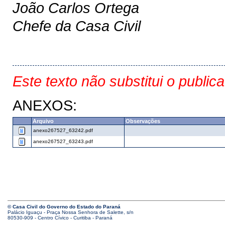
João Carlos Ortega
Chefe da Casa Civil
Este texto não substitui o public
ANEXOS:
Arquivo
Observações
anexo267527_63242.pdf
anexo267527_63243.pdf
© Casa Civil do Governo do Estado do Paraná
Palácio Iguaçu - Praça Nossa Senhora de Salette, s/n
80530-909 - Centro Cívico - Curitiba - Paraná