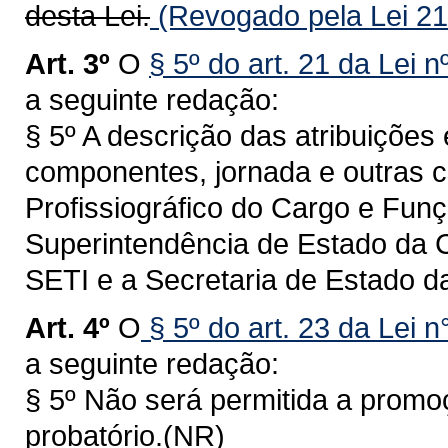
desta Lei.
(Revogado pela Lei 21
Art. 3º
O
§ 5º do art. 21 da Lei 
a seguinte redação:
§ 5º A descrição das atribuições
componentes, jornada e outras ca
Profissiográfico do Cargo e Fun
Superintendência de Estado da C
SETI e a Secretaria de Estado d
Art. 4º
O
§ 5º do art. 23 da Lei 
a seguinte redação:
§ 5º Não será permitida a promo
probatório.(NR)