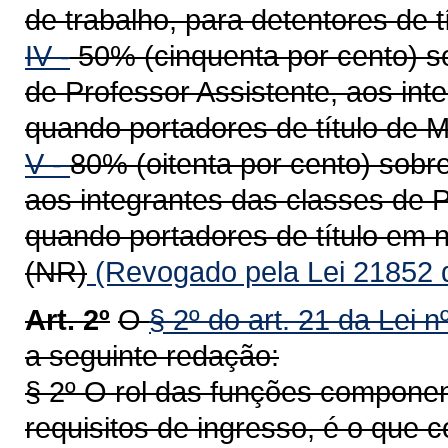
de trabalho, para detentores de t
IV -
50% (cinquenta por cento) s
de Professor Assistente, aos int
quando portadores de título de M
V -
80% (oitenta por cento) sobre
aos integrantes das classes de P
quando portadores de título em n
(NR)
(Revogado pela Lei 21852 
Art. 2º
O
§ 2º do art. 21 da Lei 
a seguinte redação:
§ 2º O rol das funções componen
requisitos de ingresso, é o que c