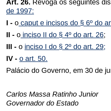
Art. 26.
Revoga os seguintes dis
de 1997:
I -
o
caput e incisos do § 6º do ar
II -
o
inciso II do § 4º do art. 26
;
III -
o
inciso I do § 2º do art. 29;
IV -
o art. 50.
Palácio do Governo, em 30 de j
Carlos Massa Ratinho Junior
Governador do Estado