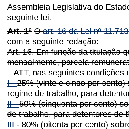
Assembleia Legislativa do Estad
seguinte lei:
Art. 1º
O
art. 16 da Lei nº 11.71
com a seguinte redação:
Art. 16. Em função da titulação
mensalmente, parcela remunerató
– ATT, nas seguintes condições 
I -
25% (vinte e cinco por cento)
regime de trabalho, para detentor
II -
50% (cinquenta por cento) so
de trabalho, para detentores de t
III -
80% (oitenta por cento) sob