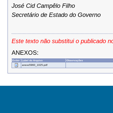
José Cid Campêlo Filho
Secretário de Estado do Governo
Este texto não substitui o publicado n
ANEXOS:
Exibir
Label do Arquivo
Observações
anexo5960_1025.pdf