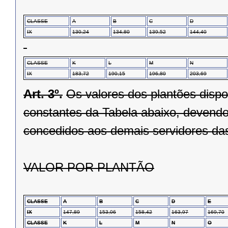
CLASSE
A
B
C
D
IX
130,24
134,80
139,52
144,40
CLASSE
K
L
M
N
IX
183,72
190,15
196,80
203,69
Art. 3º.
Os valores dos plantões dispos
constantes da Tabela abaixo, devendo
concedidos aos demais servidores da
VALOR POR PLANTÃO
CLASSE
A
B
C
D
E
IX
147,89
153,06
158,42
163,97
169,70
CLASSE
K
L
M
N
O