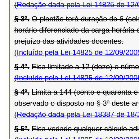
(Redação dada pela Lei 14825 de 12/
§ 3º.
O plantão terá duração de 6 (se
horário diferenciado da carga horária
prejuízo das atividades docentes.
(Incluído pela Lei 14825 de 12/09/200
§ 4º.
Fica limitado a 12 (doze) o núm
(Incluído pela Lei 14825 de 12/09/200
§ 4º.
Limita a 144 (cento e quarenta e
observado o disposto no § 3º deste ar
(Redação dada pela Lei 18387 de 18/
§ 5º.
Fica vedado qualquer cálculo adi