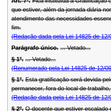
Art. 7º.
Fica instituída a Gratificaçã
que estiver, além da jornada diária nor
atendimento das necessidades essenci
fim.
(Redação dada pela Lei 14825 de 12/
Parágrafo único.
... Vetado...
§ 1º.
... Vetado...
(Renumerado pela Lei 14825 de 12/0
§ 1º.
Esta gratificação será devida p
permanecer, fora do local de trabalh
(Redação dada pela Lei 14825 de 12/
§ 2º.
O docente que estiver escalado