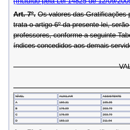
(Incluído pela Lei 14825 de 12/09/200
Art. 7º.
Os valores das Gratificações 
trata o artigo 6º da presente lei, ser
professores, conforme a seguinte Tab
índices concedidos aos demais servid
VALOR POR P
CLAS
NÍVEL
AUXILIAR
ASSISTENTE
A
169,31
195,95
B
176,09
203,79
C
176,09
203,79
D
183,13
211,94