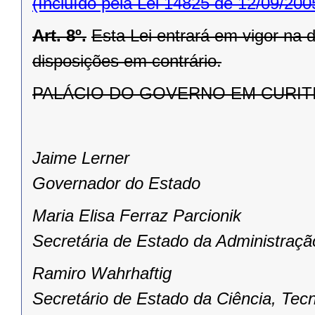
(Incluído pela Lei 14825 de 12/09/200
Art. 8º.
Esta Lei entrará em vigor na 
disposições em contrário.
PALÁCIO DO GOVERNO EM CURITIBA,
Jaime Lerner
Governador do Estado
Maria Elisa Ferraz Parcionik
Secretária de Estado da Administraçã
Ramiro Wahrhaftig
Secretário de Estado da Ciência, Tecn