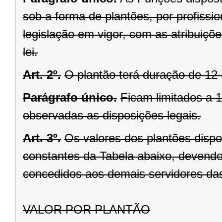
sob a forma de plantões, por profissi
legislação em vigor, com as atribuiçõe
lei.
Art. 2º.
O plantão terá duração de 12 
Parágrafo único.
Ficam limitados a 
observadas as disposições legais.
Art. 3º.
Os valores dos plantões dispos
constantes da Tabela abaixo, devendo
concedidos aos demais servidores da
VALOR POR PLANTÃO