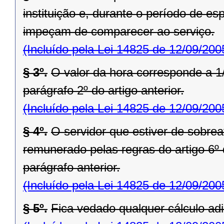
instituição e, durante o período de es
impeçam de comparecer ao serviço.
(Incluído pela Lei 14825 de 12/09/200
§ 3º.
O valor da hora corresponde a 1/
parágrafo 2º do artigo anterior.
(Incluído pela Lei 14825 de 12/09/200
§ 4º.
O servidor que estiver de sobre
remunerado pelas regras do artigo 6º
parágrafo anterior.
(Incluído pela Lei 14825 de 12/09/200
§ 5º.
Fica vedado qualquer cálculo adic