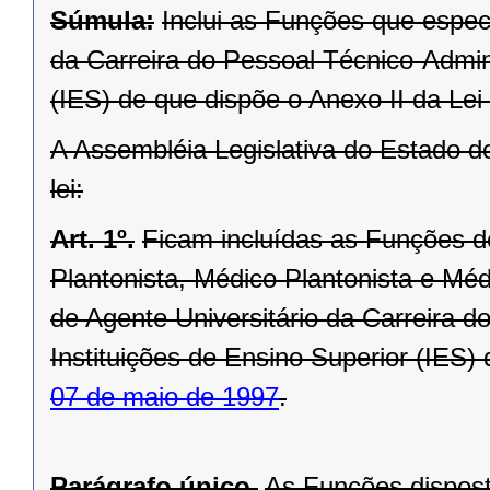
Súmula:
Inclui as Funções que espec
da Carreira do Pessoal Técnico-Admini
(IES) de que dispõe o Anexo II da Lei
A Assembléia Legislativa do Estado d
lei:
Art. 1º.
Ficam incluídas as Funções de
Plantonista, Médico Plantonista e Méd
de Agente Universitário da Carreira d
Instituições de Ensino Superior (IES)
07 de maio de 1997
.
Parágrafo único.
As Funções disposta