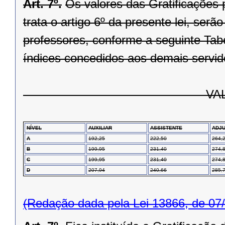
Art. 7º.
Os valores das Gratificações 
trata o artigo 6º da presente lei, ser
professores, conforme a seguinte Tab
índices concedidos aos demais servid
VALOR POR P
NÍVEL
AUXILIAR
ASSISTENTE
ADJ
A
192,25
222,50
264,
B
199,95
231,40
274,
C
199,95
231,40
274,
D
207,94
240,66
285,
(Redação dada pela Lei 13866, de 07