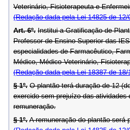
Veterinário, Fisioterapeuta e Enfermei
(Redação dada pela Lei 14825 de 12/
Art. 6º.
Institui a Gratificação de Pl
Professor de Ensino Superior das IE
especialidades de Farmacêutico, Farm
Médico, Médico-Veterinário, Fisiotera
(Redação dada pela Lei 18387 de 18/
§ 1º.
O plantão terá duração de 12 (d
exercido sem prejuízo das atividades
remuneração.
§ 1º.
A remuneração do plantão será 