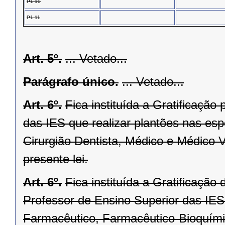
P1-10
P1-11
Art. 5º.
... Vetado...
Parágrafo único.
... Vetado...
Art. 6º.
Fica instituída a Gratificação
das IES que realizar plantões nas esp
Cirurgião Dentista, Médico e Médico V
presente lei.
Art. 6º.
Fica instituída a Gratificaçã
Professor de Ensino Superior das IES 
Farmacêutico, Farmacêutico-Bioquímic