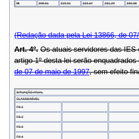
IX
208,61
215,91
223,47
231,29
239,38
(Redação dada pela Lei 13866, de 07
Art. 4º.
Os atuais servidores das IES
artigo 1º desta lei serão enquadrados
de 07 de maio de 1997
, sem efeito fi
SITUAÇÃO ATUAL
CLASSE/NÍVEL
P3-1
P3-2
P3-3
P3-4