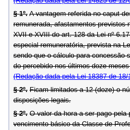
(Redação dada pela Lei 14825 de 12/
§ 1º.
A vantagem referida no caput des
remunerada, afastamentos previstos nos i
XVII e XVIII do art. 128 da Lei nº 6.
especial remuneratória, prevista na L
sendo que o cálculo para concessão 
do percebido nos últimos doze meses d
(Redação dada pela Lei 18387 de 18/
§ 2º.
Ficam limitados a 12 (doze) o n
disposições legais.
§ 2º.
O valor da hora a ser pago pela 
vencimento básico da Classe de Profe