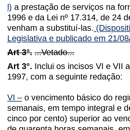
l)
a prestação de serviços na for
1996 e da Lei nº 17.314, de 24 
venham a substituí-las.
(Disposit
Legislativa e publicado em 21/0
Art 3°.
...Vetado...
Art 3°.
Inclui os incisos VI e VII 
1997, com a seguinte redação:
VI –
o vencimento básico do regi
semanais, em tempo integral e d
cinco por cento) superior ao ven
de quarenta horas semanais, em