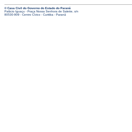
© Casa Civil do Governo do Estado do Paraná
Palácio Iguaçu - Praça Nossa Senhora de Salette, s/n
80530-909 - Centro Cívico - Curitiba - Paraná