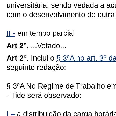
universitária, sendo vedada a a
com o desenvolvimento de outra 
II -
em tempo parcial
Art 2°.
...Vetado...
Art 2°.
Inclui o
§ 3ºA no art. 3º d
seguinte redação:
§ 3ºA No Regime de Trabalho em
- Tide será observado:
I –
a distribuição da carga horári