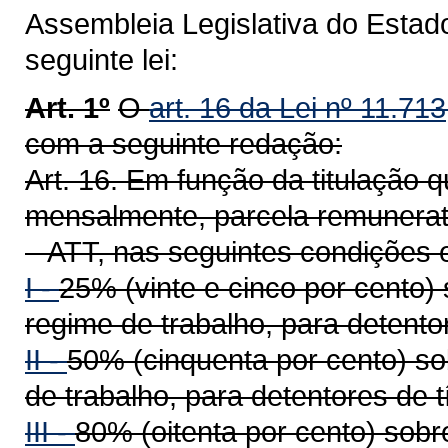
Assembleia Legislativa do Estad
seguinte lei:
Art. 1º
O
art. 16 da Lei nº 11.71
com a seguinte redação:
Art. 16. Em função da titulação
mensalmente, parcela remunerató
– ATT, nas seguintes condições 
I -
25% (vinte e cinco por cento)
regime de trabalho, para detentor
II -
50% (cinquenta por cento) so
de trabalho, para detentores de t
III -
80% (oitenta por cento) sob