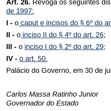
Art. 26.
Revoga os seguintes dis
de 1997:
I -
o
caput e incisos do § 6º do ar
II -
o
inciso II do § 4º do art. 26
;
III -
o
inciso I do § 2º do art. 29;
IV -
o art. 50.
Palácio do Governo, em 30 de j
Carlos Massa Ratinho Junior
Governador do Estado