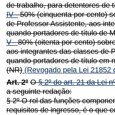
de trabalho, para detentores de t
IV -
50% (cinquenta por cento) s
de Professor Assistente, aos int
quando portadores de título de M
V -
80% (oitenta por cento) sobre
aos integrantes das classes de P
quando portadores de título em n
(NR)
(Revogado pela Lei 21852 
Art. 2º
O
§ 2º do art. 21 da Lei 
a seguinte redação:
§ 2º O rol das funções componen
requisitos de ingresso, é o que c