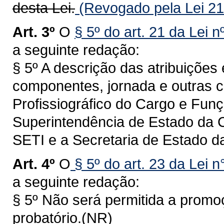
desta Lei.
(Revogado pela Lei 21
Art. 3º
O
§ 5º do art. 21 da Lei 
a seguinte redação:
§ 5º A descrição das atribuições
componentes, jornada e outras ca
Profissiográfico do Cargo e Fun
Superintendência de Estado da C
SETI e a Secretaria de Estado d
Art. 4º
O
§ 5º do art. 23 da Lei 
a seguinte redação:
§ 5º Não será permitida a promo
probatório.(NR)