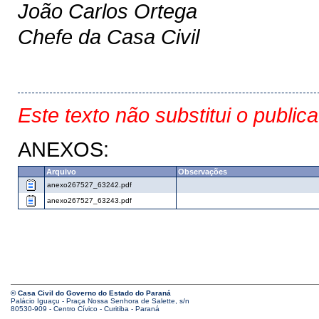
João Carlos Ortega
Chefe da Casa Civil
Este texto não substitui o public
ANEXOS:
Arquivo
Observações
anexo267527_63242.pdf
anexo267527_63243.pdf
© Casa Civil do Governo do Estado do Paraná
Palácio Iguaçu - Praça Nossa Senhora de Salette, s/n
80530-909 - Centro Cívico - Curitiba - Paraná