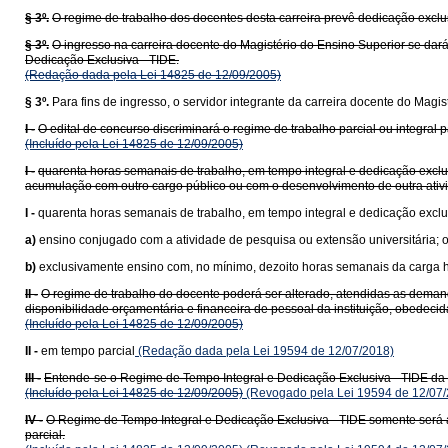
§ 3º.
O regime de trabalho dos docentes desta carreira prevê dedicação exclu
§ 3º.
O ingresso na carreira docente do Magistério do Ensino Superior se dará 
Dedicação Exclusiva - TIDE.
(Redação dada pela Lei 14825 de 12/09/2005)
§ 3º.
Para fins de ingresso, o servidor integrante da carreira docente do Mag
I -
O edital de concurso discriminará o regime de trabalho parcial ou integra
(Incluído pela Lei 14825 de 12/09/2005)
I -
quarenta horas semanais de trabalho, em tempo integral e dedicação exclu
acumulação com outro cargo público ou com o desenvolvimento de outra ativ
I -
quarenta horas semanais de trabalho, em tempo integral e dedicação exclu
a)
ensino conjugado com a atividade de pesquisa ou extensão universitária; 
b)
exclusivamente ensino com, no mínimo, dezoito horas semanais da carga h
II -
O regime de trabalho do docente poderá ser alterado, atendidas as demand
disponibilidade orçamentária e financeira de pessoal da instituição, obedecid
(Incluído pela Lei 14825 de 12/09/2005)
II -
em tempo parcial
(Redação dada pela Lei 19594 de 12/07/2018)
III -
Entende-se o Regime de Tempo Integral e Dedicação Exclusiva - TIDE da c
(Incluído pela Lei 14825 de 12/09/2005)
(Revogado pela Lei 19594 de 12/07/
IV -
O Regime de Tempo Integral e Dedicação Exclusiva - TIDE somente será a
parcial.