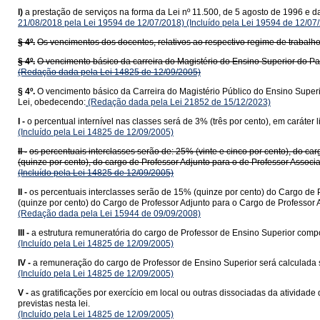
l)
a prestação de serviços na forma da Lei nº 11.500, de 5 agosto de 1996 e d
21/08/2018 pela Lei 19594 de 12/07/2018)
(Incluído pela Lei 19594 de 12/07
§ 4º.
Os vencimentos dos docentes, relativos ao respectivo regime de trabalh
§ 4º.
O vencimento básico da carreira do Magistério do Ensino Superior do Pa
(Redação dada pela Lei 14825 de 12/09/2005)
§ 4º.
O vencimento básico da Carreira do Magistério Público do Ensino Superi
Lei, obedecendo:
(Redação dada pela Lei 21852 de 15/12/2023)
I -
o percentual internível nas classes será de 3% (três por cento), em caráter 
(Incluído pela Lei 14825 de 12/09/2005)
II -
os percentuais interclasses serão de: 25% (vinte e cinco por cento), do ca
(quinze por cento), do cargo de Professor Adjunto para o de Professor Associ
(Incluído pela Lei 14825 de 12/09/2005)
II -
os percentuais interclasses serão de 15% (quinze por cento) do Cargo de P
(quinze por cento) do Cargo de Professor Adjunto para o Cargo de Professor 
(Redação dada pela Lei 15944 de 09/09/2008)
III -
a estrutura remuneratória do cargo de Professor de Ensino Superior compo
(Incluído pela Lei 14825 de 12/09/2005)
IV -
a remuneração do cargo de Professor de Ensino Superior será calculada 
(Incluído pela Lei 14825 de 12/09/2005)
V -
as gratificações por exercício em local ou outras dissociadas da ativida
previstas nesta lei.
(Incluído pela Lei 14825 de 12/09/2005)