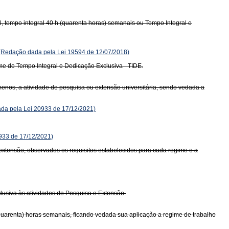
al, tempo integral 40 h (quarenta horas) semanais ou Tempo Integral e
(Redação dada pela Lei 19594 de 12/07/2018)
ime de Tempo Integral e Dedicação Exclusiva - TIDE.
enos, a atividade de pesquisa ou extensão universitária, sendo vedada a
da pela Lei 20933 de 17/12/2021)
0933 de 17/12/2021)
 extensão, observados os requisitos estabelecidos para cada regime e a
lusiva às atividades de Pesquisa e Extensão.
quarenta) horas semanais, ficando vedada sua aplicação a regime de trabalho