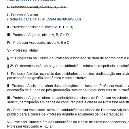
I -
Professar Auxiliar, níveis A, B, C e D;
I -
Professor Auxiliar
(Redação dada pela Lei 15944 de 09/09/2008)
II -
Professor Assistente, níveis A, B, C e D;
III -
Professor Adjunto, níveis A, B, C e D;
IV -
Professor Associado, níveis A, B e C;
V -
Professor Titular.
§ 1º.
O ingresso na Classe de Professor Associado se dará de acordo com o es
§ 2º.
Os docentes terão as seguintes atribuições mínimas, respeitada a titulaç
I -
Professor Auxiliar: exercício das atividades de ensino, participação em at
participação na gestão acadêmica e administrativa.
II -
Professor Assistente: além das atribuições da classe de Professor Auxiliar
orientação de alunos de pós-graduação "
lato-sensu
" e/ou bolsistas de inicia
III -
Professor Adjunto: além das atribuições da classe de Professor Assistent
sensu
", participação em banca de concurso para a classe de Professor Assist
IV -
Professor Associado: além das atribuições da classe de Professor Adjun
público para a classe de Professor Adjunto e atividades de pós-graduação.
V -
Professor Titular: além das atribuições da classe de Professor Associa
Professor Associado e Titular.