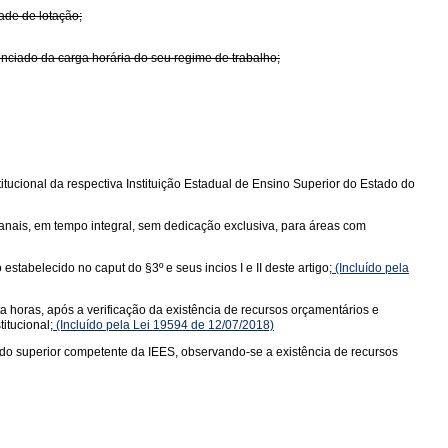
ade de lotação;
enciado da carga horária do seu regime de trabalho;
itucional da respectiva Instituição Estadual de Ensino Superior do Estado do
anais, em tempo integral, sem dedicação exclusiva, para áreas com
tabelecido no caput do §3º e seus incios I e II deste artigo;
(Incluído pela
a horas, após a verificação da existência de recursos orçamentários e
itucional;
(Incluído pela Lei 19594 de 12/07/2018)
ado superior competente da IEES, observando-se a existência de recursos