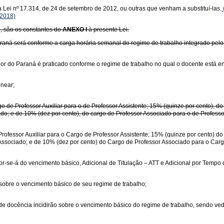
a Lei nº 17.314, de 24 de setembro de 2012, ou outras que venham a substituí-las.
/2018)
o, são os constantes do
ANEXO I
à presente Lei.
raná será conforme a carga horária semanal do regime de trabalho integrado pelo
or do Paraná é praticado conforme o regime de trabalho no qual o docente está e
linear;
rgo de Professor Auxiliar para o de Professor Assistente; 15% (quinze por cento), d
ado; e de 10% (dez por cento), do cargo de Professor Associado para o de Professor
rofessor Auxiliar para o Cargo de Professor Assistente; 15% (quinze por cento) d
Associado; e de 10% (dez por cento) do Cargo de Professor Associado para o Cargo
r-se-á do vencimento básico, Adicional de Titulação – ATT e Adicional por Tempo 
sobre o vencimento básico de seu regime de trabalho;
de de docência incidirão sobre o vencimento básico do regime de trabalho, sendo v