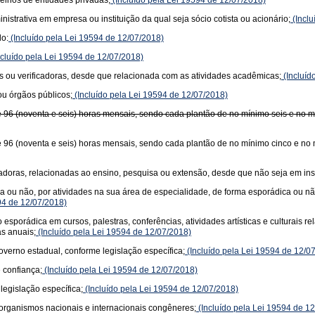
elhos de entidades privadas;
(Incluído pela Lei 19594 de 12/07/2018)
trativa em empresa ou instituição da qual seja sócio cotista ou acionário;
(Inclu
do:
(Incluído pela Lei 19594 de 12/07/2018)
cluído pela Lei 19594 de 12/07/2018)
s ou verificadoras, desde que relacionada com as atividades acadêmicas;
(Incluíd
ou órgãos públicos;
(Incluído pela Lei 19594 de 12/07/2018)
e 96 (noventa e seis) horas mensais, sendo cada plantão de no mínimo seis e no m
e 96 (noventa e seis) horas mensais, sendo cada plantão de no mínimo cinco e no
cadoras, relacionadas ao ensino, pesquisa ou extensão, desde que não seja em inst
ada ou não, por atividades na sua área de especialidade, de forma esporádica ou
94 de 12/07/2018)
ão esporádica em cursos, palestras, conferências, atividades artísticas e cultura
as anuais;
(Incluído pela Lei 19594 de 12/07/2018)
verno estadual, conforme legislação específica;
(Incluído pela Lei 19594 de 12/0
 confiança;
(Incluído pela Lei 19594 de 12/07/2018)
legislação específica;
(Incluído pela Lei 19594 de 12/07/2018)
 organismos nacionais e internacionais congêneres;
(Incluído pela Lei 19594 de 1