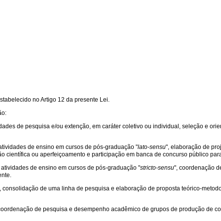
tabelecido no Artigo 12 da presente Lei.
ão:
ividades de pesquisa e/ou extenção, em caráter coletivo ou individual, seleção e o
, atividades de ensino em cursos de pós-graduação "
lato-sensu
", elaboração de pr
ção científica ou aperfeiçoamento e participação em banca de concurso público para
e, atividades de ensino em cursos de pós-graduação "
stricto-sensu
", coordenação d
ente.
to, consolidação de uma linha de pesquisa e elaboração de proposta teórico-meto
do, coordenação de pesquisa e desempenho acadêmico de grupos de produção de c