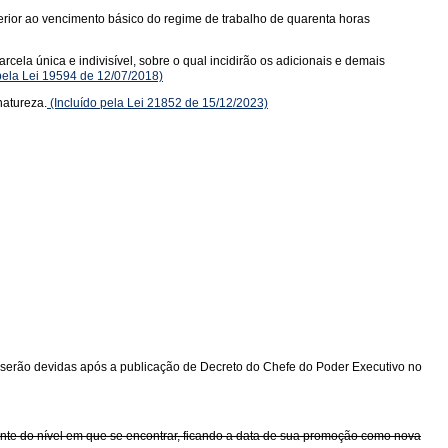
erior ao vencimento básico do regime de trabalho de quarenta horas
cela única e indivisível, sobre o qual incidirão os adicionais e demais
pela Lei 19594 de 12/07/2018)
natureza.
(Incluído pela Lei 21852 de 15/12/2023)
 serão devidas após a publicação de Decreto do Chefe do Poder Executivo no
ente do nível em que se encontrar, ficando a data de sua promoção como nova