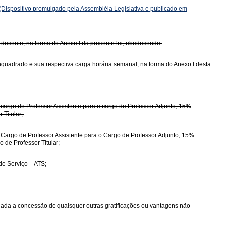
(Dispositivo promulgado pela Assembléia Legislativa e publicado em
 docente, na forma do Anexo I da presente lei, obedecendo:
nquadrado e sua respectiva carga horária semanal, na forma do Anexo I desta
o cargo de Professor Assistente para o cargo de Professor Adjunto; 15%
 Titular;
o Cargo de Professor Assistente para o Cargo de Professor Adjunto; 15%
 de Professor Titular;
de Serviço – ATS;
edada a concessão de quaisquer outras gratificações ou vantagens não