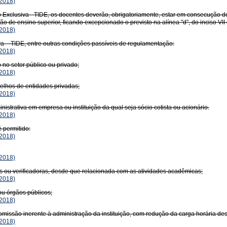
2018)
xclusiva - TIDE, os docentes deverão, obrigatoriamente, estar em consecução de 
o de ensino superior, ficando excepcionado o previsto na alínea "d", do inciso VII
2018)
 – TIDE, entre outras condições passíveis de regulamentação:
2018)
 no setor público ou privado;
2018)
elhos de entidades privadas;
2018)
trativa em empresa ou instituição da qual seja sócio cotista ou acionário.
2018)
 permitido:
2018)
2018)
s ou verificadoras, desde que relacionada com as atividades acadêmicas;
2018)
ou órgãos públicos;
2018)
missão inerente à administração da instituição, com redução da carga horária des
2018)