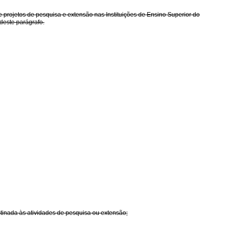
projetos de pesquisa e extensão nas Instituições de Ensino Superior do
 deste parágrafo.
tinada às atividades de pesquisa ou extensão;