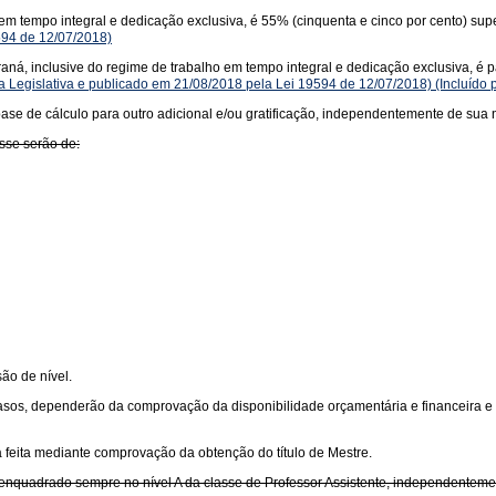
m tempo integral e dedicação exclusiva, é 55% (cinquenta e cinco por cento) sup
594 de 12/07/2018)
ná, inclusive do regime de trabalho em tempo integral e dedicação exclusiva, é par
 Legislativa e publicado em 21/08/2018 pela Lei 19594 de 12/07/2018)
(Incluído 
ase de cálculo para outro adicional e/ou gratificação, independentemente de sua 
asse serão de:
ão de nível.
asos, dependerão da comprovação da disponibilidade orçamentária e financeira e
á feita mediante comprovação da obtenção do título de Mestre.
rá enquadrado sempre no nível A da classe de Professor Assistente, independentem