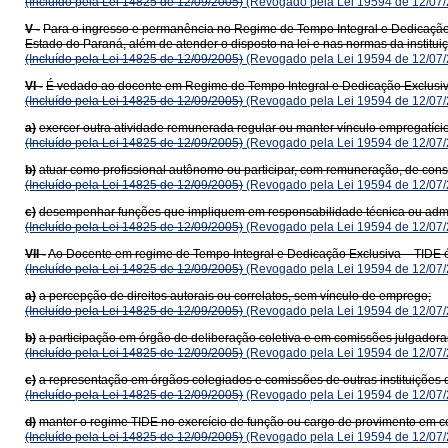
(Incluído pela Lei 14825 de 12/09/2005)
(Revogado pela Lei 19594 de 12/07/
V -
Para o ingresso e permanência no Regime de Tempo Integral e Dedicação E
Estado do Paraná, além de atender o disposto na lei e nas normas da instituiçã
(Incluído pela Lei 14825 de 12/09/2005)
(Revogado pela Lei 19594 de 12/07/
VI -
É vedado ao docente em Regime de Tempo Integral e Dedicação Exclusiva
(Incluído pela Lei 14825 de 12/09/2005)
(Revogado pela Lei 19594 de 12/07/
a)
exercer outra atividade remunerada regular ou manter vínculo empregatício
(Incluído pela Lei 14825 de 12/09/2005)
(Revogado pela Lei 19594 de 12/07/
b)
atuar como profissional autônomo ou participar, com remuneração, de cons
(Incluído pela Lei 14825 de 12/09/2005)
(Revogado pela Lei 19594 de 12/07/
c)
desempenhar funções que impliquem em responsabilidade técnica ou adminis
(Incluído pela Lei 14825 de 12/09/2005)
(Revogado pela Lei 19594 de 12/07/
VII -
Ao Docente em regime de Tempo Integral e Dedicação Exclusiva – TIDE é
(Incluído pela Lei 14825 de 12/09/2005)
(Revogado pela Lei 19594 de 12/07/
a)
a percepção de direitos autorais ou correlatos, sem vínculo de emprego;
(Incluído pela Lei 14825 de 12/09/2005)
(Revogado pela Lei 19594 de 12/07/
b)
a participação em órgão de deliberação coletiva e em comissões julgadora
(Incluído pela Lei 14825 de 12/09/2005)
(Revogado pela Lei 19594 de 12/07/
c)
a representação em órgãos colegiados e comissões de outras instituições 
(Incluído pela Lei 14825 de 12/09/2005)
(Revogado pela Lei 19594 de 12/07/
d)
manter o regime TIDE no exercício de função ou cargo de provimento em co
(Incluído pela Lei 14825 de 12/09/2005)
(Revogado pela Lei 19594 de 12/07/