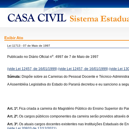
Exibir Ato
Lei 11713 - 07 de Maio de 1997
o
Publicado no Diário Oficial n
. 4997 de 7 de Maio de 1997
(vide Lei 12457, de 16/01/1999)
(vide Lei 12457, de 16/01/1999)
(vide Lei 13
Súmula:
Dispõe sobre as Carreiras do Pessoal Docente e Técnico-Administrat
A Assembléia Legislativa do Estado do Paraná decretou e eu sanciono a segui
Art. 1º.
Fica criada a carreira do Magistério Público do Ensino Superior do Pa
Art. 2º.
Os cargos públicos componentes da carreira serão providos através 
Art. 3º.
Os atuais cargos docentes existentes nas Instituições Estaduais de E
(vide Lei 20933 de 17/12/2021)