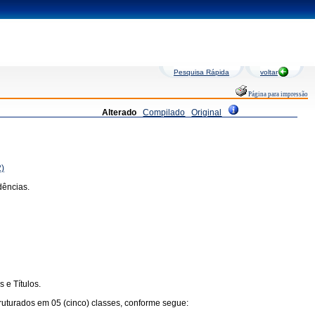
Pesquisa Rápida
voltar
Página para impressão
Alterado
Compilado
Original
2)
dências.
 e Títulos.
truturados em 05 (cinco) classes, conforme segue: