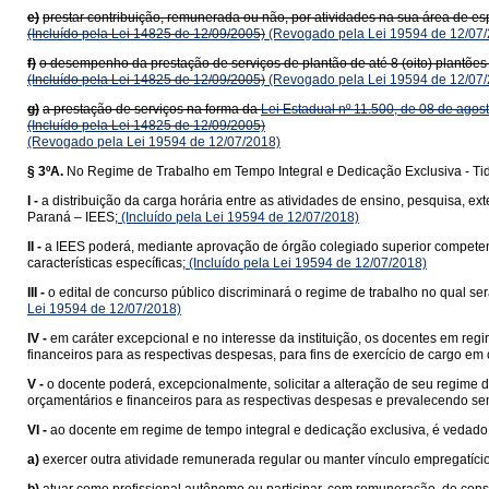
e)
prestar contribuição, remunerada ou não, por atividades na sua área de es
(Incluído pela Lei 14825 de 12/09/2005)
(Revogado pela Lei 19594 de 12/07/
f)
o desempenho da prestação de serviços de plantão de até 8 (oito) plantões 
(Incluído pela Lei 14825 de 12/09/2005)
(Revogado pela Lei 19594 de 12/07/
g)
a prestação de serviços na forma da
Lei Estadual nº 11.500, de 08 de agos
(Incluído pela Lei 14825 de 12/09/2005)
(Revogado pela Lei 19594 de 12/07/2018)
§ 3ºA.
No Regime de Trabalho em Tempo Integral e Dedicação Exclusiva - Ti
I -
a distribuição da carga horária entre as atividades de ensino, pesquisa, e
Paraná – IEES;
(Incluído pela Lei 19594 de 12/07/2018)
II -
a IEES poderá, mediante aprovação de órgão colegiado superior competent
características específicas;
(Incluído pela Lei 19594 de 12/07/2018)
III -
o edital de concurso público discriminará o regime de trabalho no qual ser
Lei 19594 de 12/07/2018)
IV -
em caráter excepcional e no interesse da instituição, os docentes em reg
financeiros para as respectivas despesas, para fins de exercício de cargo em
V -
o docente poderá, excepcionalmente, solicitar a alteração de seu regime
orçamentários e financeiros para as respectivas despesas e prevalecendo semp
VI -
ao docente em regime de tempo integral e dedicação exclusiva, é vedado
a)
exercer outra atividade remunerada regular ou manter vínculo empregatício