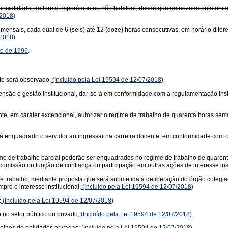
pecialidade, de forma esporádica ou não habitual, desde que autorizada pela unid
2018)
mensais, cada qual de 6 (seis) até 12 (doze) horas consecutivas, em horário difer
2018)
to de 1996
.
de será observado:
(Incluído pela Lei 19594 de 12/07/2018)
xtensão e gestão institucional, dar-se-á em conformidade com a regulamentação inst
e, em caráter excepcional, autorizar o regime de trabalho de quarenta horas sem
á enquadrado o servidor ao ingressar na carreira docente, em conformidade com o es
ime de trabalho parcial poderão ser enquadrados no regime de trabalho de quarent
 comissão ou função de confiança ou participação em outras ações de interesse inst
 de trabalho, mediante proposta que será submetida à deliberação do órgão colegi
re o interesse institucional;
(Incluído pela Lei 19594 de 12/07/2018)
:
(Incluído pela Lei 19594 de 12/07/2018)
 no setor público ou privado;
(Incluído pela Lei 19594 de 12/07/2018)