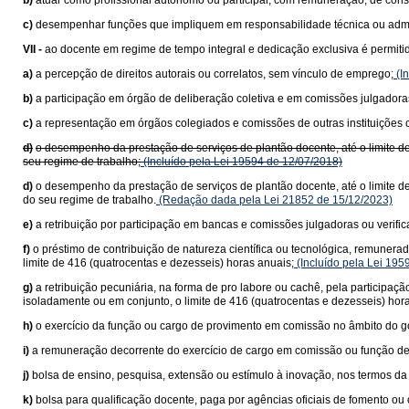
b)
atuar como profissional autônomo ou participar, com remuneração, de cons
c)
desempenhar funções que impliquem em responsabilidade técnica ou adminis
VII -
ao docente em regime de tempo integral e dedicação exclusiva é permiti
a)
a percepção de direitos autorais ou correlatos, sem vínculo de emprego;
(In
b)
a participação em órgão de deliberação coletiva e em comissões julgadora
c)
a representação em órgãos colegiados e comissões de outras instituições 
d)
o desempenho da prestação de serviços de plantão docente, até o limite d
seu regime de trabalho;
(Incluído pela Lei 19594 de 12/07/2018)
d)
o desempenho da prestação de serviços de plantão docente, até o limite d
do seu regime de trabalho.
(Redação dada pela Lei 21852 de 15/12/2023)
e)
a retribuição por participação em bancas e comissões julgadoras ou verifi
f)
o préstimo de contribuição de natureza científica ou tecnológica, remuner
limite de 416 (quatrocentas e dezesseis) horas anuais;
(Incluído pela Lei 195
g)
a retribuição pecuniária, na forma de pro labore ou cachê, pela participaç
isoladamente ou em conjunto, o limite de 416 (quatrocentas e dezesseis) hor
h)
o exercício da função ou cargo de provimento em comissão no âmbito do go
i)
a remuneração decorrente do exercício de cargo em comissão ou função de
j)
bolsa de ensino, pesquisa, extensão ou estímulo à inovação, nos termos da 
k)
bolsa para qualificação docente, paga por agências oficiais de fomento ou