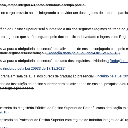
siva, tempo integral 40 horas semanais e tempo parcial.
no cargo previsto na lei, integrando o servidor um dos regimes de trabalho: parci
istério do Ensino Superior será submetido a um dos seguintes regimes de trabalho:
l para ingresso que será integrado pelo docente, ficando vedado o ingresso no Reg
siva para a obrigatória consecução de atividades de ensino conjugada com pelo m
idade regular remunerada; ou
(Redação dada pela Lei 19594 de 12/07/2018)
siva para a obrigatória consecução de uma das seguintes atividades:
(Redação da
ou
(Incluído pela Lei 20933 de 17/12/2021)
orária em sala de aula, nos cursos de graduação presencial.
(Incluído pela Lei 2
as da instituição de ensino superior para as atividades de ensino, pesquisa e/ou
a a legislação vigente.
arreira do Magistério Público do Ensino Superior do Paraná, como dedicação exc
2018)
plicado ao Professor de Ensino Superior com regime de trabalho integral de 40 (