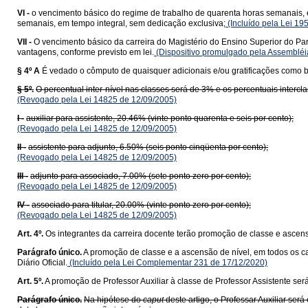
VI -
o vencimento básico do regime de trabalho de quarenta horas semanais, e
semanais, em tempo integral, sem dedicação exclusiva;
(Incluído pela Lei 19
VII -
O vencimento básico da carreira do Magistério do Ensino Superior do Para
vantagens, conforme previsto em lei.
(Dispositivo promulgado pela Assembléia
§ 4º A
É vedado o cômputo de quaisquer adicionais e/ou gratificações como b
§ 5º.
O percentual inter-nível nas classes será de 3% e os percentuais intercl
(Revogado pela Lei 14825 de 12/09/2005)
I -
auxiliar para assistente, 20.46% (vinte ponto quarenta e seis por cento);
(Revogado pela Lei 14825 de 12/09/2005)
II -
assistente para adjunto, 6.50% (seis ponto cinqüenta por cento);
(Revogado pela Lei 14825 de 12/09/2005)
III -
adjunto para associado, 7.00% (sete ponto zero por cento);
(Revogado pela Lei 14825 de 12/09/2005)
IV -
associado para titular, 20.00% (vinte ponto zero por cento);
(Revogado pela Lei 14825 de 12/09/2005)
Art. 4º.
Os integrantes da carreira docente terão promoção de classe e ascens
Parágrafo único.
A promoção de classe e a ascensão de nível, em todos os c
Diário Oficial.
(Incluído pela Lei Complementar 231 de 17/12/2020)
Art. 5º.
A promoção de Professor Auxiliar à classe de Professor Assistente ser
Parágrafo único.
Na hipótese do
caput
deste artigo, o Professar Auxiliar se