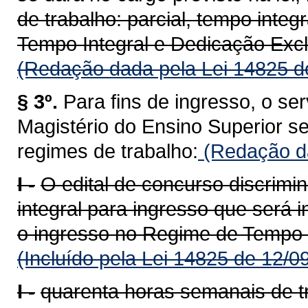
de trabalho: parcial, tempo inte
Tempo Integral e Dedicação Excl
(Redação dada pela Lei 14825 d
§ 3º.
Para fins de ingresso, o ser
Magistério do Ensino Superior s
regimes de trabalho:
(Redação da
I -
O edital de concurso discrimin
integral para ingresso que será 
o ingresso no Regime de Tempo I
(Incluído pela Lei 14825 de 12/0
I -
quarenta horas semanais de t