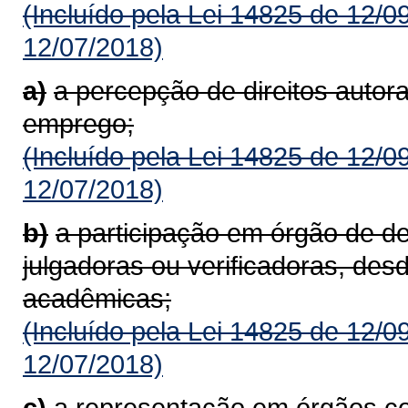
(Incluído pela Lei 14825 de 12/0
12/07/2018)
a)
a percepção de direitos autora
emprego;
(Incluído pela Lei 14825 de 12/0
12/07/2018)
b)
a participação em órgão de d
julgadoras ou verificadoras, des
acadêmicas;
(Incluído pela Lei 14825 de 12/0
12/07/2018)
c)
a representação em órgãos co