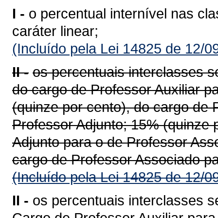
I -
o percentual internível nas cl
caráter linear;
(Incluído pela Lei 14825 de 12/0
II -
os percentuais interclasses s
do cargo de Professor Auxiliar p
(quinze por cento), do cargo de 
Professor Adjunto; 15% (quinze p
Adjunto para o de Professor Ass
cargo de Professor Associado par
(Incluído pela Lei 14825 de 12/0
II -
os percentuais interclasses 
Cargo de Professor Auxiliar par