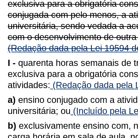
exclusiva para a obrigatória con
conjugada com pelo menos, a at
universitária, sendo vedada a a
com o desenvolvimento de outra 
(Redação dada pela Lei 19594 d
I -
quarenta horas semanais de t
exclusiva para a obrigatória co
atividades:
(Redação dada pela L
a)
ensino conjugado com a ativi
universitária; ou
(Incluído pela L
b)
exclusivamente ensino com, n
carga horária em sala de aula, 