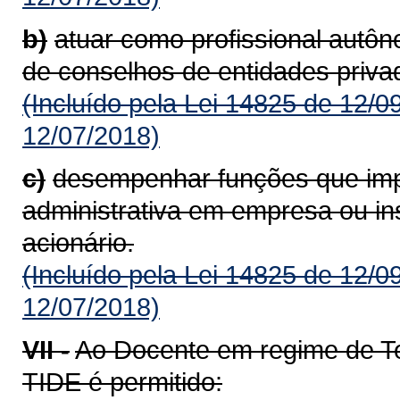
b)
atuar como profissional autô
de conselhos de entidades priva
(Incluído pela Lei 14825 de 12/0
12/07/2018)
c)
desempenhar funções que imp
administrativa em empresa ou inst
acionário.
(Incluído pela Lei 14825 de 12/0
12/07/2018)
VII -
Ao Docente em regime de Te
TIDE é permitido: