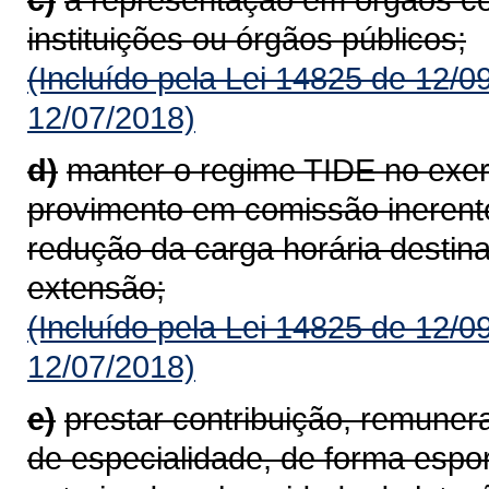
instituições ou órgãos públicos;
(Incluído pela Lei 14825 de 12/0
12/07/2018)
d)
manter o regime TIDE no exer
provimento em comissão inerente
redução da carga horária destin
extensão;
(Incluído pela Lei 14825 de 12/0
12/07/2018)
e)
prestar contribuição, remuner
de especialidade, de forma espo