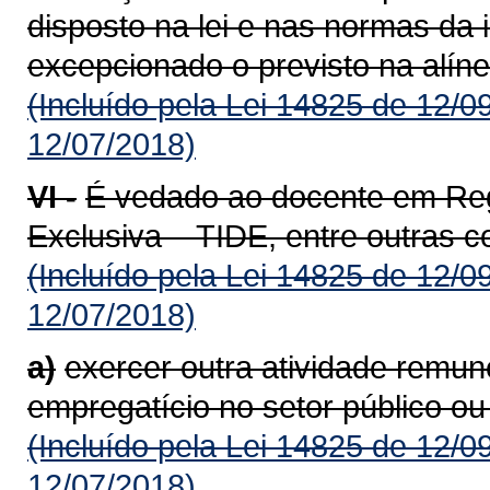
disposto na lei e nas normas da i
excepcionado o previsto na alínea
(Incluído pela Lei 14825 de 12/0
12/07/2018)
VI -
É vedado ao docente em Reg
Exclusiva – TIDE, entre outras 
(Incluído pela Lei 14825 de 12/0
12/07/2018)
a)
exercer outra atividade remun
empregatício no setor público ou
(Incluído pela Lei 14825 de 12/0
12/07/2018)