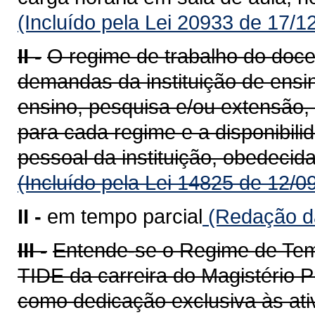
(Incluído pela Lei 20933 de 17/1
II -
O regime de trabalho do doce
demandas da instituição de ensin
ensino, pesquisa e/ou extensão,
para cada regime e a disponibili
pessoal da instituição, obedecida
(Incluído pela Lei 14825 de 12/0
II -
em tempo parcial
(Redação da
III -
Entende-se o Regime de Temp
TIDE da carreira do Magistério P
como dedicação exclusiva às ati