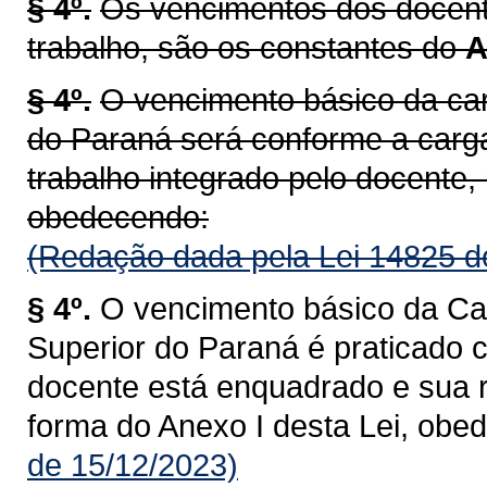
§ 4º.
Os vencimentos dos docente
trabalho, são os constantes do
A
§ 4º.
O vencimento básico da car
do Paraná será conforme a carg
trabalho integrado pelo docente, 
obedecendo:
(Redação dada pela Lei 14825 d
§ 4º.
O vencimento básico da Car
Superior do Paraná é praticado 
docente está enquadrado e sua r
forma do Anexo I desta Lei, obe
de 15/12/2023)