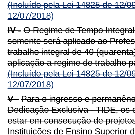
(Incluído pela Lei 14825 de 12/0
12/07/2018)
IV -
O Regime de Tempo Integral
somente será aplicado ao Profe
trabalho integral de 40 (quarent
aplicação a regime de trabalho pa
(Incluído pela Lei 14825 de 12/0
12/07/2018)
V -
Para o ingresso e permanênc
Dedicação Exclusiva - TIDE, os 
estar em consecução de projeto
Instituições de Ensino Superior 