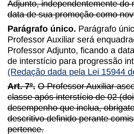
Adjunto, independentemente do n
data de sua promoção como nova
Parágrafo único.
Parágrafo únic
Professor Auxiliar será enquadr
Professor Adjunto, ficando a dat
de interstício para progressão int
(Redação dada pela Lei 15944 d
Art. 7º.
O Professor Auxiliar asc
classe após interstício de 02 (d
desempenho que inclua, obrigat
descritivo definido perante com
pertence.