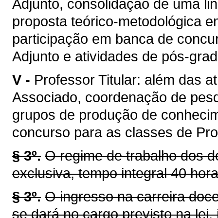
Adjunto, consolidação de uma li
proposta teórico-metodológica 
participação em banca de concur
Adjunto e atividades de pós-gra
V -
Professor Titular: além das a
Associado, coordenação de pes
grupos de produção de conhecim
concurso para as classes de Prof
§ 3º.
O regime de trabalho dos d
exclusiva, tempo integral 40 hor
§ 3º.
O ingresso na carreira doc
se dará no cargo previsto na lei