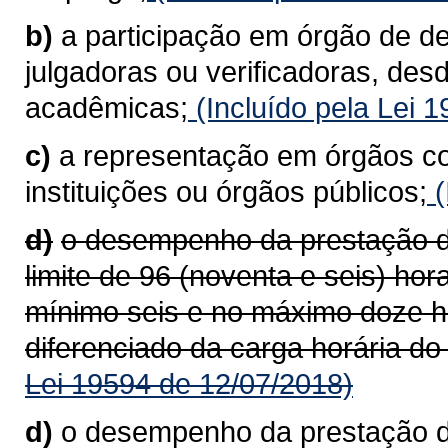
b)
a participação em órgão de d
julgadoras ou verificadoras, des
acadêmicas;
(Incluído pela Lei 
c)
a representação em órgãos co
instituições ou órgãos públicos;
(
d)
o desempenho da prestação de
limite de 96 (noventa e seis) ho
mínimo seis e no máximo doze h
diferenciado da carga horária do
Lei 19594 de 12/07/2018)
d)
o desempenho da prestação de