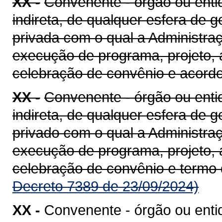
XX -
Convenente - órgão ou entid
indireta, de qualquer esfera de g
privada com o qual a Administra
execução de programa, projeto, 
celebração de convênio e acord
XX -
Convenente - órgão ou entid
indireta, de qualquer esfera de g
privado com o qual a Administra
execução de programa, projeto, 
celebração de convênio e termo
Decreto 7389 de 23/09/2024)
XX -
Convenente - órgão ou enti