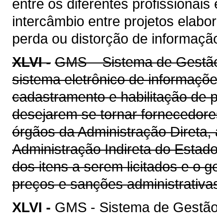
entre os diferentes profissionais
intercâmbio entre projetos elab
perda ou distorção de informaçã
XLVI -
GMS – Sistema de Gestão 
sistema eletrônico de informaçõe
cadastramento e habilitação de p
desejarem se tornar fornecedore
órgãos da Administração Direta, 
Administração Indireta do Estad
dos itens a serem licitados e o 
preços e sanções administrativa
XLVI -
GMS - Sistema de Gestão 