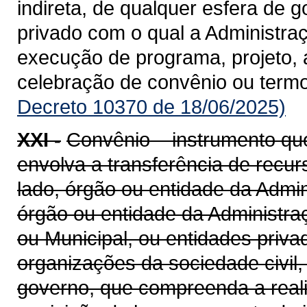
indireta, de qualquer esfera de g
privado com o qual a Administra
execução de programa, projeto, 
celebração de convênio ou term
Decreto 10370 de 18/06/2025)
XXI -
Convênio – instrumento qu
envolva a transferência de recu
lado, órgão ou entidade da Admin
órgão ou entidade da Administraçã
ou Municipal, ou entidades priv
organizações da sociedade civil
governo, que compreenda a realiz