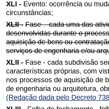
XLI -
Evento: ocorrência ou mud
circunstâncias;
XLII -
Fase – cada uma das ativi
desenvolvidas durante o proces
aquisição de bens ou contrataçã
serviços de engenharia e/ou arqu
XLII -
Fase - cada subdivisão se
características próprias, com vis
nos processos de aquisição de b
de engenharia ou arquitetura, o
(Redação dada pelo Decreto 738
XLIII -
Folha de fechamento - fol