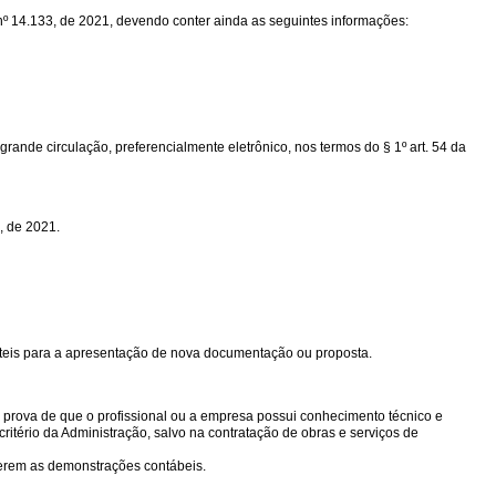
l nº 14.133, de 2021, devendo conter ainda as seguintes informações:
 grande circulação, preferencialmente eletrônico, nos termos do § 1º art. 54 da
, de 2021.
as úteis para a apresentação de nova documentação ou proposta.
utra prova de que o profissional ou a empresa possui conhecimento técnico e
critério da Administração, salvo na contratação de obras e serviços de
eferem as demonstrações contábeis.