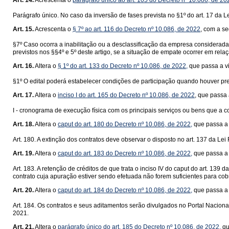
Art. 14.
Acrescenta o
parágrafo único ao art. 105 do Decreto nº 10.086, de 20
Parágrafo único. No caso da inversão de fases prevista no §1º do art. 17 da L
Art. 15.
Acrescenta o
§ 7º ao art. 116 do Decreto nº 10.086, de 2022
, com a se
§7º Caso ocorra a inabilitação ou a desclassificação da empresa considerad
previstos nos §§4º e 5º deste artigo, se a situação de empate ocorrer em rel
Art. 16.
Altera o
§ 1º do art. 133 do Decreto nº 10.086, de 2022,
que passa a vi
§1º O edital poderá estabelecer condições de participação quando houver pre
Art. 17.
Altera o
inciso I do art. 165 do Decreto nº 10.086, de 2022
, que passa 
I - cronograma de execução física com os principais serviços ou bens que a 
Art. 18.
Altera o
caput do art. 180 do Decreto nº 10.086, de 2022,
que passa a 
Art. 180. A extinção dos contratos deve observar o disposto no art. 137 da Lei
Art. 19.
Altera o
caput do art. 183 do Decreto nº 10.086, de 2022,
que passa a 
Art. 183. A retenção de créditos de que trata o inciso IV do caput do art. 139
contrato cuja apuração estiver sendo efetuada não forem suficientes para cobr
Art. 20.
Altera o
caput do art. 184 do Decreto nº 10.086, de 2022,
que passa a 
Art. 184. Os contratos e seus aditamentos serão divulgados no Portal Nacional
2021.
Art. 21.
Altera o
parágrafo único do art. 185 do Decreto nº 10.086, de 2022,
qu