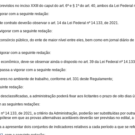
revistos no inciso XXIII do caput do art. 6º e § 1º do art. 40, ambos da Lei Federa
igorar com a seguinte redação:
de contrato deverão observar o art. 14 da Lei Federal nº 14.133, de 2021.
vigorar com a seguinte redação:
e consórcio público, do ente de maior nível entre eles, bem como em jornal diário de
vigorar com a seguinte redação:
no econômico, deve-se observar ainda o disposto no art. 39 da Lei Federal nº 14.133
passa a vigorar com a seguinte redação:
heres no ambiente de trabalho, conforme art. 331 deste Regulamento;
uinte redação:
 desclassificadas, a administração poderá fixar aos licitantes o prazo de oito di
 as seguintes redações:
ral nº 14.133, de 2021, a critério da Administração, poderão ser substituídas por o
pótese em que as provas alternativas aceitáveis deverão ser previstas no edital, a 
rma a apresentar dois conjuntos de indicadores relativos a cada período a que se r