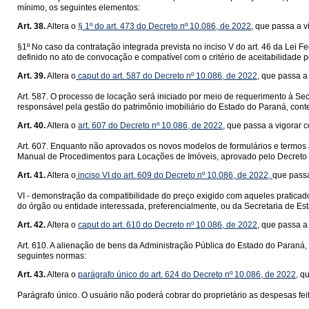
mínimo, os seguintes elementos:
Art. 38.
Altera o
§ 1º do art. 473 do Decreto nº 10.086, de 2022
, que passa a v
§1º No caso da contratação integrada prevista no inciso V do art. 46 da Lei F
definido no ato de convocação e compatível com o critério de aceitabilidade 
Art. 39.
Altera o
caput do art. 587 do Decreto nº 10.086, de 2022
, que passa a
Art. 587. O processo de locação será iniciado por meio de requerimento à Se
responsável pela gestão do patrimônio imobiliário do Estado do Paraná, cont
Art. 40.
Altera o
art. 607 do Decreto nº 10.086, de 2022
, que passa a vigorar 
Art. 607. Enquanto não aprovados os novos modelos de formulários e termos a
Manual de Procedimentos para Locações de Imóveis, aprovado pelo Decreto 
Art. 41.
Altera o
inciso VI do art. 609 do Decreto nº 10.086, de 2022,
que passa
VI - demonstração da compatibilidade do preço exigido com aqueles praticad
do órgão ou entidade interessada, preferencialmente, ou da Secretaria de E
Art. 42.
Altera o
caput do art. 610 do Decreto nº 10.086, de 2022
, que passa a
Art. 610. A alienação de bens da Administração Pública do Estado do Paraná,
seguintes normas:
Art. 43.
Altera o
parágrafo único do art. 624 do Decreto nº 10.086, de 2022,
qu
Parágrafo único. O usuário não poderá cobrar do proprietário as despesas fe