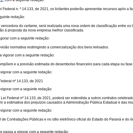
22
, com a seguinte redação:
ei Federal n. º 14.133, de 2021, os licitantes poderão apresentar recursos após a 
guinte redação:
a vencedora do certame, será realizada uma nova ordem de classificação entre os
ação à proposta da nova empresa melhor classificada.
gorar com a seguinte redação:
visão normativa restringindo a comercialização dos bens leiloados.
a vigorar com a seguinte redação:
compõem e a previsão estimada do desembolso financeiro para cada etapa ou fase 
vigorar com a seguinte redação:
 Federal nº 14.133, de 2021
vigorar com a seguinte redação:
 da Lei Federal nº 14.133, de 2021, poderá ser estendida a outros contratos celebra
ir a estimativa dos prejuízos causados à Administração Pública Estadual e das mult
vigorar com a seguinte redação:
 de Contratações Públicas e no sítio eletrônico oficial do Estado do Paraná e do ór
e passa a vigorar com a seguinte redação: