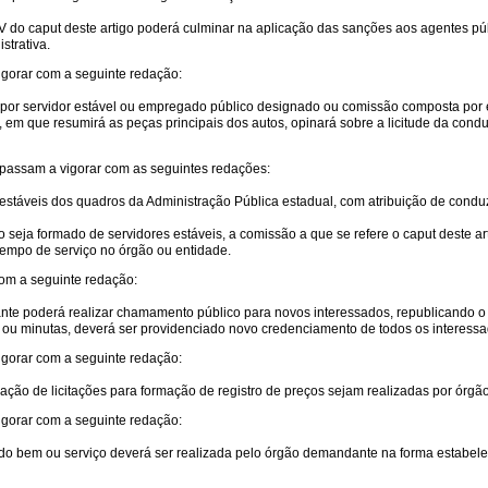
IV do caput deste artigo poderá culminar na aplicação das sanções aos agentes p
strativa.
gorar com a seguinte redação:
te por servidor estável ou empregado público designado ou comissão composta por 
, em que resumirá as peças principais dos autos, opinará sobre a licitude da condut
passam a vigorar com as seguintes redações:
stáveis dos quadros da Administração Pública estadual, com atribuição de conduzi
 seja formado de servidores estáveis, a comissão a que se refere o caput deste 
tempo de serviço no órgão ou entidade.
om a seguinte redação:
tante poderá realizar chamamento público para novos interessados, republicando o 
 ou minutas, deverá ser providenciado novo credenciamento de todos os interessa
igorar com a seguinte redação:
ão de licitações para formação de registro de preços sejam realizadas por órgão 
gorar com a seguinte redação:
do bem ou serviço deverá ser realizada pelo órgão demandante na forma estabelec