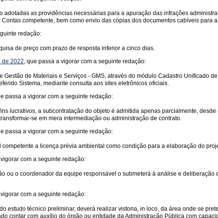
ão adotadas as providências necessárias para a apuração das infrações administra
 de Contas competente, bem como envio das cópias dos documentos cabíveis para a 
eguinte redação:
uisa de preço com prazo de resposta inferior a cinco dias.
6, de 2022
, que passa a vigorar com a seguinte redação:
a de Gestão de Materiais e Serviços - GMS, através do módulo Cadastro Unificado 
erido Sistema, mediante consulta aos sites eletrônicos oficiais.
e passa a vigorar com a seguinte redação:
ins lucrativos, a subcontratação do objeto é admitida apenas parcialmente, desde 
transformar-se em mera intermediação ou administração de contrato.
ue passa a vigorar com a seguinte redação:
l competente a licença prévia ambiental como condição para a elaboração do proje
vigorar com a seguinte redação:
ração ou o coordenador da equipe responsável o submeterá à análise e deliberação
vigorar com a seguinte redação:
o estudo técnico preliminar, deverá realizar vistoria, in loco, da área onde se pr
ndo contar com auxílio do órgão ou entidade da Administração Pública com capacida