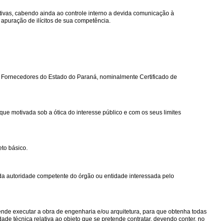
tivas, cabendo ainda ao controle interno a devida comunicação à
apuração de ilícitos de sua competência.
de Fornecedores do Estado do Paraná, nominalmente Certificado de
que motivada sob a ótica do interesse público e com os seus limites
to básico.
 da autoridade competente do órgão ou entidade interessada pelo
etende executar a obra de engenharia e/ou arquitetura, para que obtenha todas
de técnica relativa ao objeto que se pretende contratar, devendo conter, no