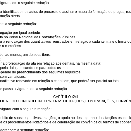
igorar com a seguinte redação:
er identificado nos autos do processo e assinar o mapa de formação de preços, re
tação direta.
om a seguinte redação:
rrogação por igual período.
 ata no Portal Nacional de Contratações Públicas.
 a renovação dos quantitativos registrados em relação a cada item, até o limite do 
ue a compõem.
e, ao menos, um de seus itens;
;
a na prorrogação da ata em relação aos demais, na mesma data;
ela data, aplicando-se para todos os itens.
depende do preenchimento dos seguintes requisitos:
ecem vantajosos;
antitativo renovado em relação a cada item, que poderá ser parcial ou total.
ue passa a vigorar com a seguinte redação:
CAPÍTULO XVII
BLICA E DO CONTROLE INTERNO NAS LICITAÇÕES, CONTRATAÇÕES, CONVÊ
 vigorar com a seguinte redação:
no âmbito de suas respectivas atuações, o apoio no desempenho das funções essenc
te os procedimentos licitatórios e de celebração de convênios ou termos de coope
gorar com a seguinte redação: