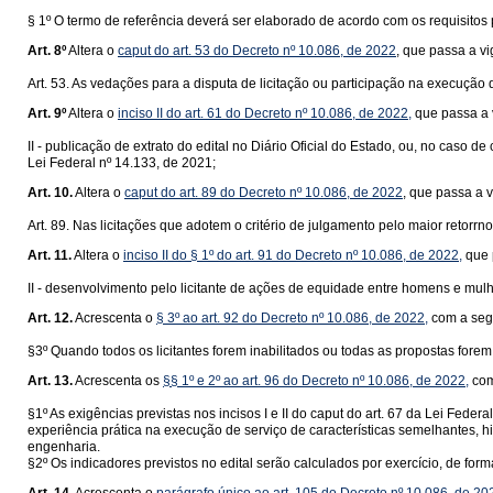
§ 1º O termo de referência deverá ser elaborado de acordo com os requisitos p
Art. 8º
Altera o
caput do art. 53 do Decreto nº 10.086, de 2022
, que passa a v
Art. 53. As vedações para a disputa de licitação ou participação na execução 
Art. 9º
Altera o
inciso II do art. 61 do Decreto nº 10.086, de 2022,
que passa a 
II - publicação de extrato do edital no Diário Oficial do Estado, ou, no caso d
Lei Federal nº 14.133, de 2021;
Art. 10.
Altera o
caput do art. 89 do Decreto nº 10.086, de 2022
, que passa a 
Art. 89. Nas licitações que adotem o critério de julgamento pelo maior retorr
Art. 11.
Altera o
inciso II do § 1º do art. 91 do Decreto nº 10.086, de 2022,
que 
II - desenvolvimento pelo licitante de ações de equidade entre homens e mul
Art. 12.
Acrescenta o
§ 3º ao art. 92 do Decreto nº 10.086, de 2022,
com a seg
§3º Quando todos os licitantes forem inabilitados ou todas as propostas forem
Art. 13.
Acrescenta os
§§ 1º e 2º ao art. 96 do Decreto nº 10.086, de 2022,
com
§1º As exigências previstas nos incisos I e II do caput do art. 67 da Lei Fede
experiência prática na execução de serviço de características semelhantes, hi
engenharia.
§2º Os indicadores previstos no edital serão calculados por exercício, de fo