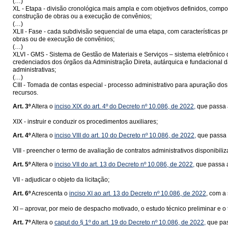
(…)
XL - Etapa - divisão cronológica mais ampla e com objetivos definidos, compo
construção de obras ou a execução de convênios;
(…)
XLII - Fase - cada subdivisão sequencial de uma etapa, com características p
obras ou de execução de convênios;
(…)
XLVI - GMS - Sistema de Gestão de Materiais e Serviços – sistema eletrônico 
credenciados dos órgãos da Administração Direta, autárquica e fundacional d
administrativas;
(…)
CIII - Tomada de contas especial - processo administrativo para apuração do
recursos.
Art. 3º
Altera o
inciso XIX do art. 4º do Decreto nº 10.086, de 2022,
que passa a
XIX - instruir e conduzir os procedimentos auxiliares;
Art. 4º
Altera o
inciso VIII do art. 10 do Decreto nº 10.086, de 2022,
que passa 
VIII - preencher o termo de avaliação de contratos administrativos disponibili
Art. 5º
Altera o
inciso VII do art. 13 do Decreto nº 10.086, de 2022,
que passa a
VII - adjudicar o objeto da licitação;
Art. 6º
Acrescenta o
inciso XI ao art. 13 do Decreto nº 10.086, de 2022
, com a
XI – aprovar, por meio de despacho motivado, o estudo técnico preliminar e o 
Art. 7º
Altera o
caput do § 1º do art. 19 do Decreto nº 10.086, de 2022,
que pas