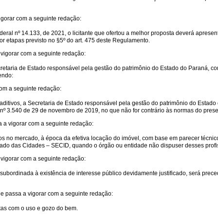
igorar com a seguinte redação:
ederal nº 14.133, de 2021, o licitante que ofertou a melhor proposta deverá apresen
por etapas previsto no §5º do art. 475 deste Regulamento.
 vigorar com a seguinte redação:
cretaria de Estado responsável pela gestão do patrimônio do Estado do Paraná, c
endo:
com a seguinte redação:
ditivos, a Secretaria de Estado responsável pela gestão do patrimônio do Estado 
nº 3.540 de 29 de novembro de 2019, no que não for contrário às normas do pres
 a vigorar com a seguinte redação:
os no mercado, à época da efetiva locação do imóvel, com base em parecer técnic
stado das Cidades – SECID, quando o órgão ou entidade não dispuser desses profi
 vigorar com a seguinte redação:
 subordinada à existência de interesse público devidamente justificado, será prec
e passa a vigorar com a seguinte redação:
itas com o uso e gozo do bem.