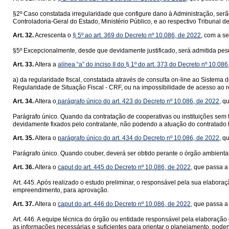
§2º Caso constatada irregularidade que configure dano à Administração, ser
Controladoria-Geral do Estado, Ministério Público, e ao respectivo Tribunal
Art. 32.
Acrescenta o
§ 5º ao art. 369 do Decreto nº 10.086, de 2022
, com a s
§5º Excepcionalmente, desde que devidamente justificado, será admitida pesq
Art. 33.
Altera a
alínea “a” do inciso II do § 1º do art. 373 do Decreto nº 10.08
a) da regularidade fiscal, constatada através de consulta on-line ao Sistem
Regularidade de Situação Fiscal - CRF, ou na impossibilidade de acesso ao ref
Art. 34.
Altera o
parágrafo único do art. 423 do Decreto nº 10.086, de 2022,
qu
Parágrafo único. Quando da contratação de cooperativas ou instituições sem f
devidamente fixados pelo contratante, não podendo a atuação do contratado 
Art. 35.
Altera o
parágrafo único do art. 434 do Decreto nº 10.086, de 2022
, q
Parágrafo único. Quando couber, deverá ser obtido perante o órgão ambienta
Art. 36.
Altera o
caput do art. 445 do Decreto nº 10.086, de 2022,
que passa a 
Art. 445. Após realizado o estudo preliminar, o responsável pela sua elabo
empreendimento, para aprovação.
Art. 37.
Altera o
caput do art. 446 do Decreto nº 10.086, de 2022,
que passa a 
Art. 446. A equipe técnica do órgão ou entidade responsável pela elaboração d
as informações necessárias e suficientes para orientar o planejamento, pode