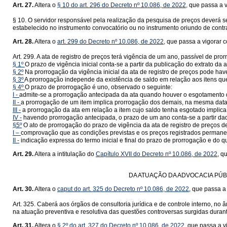
Art. 27.
Altera o
§ 10 do art. 296 do Decreto nº 10.086, de 2022,
que passa a v
§ 10. O servidor responsável pela realização da pesquisa de preços deverá s
estabelecido no instrumento convocatório ou no instrumento oriundo de contra
Art. 28.
Altera o
art. 299 do Decreto nº 10.086, de 2022,
que passa a vigorar c
Art. 299. A ata de registro de preços terá vigência de um ano, passível de pro
§ 1º
O prazo de vigência inicial conta-se a partir da publicação do extrato da
§ 2º
Na prorrogação da vigência inicial da ata de registro de preços pode haver
§ 3º
A prorrogação independe da existência de saldo em relação aos itens q
§ 4º
O prazo de prorrogação é uno, observado o seguinte:
I -
admite-se a prorrogação antecipada da ata quando houver o esgotamento d
II -
a prorrogação de um item implica prorrogação dos demais, na mesma data
III -
a prorrogação da ata em relação a item cujo saldo tenha esgotado implic
IV -
havendo prorrogação antecipada, o prazo de um ano conta-se a partir daqu
§5º
O ato de prorrogação do prazo de vigência da ata de registro de preços 
I –
comprovação que as condições previstas e os preços registrados perman
II -
indicação expressa do termo inicial e final do prazo de prorrogação e do qu
Art. 29.
Altera a intitulação do
Capítulo XVII do Decreto nº 10.086, de 2022
, q
DA ATUAÇÃO DA ADVOCACIA PÚ
Art. 30.
Altera o
caput do art. 325 do Decreto nº 10.086, de 2022
, que passa a
Art. 325. Caberá aos órgãos de consultoria jurídica e de controle interno, 
na atuação preventiva e resolutiva das questões controversas surgidas duran
Art. 31.
Altera o
§ 2º do art. 327 do Decreto nº 10.086, de 2022,
que passa a vi