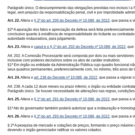
Parágrafo único. O descumprimento das obrigações previstas nos incisos I a 
legal, sem prejuízo da responsabilização penal, civil e por improbidade admini
Art. 22.
Altera o
§ 2º do art. 200 do Decreto nº 10.086, de 2022,
que passa a vi
§2º A apuração dos fatos e apreciação da defesa será feita preferencialmen
conclusivo quanto à existência de responsabilidade do licitante ou contratado
autoridade instauradora, para julgamento.
Art. 23.
Altera o
caput e o § 1º do art. 202 do Decreto nº 10.086, de 2022,
que 
Art. 202. A Comissão Processante será composta por dois ou mais servidores e
inclusive com poderes decisórios sobre os atos de caráter instrutório.
§1º Em órgão ou entidade da Administração Pública cujo quadro funcional não
seus quadros permanentes, preferencialmente com, no mínimo, três anos de 
Art. 24.
Altera o
art. 238 do Decreto nº 10.086, de 2022,
que passa a vigorar c
Art. 238. A cada 12 doze meses ou prazo inferior, o órgão ou entidade contra
Parágrafo único. Se houver necessidade de alterações nas regras, condições
Art. 25.
Altera o
§ 1º do art. 291 do Decreto nº 10.086, de 2022
, que passa a v
§1º Ato do governador também poderá autorizar que a instauração e homologaç
Art. 26.
Altera o
§ 2º do art. 293 do Decreto nº 10.086, de 2022,
que passa a vi
§ 2º A pesquisa de mercado e cotações de preços, formando o preço máximo 
devendo o órgão gerenciador ratificar os valores cotados.