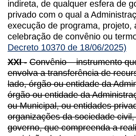
indireta, de qualquer esfera de g
privado com o qual a Administra
execução de programa, projeto, 
celebração de convênio ou term
Decreto 10370 de 18/06/2025)
XXI -
Convênio – instrumento qu
envolva a transferência de recu
lado, órgão ou entidade da Admin
órgão ou entidade da Administraçã
ou Municipal, ou entidades priv
organizações da sociedade civil
governo, que compreenda a realiz