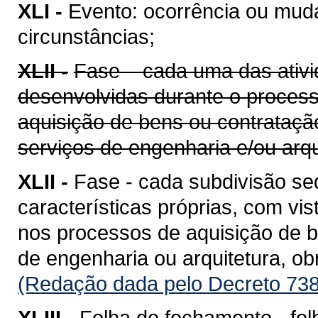
XLI -
Evento: ocorrência ou mud
circunstâncias;
XLII -
Fase – cada uma das ativi
desenvolvidas durante o proces
aquisição de bens ou contrataçã
serviços de engenharia e/ou arqu
XLII -
Fase - cada subdivisão se
características próprias, com vis
nos processos de aquisição de b
de engenharia ou arquitetura, o
(Redação dada pelo Decreto 738
XLIII -
Folha de fechamento - fol