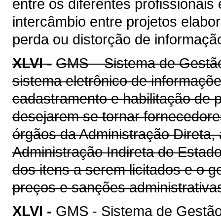
entre os diferentes profissionais
intercâmbio entre projetos elab
perda ou distorção de informaçã
XLVI -
GMS – Sistema de Gestão 
sistema eletrônico de informaçõe
cadastramento e habilitação de p
desejarem se tornar fornecedore
órgãos da Administração Direta, 
Administração Indireta do Estad
dos itens a serem licitados e o 
preços e sanções administrativa
XLVI -
GMS - Sistema de Gestão 