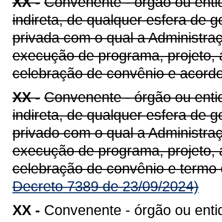
XX -
Convenente - órgão ou entid
indireta, de qualquer esfera de g
privada com o qual a Administra
execução de programa, projeto, 
celebração de convênio e acord
XX -
Convenente - órgão ou entid
indireta, de qualquer esfera de g
privado com o qual a Administra
execução de programa, projeto, 
celebração de convênio e termo
Decreto 7389 de 23/09/2024)
XX -
Convenente - órgão ou enti