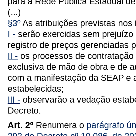
para a Rede Pública Estadual de
(...)
§3º
As atribuições previstas nos i
I -
serão exercidas sem prejuízo 
registro de preços gerenciadas 
II -
os processos de contratação 
exclusiva de mão de obra e de aq
com a manifestação da SEAP e a
estabelecidas;
III -
observarão a vedação estabel
Decreto.
Art. 2º
Renumera o
parágrafo ún
292 do Decreto nº 10.086, de 20