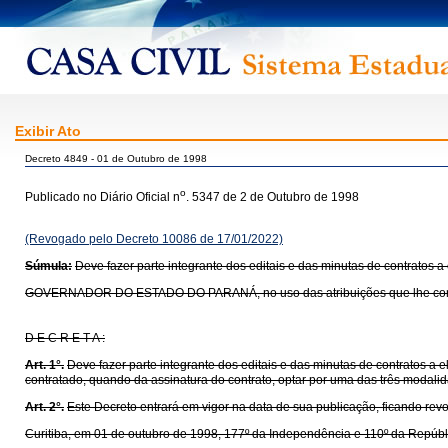
Exibir Ato
Decreto 4849 - 01 de Outubro de 1998
o
Publicado no Diário Oficial n
. 5347 de 2 de Outubro de 1998
(Revogado pelo Decreto 10086 de 17/01/2022)
Súmula:
Deve fazer parte integrante dos editais e das minutas de contratos a
GOVERNADOR DO ESTADO DO PARANÁ, no uso das atribuições que lhe confere o a
D E C R E T A :
Art. 1°.
Deve fazer parte integrante dos editais e das minutas de contratos a 
contratado, quando da assinatura do contrato, optar por uma das três modalida
Art. 2°.
Este Decreto entrará em vigor na data de sua publicação, ficando rev
Curitiba, em 01 de outubro de 1998, 177º da Independência e 110º da Repúbl