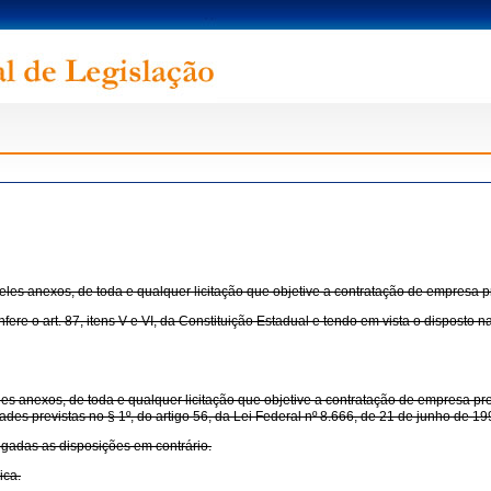
 eles anexos, de toda e qualquer licitação que objetive a contratação de empresa p
rt. 87, itens V e VI, da Constituição Estadual e tendo em vista o disposto na 
eles anexos, de toda e qualquer licitação que objetive a contratação de empresa p
des previstas no § 1º, do artigo 56, da Lei Federal nº 8.666, de 21 de junho de 19
ogadas as disposições em contrário.
ica.