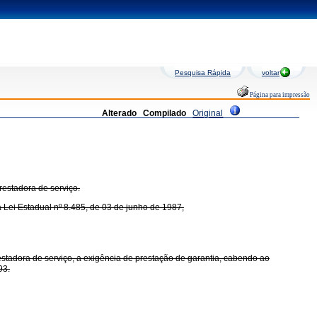
Pesquisa Rápida
voltar
Página para impressão
Alterado
Compilado
Original
restadora de serviço.
Lei Estadual nº 8.485, de 03 de junho de 1987,
restadora de serviço, a exigência de prestação de garantia, cabendo ao
93.