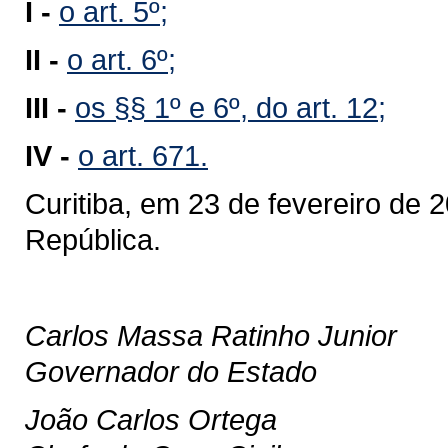
I -
o art. 5º;
II -
o art. 6º;
III -
os §§ 1º e 6º, do art. 12;
IV -
o art. 671.
Curitiba, em 23 de fevereiro de 
República.
Carlos Massa Ratinho Junior
Governador do Estado
João Carlos Ortega