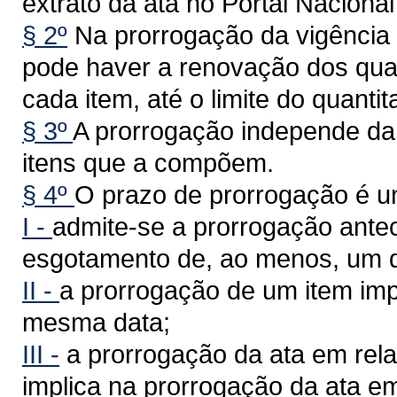
extrato da ata no Portal Naciona
§ 2º
Na prorrogação da vigência i
pode haver a renovação dos quan
cada item, até o limite do quantita
§ 3º
A prorrogação independe da 
itens que a compõem.
§ 4º
O prazo de prorrogação é u
I -
admite-se a prorrogação ante
esgotamento de, ao menos, um d
II -
a prorrogação de um item imp
mesma data;
III -
a prorrogação da ata em rela
implica na prorrogação da ata e