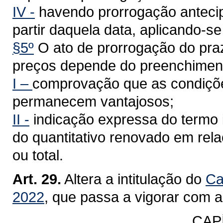
IV -
havendo prorrogação antecip
partir daquela data, aplicando-se
§5º
O ato de prorrogação do praz
preços depende do preenchimento
I –
comprovação que as condições
permanecem vantajosos;
II -
indicação expressa do termo in
do quantitativo renovado em rela
ou total.
Art. 29.
Altera a intitulação do
Ca
2022
, que passa a vigorar com a
CAP