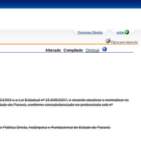
Pesquisa Rápida
voltar
Página para impressão
Alterado
Compilado
Original
993 e a Lei Estadual nº 15.608/2007, e visando atualizar e normatizar os
stado do Paraná, conforme consubstanciado no protocolado sob nº
 Pública Direta, Autárquica e Fundacional do Estado do Paraná.