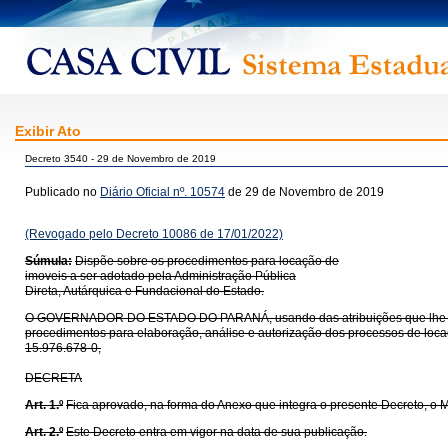
Exibir Ato
Decreto 3540 - 29 de Novembro de 2019
Publicado no
Diário Oficial nº. 10574
de 29 de Novembro de 2019
(Revogado pelo Decreto 10086 de 17/01/2022)
Súmula:
Dispõe sobre os procedimentos para locação de
imoveis a ser adotado pela Administração Pública
Direta, Autárquica e Fundacional do Estado.
O GOVERNADOR DO ESTADO DO PARANÁ, usando das atribuições que lhe confere o
procedimentos para elaboração, análise e autorização dos processos de loca
15.976.678-0,
DECRETA
Art. 1.º
Fica aprovado, na forma do Anexo que integra o presente Decreto, o 
Art. 2.º
Este Decreto entra em vigor na data de sua publicação.