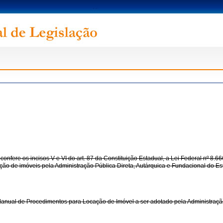
s incisos V e VI do art. 87 da Constituição Estadual, a Lei Federal nº 8.666/1
ção de imóveis pela Administração Pública Direta, Autárquica e Fundacional do E
Manual de Procedimentos para Locação de Imóvel a ser adotado pela Administração