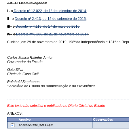
Art. 3.º
Ficam revogados:
I -
o
Decreto nº 12.022, de 1º de setembro de 2014;
II -
o
Decreto nº 2.413, de 15 de setembro de 2015;
III -
o
Decreto nº 4.119, de 17 de maio de 2016;
IV -
o
Decreto nº 8.286, de 21 de novembro de 2017
.
Curitiba, em 29 de novembro de 2019, 198º da Independência e 131º da Repú
Carlos Massa Ratinho Junior
Governador do Estado
Guto Silva
Chefe da Casa Civil
Reinhold Stephanes
Secretário de Estado da Administração e da Previdência
Este texto não substitui o publicado no Diário Oficial do Estado
ANEXOS:
Arquivo
Observações
anexo229590_52641.pdf