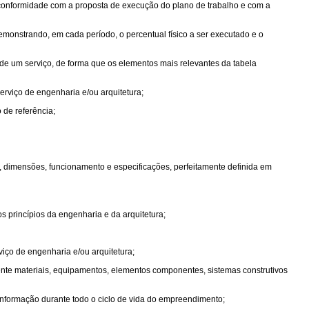
conformidade com a proposta de execução do plano de trabalho e com a
monstrando, em cada período, o percentual físico a ser executado e o
e um serviço, de forma que os elementos mais relevantes da tabela
serviço de engenharia e/ou arquitetura;
o de referência;
 dimensões, funcionamento e especificações, perfeitamente definida em
s princípios da engenharia e da arquitetura;
viço de engenharia e/ou arquitetura;
mente materiais, equipamentos, elementos componentes, sistemas construtivos
 informação durante todo o ciclo de vida do empreendimento;