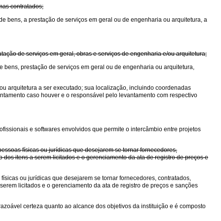
mas contratados;
de bens, a prestação de serviços em geral ou de engenharia ou arquitetura, a
ação de serviços em geral, obras e serviços de engenharia e/ou arquitetura;
de bens, prestação de serviços em geral ou de engenharia ou arquitetura,
ou arquitetura a ser executado; sua localização, incluindo coordenadas
evantamento caso houver e o responsável pelo levantamento com respectivo
ofissionais e softwares envolvidos que permite o intercâmbio entre projetos
essoas físicas ou jurídicas que desejarem se tornar fornecedores,
 dos itens a serem licitados e o gerenciamento da ata de registro de preços e
ísicas ou jurídicas que desejarem se tornar fornecedores, contratados,
serem licitados e o gerenciamento da ata de registro de preços e sanções
ar razoável certeza quanto ao alcance dos objetivos da instituição e é composto