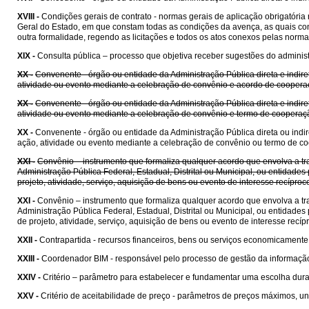
XVIII -
Condições gerais de contrato - normas gerais de aplicação obrigatóri
Geral do Estado, em que constam todas as condições da avença, as quais cons
outra formalidade, regendo as licitações e todos os atos conexos pelas norma
XIX -
Consulta pública – processo que objetiva receber sugestões do administr
XX -
Convenente - órgão ou entidade da Administração Pública direta e indire
atividade ou evento mediante a celebração de convênio e acordo de coopera
XX -
Convenente - órgão ou entidade da Administração Pública direta e indire
atividade ou evento mediante a celebração de convênio e termo de cooperaç
XX -
Convenente - órgão ou entidade da Administração Pública direta ou indir
ação, atividade ou evento mediante a celebração de convênio ou termo de c
XXI -
Convênio – instrumento que formaliza qualquer acordo que envolva a tra
Administração Pública Federal, Estadual, Distrital ou Municipal, ou entida
projeto, atividade, serviço, aquisição de bens ou evento de interesse recípr
XXI -
Convênio – instrumento que formaliza qualquer acordo que envolva a tra
Administração Pública Federal, Estadual, Distrital ou Municipal, ou entida
de projeto, atividade, serviço, aquisição de bens ou evento de interesse rec
XXII -
Contrapartida - recursos financeiros, bens ou serviços economicament
XXIII -
Coordenador BIM - responsável pelo processo de gestão da informaçã
XXIV -
Critério – parâmetro para estabelecer e fundamentar uma escolha dura
XXV -
Critério de aceitabilidade de preço - parâmetros de preços máximos, uni