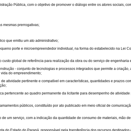
istração Pública, com o objetivo de promover o diálogo entre os atores sociais, 
 as mesmas prerrogativas;
ico que emitiu um ato administrativo;
pequeno porte e microempreendedor individual, na forma do estabelecido na Lei
 o custo global de referência para realização da obra ou do serviço de engenharia e
trução - conjunto de tecnologias e processos integrados que permite a criação, a
de vida do empreendimento;
e atividade pertinente e compatível em características, quantidades e prazos com
ação;
ca pertencente ao quadro permanente da licitante para desempenho de atividade p
amamentos públicos, constituído por ato publicado em meio oficial de comunicação
rio de um serviço, com a indicação da quantidade de consumo de materiais, mão d
reta do Estado do Paraná, responsável pela transferência dos recursos destinados