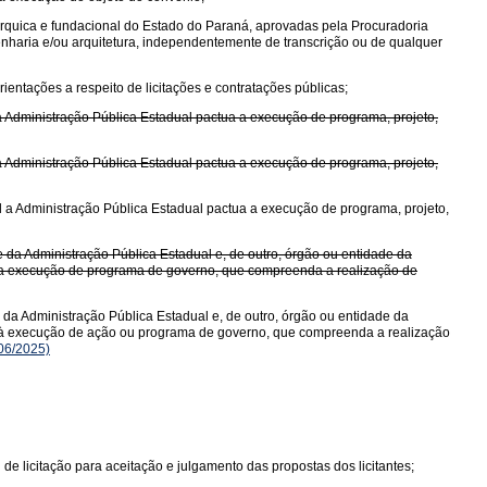
árquica e fundacional do Estado do Paraná, aprovadas pela Procuradoria
enharia e/ou arquitetura, independentemente de transcrição ou de qualquer
ientações a respeito de licitações e contratações públicas;
 a Administração Pública Estadual pactua a execução de programa, projeto,
 a Administração Pública Estadual pactua a execução de programa, projeto,
al a Administração Pública Estadual pactua a execução de programa, projeto,
 da Administração Pública Estadual e, de outro, órgão ou entidade da
do a execução de programa de governo, que compreenda a realização de
da Administração Pública Estadual e, de outro, órgão ou entidade da
ndo à execução de ação ou programa de governo, que compreenda a realização
06/2025)
 de licitação para aceitação e julgamento das propostas dos licitantes;