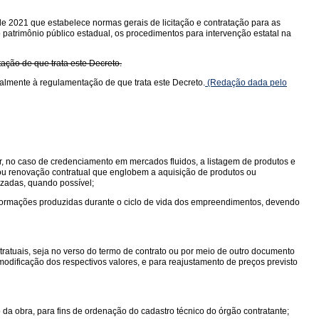
de 2021 que estabelece normas gerais de licitação e contratação para as
o patrimônio público estadual, os procedimentos para intervenção estatal na
tação de que trata este Decreto.
cialmente à regulamentação de que trata este Decreto.
(Redação dada pelo
r, no caso de credenciamento em mercados fluidos, a listagem de produtos e
 ou renovação contratual que englobem a aquisição de produtos ou
lizadas, quando possível;
ormações produzidas durante o ciclo de vida dos empreendimentos, devendo
ratuais, seja no verso do termo de contrato ou por meio de outro documento
modificação dos respectivos valores, e para reajustamento de preços previsto
 da obra, para fins de ordenação do cadastro técnico do órgão contratante;