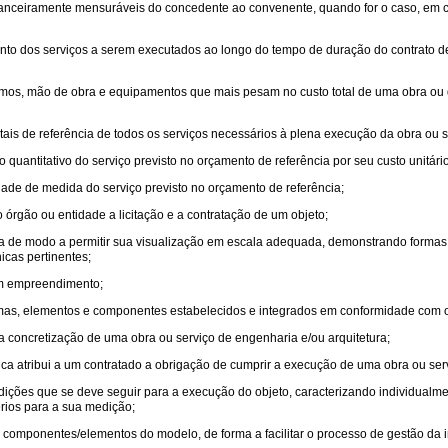
nanceiramente mensuráveis do concedente ao convenente, quando for o caso, em 
ento dos serviços a serem executados ao longo do tempo de duração do contrato de
mos, mão de obra e equipamentos que mais pesam no custo total de uma obra ou d
totais de referência de todos os serviços necessários à plena execução da obra ou 
do quantitativo do serviço previsto no orçamento de referência por seu custo unitári
idade de medida do serviço previsto no orçamento de referência;
o órgão ou entidade a licitação e a contratação de um objeto;
da de modo a permitir sua visualização em escala adequada, demonstrando formas,
icas pertinentes;
 um empreendimento;
stemas, elementos e componentes estabelecidos e integrados em conformidade com o
a concretização de uma obra ou serviço de engenharia e/ou arquitetura;
ica atribui a um contratado a obrigação de cumprir a execução de uma obra ou ser
ondições que se deve seguir para a execução do objeto, caracterizando individual
rios para a sua medição;
s componentes/elementos do modelo, de forma a facilitar o processo de gestão da