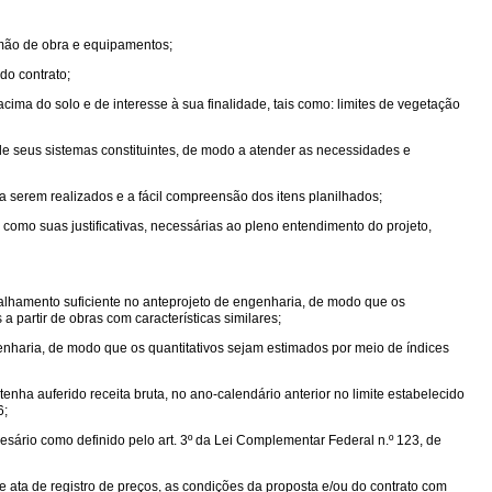
 mão de obra e equipamentos;
do contrato;
cima do solo e de interesse à sua finalidade, tais como: limites de vegetação
de seus sistemas constituintes, de modo a atender as necessidades e
 serem realizados e a fácil compreensão dos itens planilhados;
 como suas justificativas, necessárias ao pleno entendimento do projeto,
alhamento suficiente no anteprojeto de engenharia, de modo que os
partir de obras com características similares;
nharia, de modo que os quantitativos sejam estimados por meio de índices
tenha auferido receita bruta, no ano-calendário anterior no limite estabelecido
6;
ário como definido pelo art. 3º da Lei Complementar Federal n.º 123, de
e ata de registro de preços, as condições da proposta e/ou do contrato com