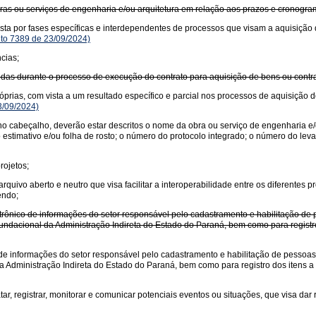
ras ou serviços de engenharia e/ou arquitetura em relação aos prazos e cronogra
sta por fases específicas e interdependentes de processos que visam a aquisição 
to 7389 de 23/09/2024)
cias;
das durante o processo de execução do contrato para aquisição de bens ou contrat
óprias, com vista a um resultado específico e parcial nos processos de aquisição 
3/09/2024)
no cabeçalho, deverão estar descritos o nome da obra ou serviço de engenharia e/
 estimativo e/ou folha de rosto; o número do protocolo integrado; o número do l
rojetos;
ivo aberto e neutro que visa facilitar a interoperabilidade entre os diferentes pr
endo;
rônico de informações do setor responsável pelo cadastramento e habilitação de p
undacional da Administração Indireta do Estado do Paraná, bem como para registro
de informações do setor responsável pelo cadastramento e habilitação de pessoas f
a Administração Indireta do Estado do Paraná, bem como para registro dos itens a 
ratar, registrar, monitorar e comunicar potenciais eventos ou situações, que visa d