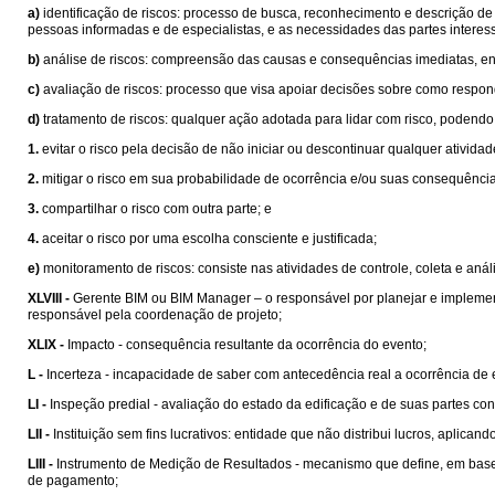
a)
identificação de riscos: processo de busca, reconhecimento e descrição de 
pessoas informadas e de especialistas, e as necessidades das partes interes
b)
análise de riscos: compreensão das causas e consequências imediatas, envo
c)
avaliação de riscos: processo que visa apoiar decisões sobre como responde
d)
tratamento de riscos: qualquer ação adotada para lidar com risco, podendo 
1.
evitar o risco pela decisão de não iniciar ou descontinuar qualquer atividad
2.
mitigar o risco em sua probabilidade de ocorrência e/ou suas consequência
3.
compartilhar o risco com outra parte; e
4.
aceitar o risco por uma escolha consciente e justificada;
e)
monitoramento de riscos: consiste nas atividades de controle, coleta e aná
XLVIII -
Gerente BIM ou BIM Manager – o responsável por planejar e implement
responsável pela coordenação de projeto;
XLIX -
Impacto - consequência resultante da ocorrência do evento;
L -
Incerteza - incapacidade de saber com antecedência real a ocorrência de e
LI -
Inspeção predial - avaliação do estado da edificação e de suas partes con
LII -
Instituição sem fins lucrativos: entidade que não distribui lucros, aplic
LIII -
Instrumento de Medição de Resultados - mecanismo que define, em bases
de pagamento;