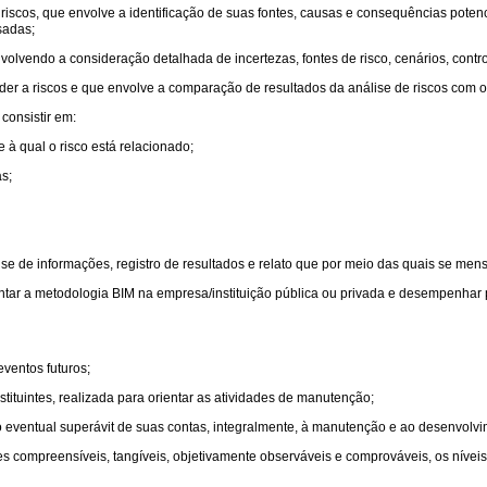
riscos, que envolve a identificação de suas fontes, causas e consequências potenc
sadas;
lvendo a consideração detalhada de incertezas, fontes de risco, cenários, control
r a riscos e que envolve a comparação de resultados da análise de riscos com o ap
consistir em:
e à qual o risco está relacionado;
s;
lise de informações, registro de resultados e relato que por meio das quais se men
ar a metodologia BIM na empresa/instituição pública ou privada e desempenhar pa
ventos futuros;
stituintes, realizada para orientar as atividades de manutenção;
ando eventual superávit de suas contas, integralmente, à manutenção e ao desenvolvi
 compreensíveis, tangíveis, objetivamente observáveis e comprováveis, os nívei