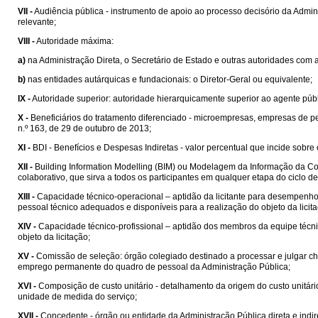
VII -
Audiência pública - instrumento de apoio ao processo decisório da Admin
relevante;
VIII -
Autoridade máxima:
a)
na Administração Direta, o Secretário de Estado e outras autoridades com
b)
nas entidades autárquicas e fundacionais: o Diretor-Geral ou equivalente;
IX -
Autoridade superior: autoridade hierarquicamente superior ao agente públ
X -
Beneficiários do tratamento diferenciado - microempresas, empresas de 
n.º 163, de 29 de outubro de 2013;
XI -
BDI - Benefícios e Despesas Indiretas - valor percentual que incide sobre
XII -
Building Information Modelling (BIM) ou Modelagem da Informação da Cons
colaborativo, que sirva a todos os participantes em qualquer etapa do ciclo 
XIII -
Capacidade técnico-operacional – aptidão da licitante para desempenho d
pessoal técnico adequados e disponíveis para a realização do objeto da licit
XIV -
Capacidade técnico-profissional – aptidão dos membros da equipe técni
objeto da licitação;
XV -
Comissão de seleção: órgão colegiado destinado a processar e julgar ch
emprego permanente do quadro de pessoal da Administração Pública;
XVI -
Composição de custo unitário - detalhamento da origem do custo unitá
unidade de medida do serviço;
XVII -
Concedente - órgão ou entidade da Administração Pública direta e indi