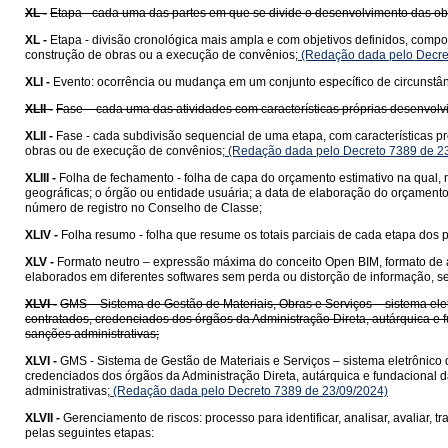
XL -
Etapa - cada uma das partes em que se divide o desenvolvimento das ob
XL -
Etapa - divisão cronológica mais ampla e com objetivos definidos, compo
construção de obras ou a execução de convênios;
(Redação dada pelo Decre
XLI -
Evento: ocorrência ou mudança em um conjunto específico de circunstân
XLII -
Fase – cada uma das atividades com características próprias desenvolvi
XLII -
Fase - cada subdivisão sequencial de uma etapa, com características pr
obras ou de execução de convênios;
(Redação dada pelo Decreto 7389 de 2
XLIII -
Folha de fechamento - folha de capa do orçamento estimativo na qual, 
geográficas; o órgão ou entidade usuária; a data de elaboração do orçamento
número de registro no Conselho de Classe;
XLIV -
Folha resumo - folha que resume os totais parciais de cada etapa dos p
XLV -
Formato neutro – expressão máxima do conceito Open BIM, formato de arqu
elaborados em diferentes softwares sem perda ou distorção de informação, s
XLVI -
GMS – Sistema de Gestão de Materiais, Obras e Serviços – sistema elet
contratados, credenciados dos órgãos da Administração Direta, autárquica e f
sanções administrativas;
XLVI -
GMS - Sistema de Gestão de Materiais e Serviços – sistema eletrônico 
credenciados dos órgãos da Administração Direta, autárquica e fundacional d
administrativas;
(Redação dada pelo Decreto 7389 de 23/09/2024)
XLVII -
Gerenciamento de riscos: processo para identificar, analisar, avaliar, t
pelas seguintes etapas: