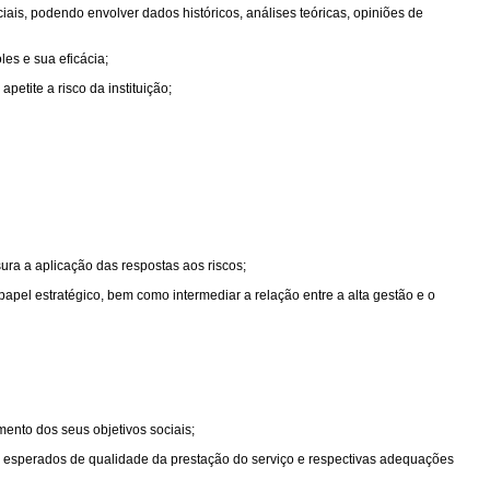
iais, podendo envolver dados históricos, análises teóricas, opiniões de
es e sua eficácia;
etite a risco da instituição;
sura a aplicação das respostas aos riscos;
pel estratégico, bem como intermediar a relação entre a alta gestão e o
mento dos seus objetivos sociais;
s esperados de qualidade da prestação do serviço e respectivas adequações