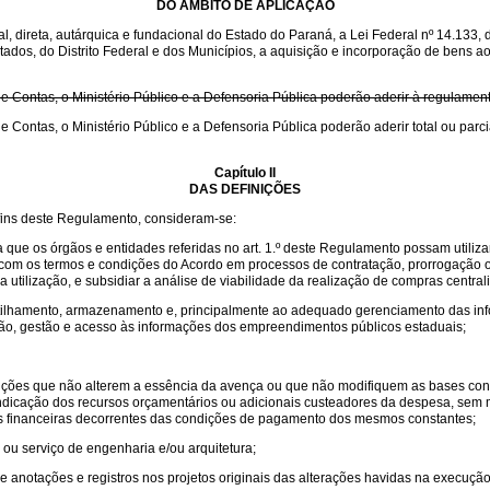
DO ÂMBITO DE APLICAÇÃO
, direta, autárquica e fundacional do Estado do Paraná, a Lei Federal nº 14.133, 
tados, do Distrito Federal e dos Municípios, a aquisição e incorporação de bens a
de Contas, o Ministério Público e a Defensoria Pública poderão aderir à regulamen
de Contas, o Ministério Público e a Defensoria Pública poderão aderir total ou par
Capítulo II
DAS DEFINIÇÕES
s fins deste Regulamento, consideram-se:
que os órgãos e entidades referidas no art. 1.º deste Regulamento possam utiliza
e com os termos e condições do Acordo em processos de contratação, prorrogação
a utilização, e subsidiar a análise de viabilidade da realização de compras centra
tilhamento, armazenamento e, principalmente ao adequado gerenciamento das inf
ução, gestão e acesso às informações dos empreendimentos públicos estaduais;
ondições que não alterem a essência da avença ou que não modifiquem as bases cont
a indicação dos recursos orçamentários ou adicionais custeadores da despesa, sem 
s financeiras decorrentes das condições de pagamento dos mesmos constantes;
 ou serviço de engenharia e/ou arquitetura;
de anotações e registros nos projetos originais das alterações havidas na execução