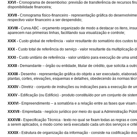
XXVI -
Cronograma de desembolso: previsão de transferência de recursos fi
disponibilidade financeira;
XXVII -
Cronograma físico-financeiro - representação gráfica do desenvolvim
respectivo valor financeiro a ser despendido;
XXVIII -
Curva ABC - orçamento organizado de modo a destacar os itens, insu
aparecem nas primeiras linhas, facilitando sua visualização e controle;
XXIX -
Custo global de referência - valor resultante do somatório dos custos 
XXX -
Custo total de referência do serviço - valor resultante da multiplicação 
XXXI -
Custo unitário de referência - valor unitário para execução de uma un
XXXII -
Demandante – órgão ou entidade, titular de crédito, que solicita a outr
XXXIII -
Desenho - representação gráfica do objeto a ser executado, elabora
plantas, cortes, elevações, esquemas e detalhes, obedecendo às normas técn
XXXIV -
Diretriz - conjunto de instruções ou indicações para a execução de
XXXV -
Edificação (ou Edifício) - produto constituído por um conjunto de si
XXXVI -
Empreendimento – a somatória e a relação entre as fases que visam 
XXXVII -
Empreitada - negócio jurídico por meio do qual a Administração Públ
XXXVIII -
Especificação Técnica - texto no qual se fixam todas as regras e c
a serem aplicados, o modo como será executado cada um dos serviços e crité
XXXIX -
Estrutura de organização da informação - consiste na codificação do