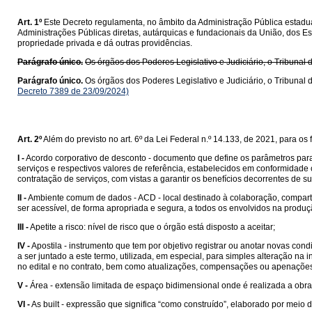
Art. 1º
Este Decreto regulamenta, no âmbito da Administração Pública estadual
Administrações Públicas diretas, autárquicas e fundacionais da União, dos Es
propriedade privada e dá outras providências.
Parágrafo único.
Os órgãos dos Poderes Legislativo e Judiciário, o Tribunal 
Parágrafo único.
Os órgãos dos Poderes Legislativo e Judiciário, o Tribunal 
Decreto 7389 de 23/09/2024)
Art. 2º
Além do previsto no art. 6º da Lei Federal n.º 14.133, de 2021, para o
I -
Acordo corporativo de desconto - documento que define os parâmetros para 
serviços e respectivos valores de referência, estabelecidos em conformidad
contratação de serviços, com vistas a garantir os benefícios decorrentes de su
II -
Ambiente comum de dados - ACD - local destinado à colaboração, compar
ser acessível, de forma apropriada e segura, a todos os envolvidos na prod
III -
Apetite a risco: nível de risco que o órgão está disposto a aceitar;
IV -
Apostila - instrumento que tem por objetivo registrar ou anotar novas c
a ser juntado a este termo, utilizada, em especial, para simples alteração n
no edital e no contrato, bem como atualizações, compensações ou apenaçõe
V -
Área - extensão limitada de espaço bidimensional onde é realizada a obra
VI -
As built - expressão que significa “como construído”, elaborado por meio 