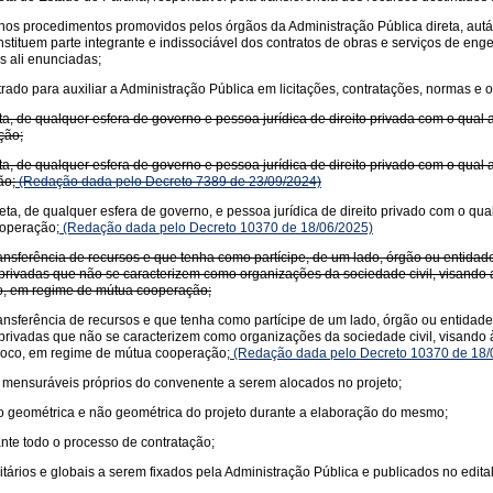
a nos procedimentos promovidos pelos órgãos da Administração Pública direta, aut
tituem parte integrante e indissociável dos contratos de obras e serviços de eng
s ali enunciadas;
ado para auxiliar a Administração Pública em licitações, contratações, normas e or
ta, de qualquer esfera de governo e pessoa jurídica de direito privada com o qual
ção;
ta, de qualquer esfera de governo e pessoa jurídica de direito privado com o qual
ão;
(Redação dada pelo Decreto 7389 de 23/09/2024)
eta, de qualquer esfera de governo, e pessoa jurídica de direito privado com o qu
ooperação;
(Redação dada pelo Decreto 10370 de 18/06/2025)
nsferência de recursos e que tenha como partícipe, de um lado, órgão ou entidade
des privadas que não se caracterizem como organizações da sociedade civil, visan
oco, em regime de mútua cooperação;
nsferência de recursos e que tenha como partícipe de um lado, órgão ou entidade 
des privadas que não se caracterizem como organizações da sociedade civil, visa
íproco, em regime de mútua cooperação;
(Redação dada pelo Decreto 10370 de 18/
e mensuráveis próprios do convenente a serem alocados no projeto;
o geométrica e não geométrica do projeto durante a elaboração do mesmo;
nte todo o processo de contratação;
tários e globais a serem fixados pela Administração Pública e publicados no edital