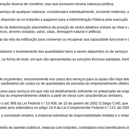
inação diversa de convênio, mas que possuem mesma natureza jurídica;
serviço de qualquer natureza, considerados individualmente, incluindo materiais,
 dispondo-se os licitantes a pagarem para a Administração Pública pela execução 
o da determinação planimétrica da posição de certos detalhes visíveis ao nível e a
cos, árvores isoladas, valos, valas, drenagem natural e artificial;
go da vida da edificação para conservar ou recuperar sua capacidade funcional e 
sidiarem o levantamento das quantidades bens a serem adquiridos ou de serviços a
ar, na forma de texto, em que são apresentadas as soluções técnicas adotadas, bem
de orçamentos, exclusivamente nos casos dos serviços para os quais não haja det
e parâmetros de custos ou de quantidades de parcelas do empreendimento obtidos a 
sivo para serviços em que não há detalhamento suficiente no anteprojeto de enge
as do empreendimento obtidos a partir de obras com características similares;
o art. 966 da Lei Federal n.º 10.406, de 10 de janeiro de 2002 (Código Civil), que 
ptar pela sistemática no artigo 18-A da Lei Complementar Federal n.º 123, de 200
 sociedade simples, a empresa individual de responsabilidade limitada e o empres
dio de agentes públicos, negocia com licitantes, contratados e/ou beneficiários d