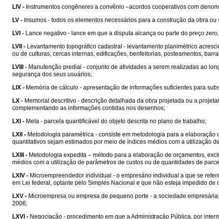
LIV -
Instrumentos congêneres a convênio –acordos cooperativos com denom
LV -
Insumos - todos os elementos necessários para a construção da obra ou 
LVI -
Lance negativo - lance em que a disputa alcança ou parte do preço zero,
LVII -
Levantamento topográfico cadastral - levantamento planimétrico acrescid
ou de culturas, cercas internas, edificações, benfeitorias, posteamentos, barran
LVIII -
Manutenção predial - conjunto de atividades a serem realizadas ao lon
segurança dos seus usuários;
LIX -
Memória de cálculo - apresentação de informações suficientes para sub
LX -
Memorial descritivo - descrição detalhada da obra projetada ou a projet
complementando as informações contidas nos desenhos;
LXI -
Meta - parcela quantificável do objeto descrita no plano de trabalho;
LXII -
Metodologia paramétrica - consiste em metodologia para a elaboração 
quantitativos sejam estimados por meio de índices médios com a utilização d
LXIII -
Metodologia expedita – método para a elaboração de orçamentos, exclu
médios com a utilização de parâmetros de custos ou de quantidades de parcel
LXIV -
Microempreendedor individual - o empresário individual a que se refere 
em Lei federal, optante pelo Simples Nacional e que não esteja impedido de o
LXV -
Microempresa ou empresa de pequeno porte - a sociedade empresária, a
2006;
LXVI -
Negociação - procedimento em que a Administração Pública, por intermé