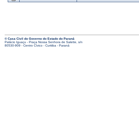
© Casa Civil do Governo do Estado do Paraná
Palácio Iguaçu - Praça Nossa Senhora de Salette, s/n
80530-909 - Centro Cívico - Curitiba - Paraná