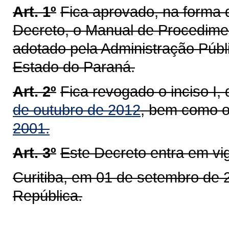
Art. 1º
Fica aprovado, na forma 
Decreto, o Manual de Procedime
adotado pela Administração Públi
Estado do Paraná.
Art. 2º
Fica revogado o inciso I, 
de outubro de 2012
, bem como 
2001.
Art. 3º
Este Decreto entra em vi
Curitiba, em 01 de setembro de 
República.