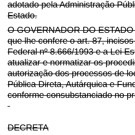
adotado pela Administração Públi
Estado.
O GOVERNADOR DO ESTADO DO 
que lhe confere o art. 87, incisos
Federal nº 8.666/1993 e a Lei Es
atualizar e normatizar os proced
autorização dos processos de lo
Pública Direta, Autárquica e Fu
conforme consubstanciado no pr
DECRETA