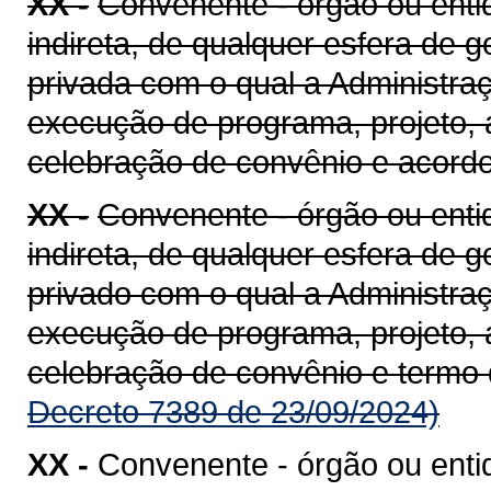
XX -
Convenente - órgão ou entid
indireta, de qualquer esfera de g
privada com o qual a Administra
execução de programa, projeto, 
celebração de convênio e acord
XX -
Convenente - órgão ou entid
indireta, de qualquer esfera de g
privado com o qual a Administra
execução de programa, projeto, 
celebração de convênio e termo
Decreto 7389 de 23/09/2024)
XX -
Convenente - órgão ou enti