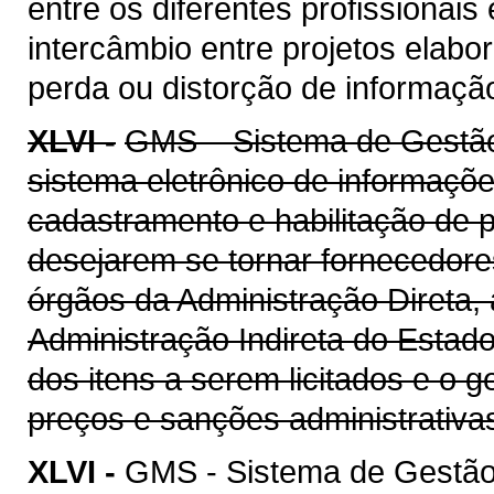
entre os diferentes profissionais
intercâmbio entre projetos elab
perda ou distorção de informaçã
XLVI -
GMS – Sistema de Gestão 
sistema eletrônico de informaçõe
cadastramento e habilitação de p
desejarem se tornar fornecedore
órgãos da Administração Direta, 
Administração Indireta do Estad
dos itens a serem licitados e o 
preços e sanções administrativa
XLVI -
GMS - Sistema de Gestão 