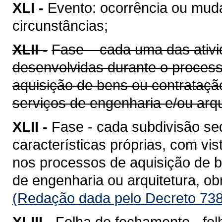
XLI -
Evento: ocorrência ou mud
circunstâncias;
XLII -
Fase – cada uma das ativi
desenvolvidas durante o proces
aquisição de bens ou contrataçã
serviços de engenharia e/ou arqu
XLII -
Fase - cada subdivisão se
características próprias, com vis
nos processos de aquisição de b
de engenharia ou arquitetura, o
(Redação dada pelo Decreto 738
XLIII -
Folha de fechamento - fol