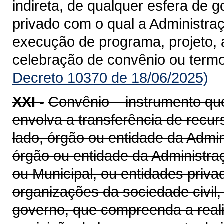
indireta, de qualquer esfera de g
privado com o qual a Administra
execução de programa, projeto, 
celebração de convênio ou term
Decreto 10370 de 18/06/2025)
XXI -
Convênio – instrumento qu
envolva a transferência de recu
lado, órgão ou entidade da Admin
órgão ou entidade da Administraçã
ou Municipal, ou entidades priv
organizações da sociedade civil
governo, que compreenda a realiz