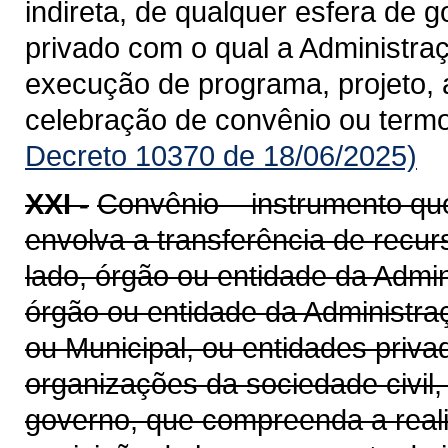
indireta, de qualquer esfera de g
privado com o qual a Administra
execução de programa, projeto, 
celebração de convênio ou term
Decreto 10370 de 18/06/2025)
XXI -
Convênio – instrumento qu
envolva a transferência de recu
lado, órgão ou entidade da Admin
órgão ou entidade da Administraçã
ou Municipal, ou entidades priv
organizações da sociedade civil
governo, que compreenda a realiz