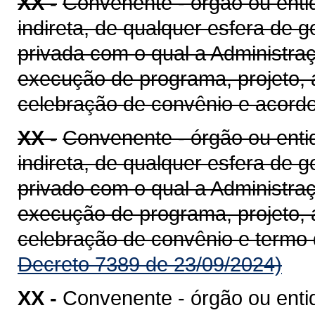
XX -
Convenente - órgão ou entid
indireta, de qualquer esfera de g
privada com o qual a Administra
execução de programa, projeto, 
celebração de convênio e acord
XX -
Convenente - órgão ou entid
indireta, de qualquer esfera de g
privado com o qual a Administra
execução de programa, projeto, 
celebração de convênio e termo
Decreto 7389 de 23/09/2024)
XX -
Convenente - órgão ou enti