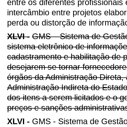
entre os diferentes profissionais
intercâmbio entre projetos elab
perda ou distorção de informaçã
XLVI -
GMS – Sistema de Gestão 
sistema eletrônico de informaçõe
cadastramento e habilitação de p
desejarem se tornar fornecedore
órgãos da Administração Direta, 
Administração Indireta do Estad
dos itens a serem licitados e o 
preços e sanções administrativa
XLVI -
GMS - Sistema de Gestão 