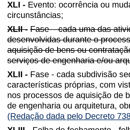
XLI -
Evento: ocorrência ou mud
circunstâncias;
XLII -
Fase – cada uma das ativi
desenvolvidas durante o proces
aquisição de bens ou contrataçã
serviços de engenharia e/ou arqu
XLII -
Fase - cada subdivisão se
características próprias, com vis
nos processos de aquisição de b
de engenharia ou arquitetura, o
(Redação dada pelo Decreto 738
XLIII -
Folha de fechamento - fol