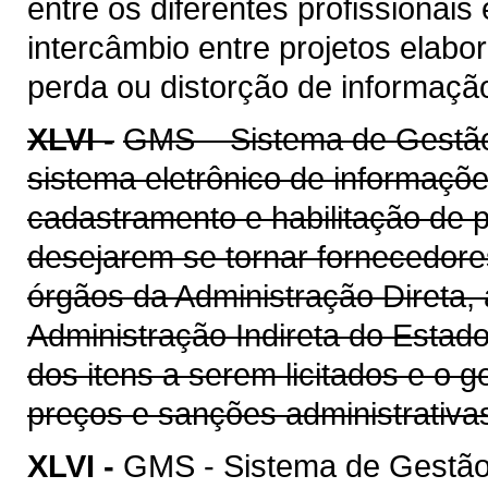
entre os diferentes profissionais
intercâmbio entre projetos elab
perda ou distorção de informaçã
XLVI -
GMS – Sistema de Gestão 
sistema eletrônico de informaçõe
cadastramento e habilitação de p
desejarem se tornar fornecedore
órgãos da Administração Direta, 
Administração Indireta do Estad
dos itens a serem licitados e o 
preços e sanções administrativa
XLVI -
GMS - Sistema de Gestão 