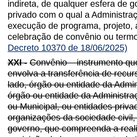
indireta, de qualquer esfera de g
privado com o qual a Administra
execução de programa, projeto, 
celebração de convênio ou term
Decreto 10370 de 18/06/2025)
XXI -
Convênio – instrumento qu
envolva a transferência de recu
lado, órgão ou entidade da Admin
órgão ou entidade da Administraçã
ou Municipal, ou entidades priv
organizações da sociedade civil
governo, que compreenda a realiz