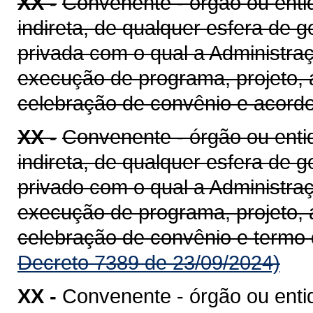
XX -
Convenente - órgão ou entid
indireta, de qualquer esfera de g
privada com o qual a Administra
execução de programa, projeto, 
celebração de convênio e acord
XX -
Convenente - órgão ou entid
indireta, de qualquer esfera de g
privado com o qual a Administra
execução de programa, projeto, 
celebração de convênio e termo
Decreto 7389 de 23/09/2024)
XX -
Convenente - órgão ou enti