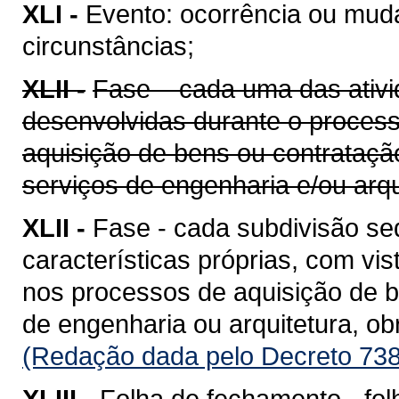
XLI -
Evento: ocorrência ou mud
circunstâncias;
XLII -
Fase – cada uma das ativi
desenvolvidas durante o proces
aquisição de bens ou contrataçã
serviços de engenharia e/ou arqu
XLII -
Fase - cada subdivisão se
características próprias, com vis
nos processos de aquisição de b
de engenharia ou arquitetura, o
(Redação dada pelo Decreto 738
XLIII -
Folha de fechamento - fol