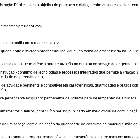
istração Pública, com o objetivo de promover o diálogo entre os atores sociais, 
 as mesmas prerrogativas;
ico que emitiu um ato administrativo;
pequeno porte e microempreendedor individual, na forma do estabelecido na Lei
 o custo global de referência para realização da obra ou do serviço de engenharia e
trução - conjunto de tecnologias e processos integrados que permite a criação, a
de vida do empreendimento;
e atividade pertinente e compatível em características, quantidades e prazos com
ação;
ca pertencente ao quadro permanente da licitante para desempenho de atividade p
amamentos públicos, constituído por ato publicado em meio oficial de comunicação
rio de um serviço, com a indicação da quantidade de consumo de materiais, mão d
reta do Estado do Paraná, responsável pela transferência dos recursos destinados