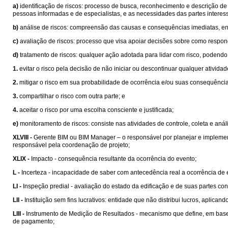
a)
identificação de riscos: processo de busca, reconhecimento e descrição de 
pessoas informadas e de especialistas, e as necessidades das partes interes
b)
análise de riscos: compreensão das causas e consequências imediatas, envo
c)
avaliação de riscos: processo que visa apoiar decisões sobre como responde
d)
tratamento de riscos: qualquer ação adotada para lidar com risco, podendo 
1.
evitar o risco pela decisão de não iniciar ou descontinuar qualquer atividad
2.
mitigar o risco em sua probabilidade de ocorrência e/ou suas consequência
3.
compartilhar o risco com outra parte; e
4.
aceitar o risco por uma escolha consciente e justificada;
e)
monitoramento de riscos: consiste nas atividades de controle, coleta e aná
XLVIII -
Gerente BIM ou BIM Manager – o responsável por planejar e implement
responsável pela coordenação de projeto;
XLIX -
Impacto - consequência resultante da ocorrência do evento;
L -
Incerteza - incapacidade de saber com antecedência real a ocorrência de e
LI -
Inspeção predial - avaliação do estado da edificação e de suas partes con
LII -
Instituição sem fins lucrativos: entidade que não distribui lucros, aplic
LIII -
Instrumento de Medição de Resultados - mecanismo que define, em bases
de pagamento;