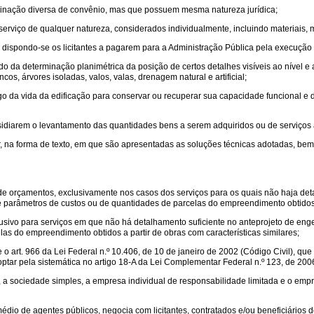
inação diversa de convênio, mas que possuem mesma natureza jurídica;
serviço de qualquer natureza, considerados individualmente, incluindo materiais,
 dispondo-se os licitantes a pagarem para a Administração Pública pela execução 
o da determinação planimétrica da posição de certos detalhes visíveis ao nível e a
cos, árvores isoladas, valos, valas, drenagem natural e artificial;
go da vida da edificação para conservar ou recuperar sua capacidade funcional e 
sidiarem o levantamento das quantidades bens a serem adquiridos ou de serviços a
ar, na forma de texto, em que são apresentadas as soluções técnicas adotadas, bem
de orçamentos, exclusivamente nos casos dos serviços para os quais não haja det
e parâmetros de custos ou de quantidades de parcelas do empreendimento obtidos a 
sivo para serviços em que não há detalhamento suficiente no anteprojeto de enge
as do empreendimento obtidos a partir de obras com características similares;
o art. 966 da Lei Federal n.º 10.406, de 10 de janeiro de 2002 (Código Civil), que 
ptar pela sistemática no artigo 18-A da Lei Complementar Federal n.º 123, de 200
 sociedade simples, a empresa individual de responsabilidade limitada e o empres
dio de agentes públicos, negocia com licitantes, contratados e/ou beneficiários d