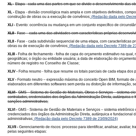
XL -
Etapa - cada uma das partes em que se divide o desenvolvimento das ob
XL -
Etapa - divisão cronológica mais ampla e com objetivos definidos, compo
construção de obras ou a execução de convênios;
(Redação dada pelo Decre
XLI -
Evento: ocorrência ou mudança em um conjunto específico de circunstân
XLII -
Fase – cada uma das atividades com características próprias desenvolvi
XLII -
Fase - cada subdivisão sequencial de uma etapa, com características pr
obras ou de execução de convênios;
(Redação dada pelo Decreto 7389 de 2
XLIII -
Folha de fechamento - folha de capa do orçamento estimativo na qual, 
geográficas; o órgão ou entidade usuária; a data de elaboração do orçamento
número de registro no Conselho de Classe;
XLIV -
Folha resumo - folha que resume os totais parciais de cada etapa dos p
XLV -
Formato neutro – expressão máxima do conceito Open BIM, formato de arqu
elaborados em diferentes softwares sem perda ou distorção de informação, s
XLVI -
GMS – Sistema de Gestão de Materiais, Obras e Serviços – sistema elet
contratados, credenciados dos órgãos da Administração Direta, autárquica e f
sanções administrativas;
XLVI -
GMS - Sistema de Gestão de Materiais e Serviços – sistema eletrônico 
credenciados dos órgãos da Administração Direta, autárquica e fundacional d
administrativas;
(Redação dada pelo Decreto 7389 de 23/09/2024)
XLVII -
Gerenciamento de riscos: processo para identificar, analisar, avaliar, t
pelas seguintes etapas: