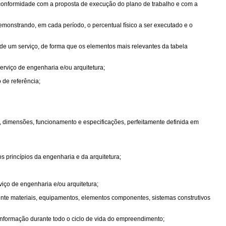
conformidade com a proposta de execução do plano de trabalho e com a
monstrando, em cada período, o percentual físico a ser executado e o
e um serviço, de forma que os elementos mais relevantes da tabela
serviço de engenharia e/ou arquitetura;
o de referência;
 dimensões, funcionamento e especificações, perfeitamente definida em
s princípios da engenharia e da arquitetura;
viço de engenharia e/ou arquitetura;
mente materiais, equipamentos, elementos componentes, sistemas construtivos
 informação durante todo o ciclo de vida do empreendimento;