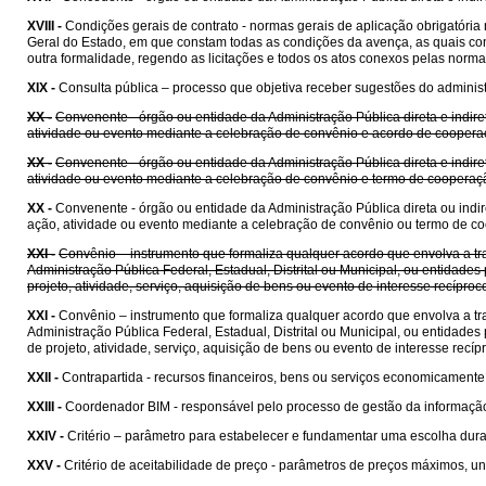
XVIII -
Condições gerais de contrato - normas gerais de aplicação obrigatóri
Geral do Estado, em que constam todas as condições da avença, as quais cons
outra formalidade, regendo as licitações e todos os atos conexos pelas norma
XIX -
Consulta pública – processo que objetiva receber sugestões do administr
XX -
Convenente - órgão ou entidade da Administração Pública direta e indire
atividade ou evento mediante a celebração de convênio e acordo de coopera
XX -
Convenente - órgão ou entidade da Administração Pública direta e indire
atividade ou evento mediante a celebração de convênio e termo de cooperaç
XX -
Convenente - órgão ou entidade da Administração Pública direta ou indir
ação, atividade ou evento mediante a celebração de convênio ou termo de c
XXI -
Convênio – instrumento que formaliza qualquer acordo que envolva a tra
Administração Pública Federal, Estadual, Distrital ou Municipal, ou entida
projeto, atividade, serviço, aquisição de bens ou evento de interesse recípr
XXI -
Convênio – instrumento que formaliza qualquer acordo que envolva a tra
Administração Pública Federal, Estadual, Distrital ou Municipal, ou entida
de projeto, atividade, serviço, aquisição de bens ou evento de interesse rec
XXII -
Contrapartida - recursos financeiros, bens ou serviços economicament
XXIII -
Coordenador BIM - responsável pelo processo de gestão da informaçã
XXIV -
Critério – parâmetro para estabelecer e fundamentar uma escolha dura
XXV -
Critério de aceitabilidade de preço - parâmetros de preços máximos, uni