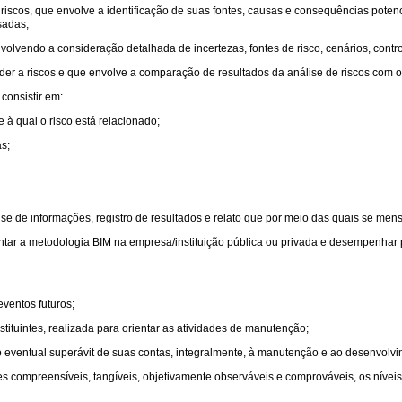
riscos, que envolve a identificação de suas fontes, causas e consequências potenc
sadas;
lvendo a consideração detalhada de incertezas, fontes de risco, cenários, control
r a riscos e que envolve a comparação de resultados da análise de riscos com o ap
consistir em:
e à qual o risco está relacionado;
s;
lise de informações, registro de resultados e relato que por meio das quais se men
ar a metodologia BIM na empresa/instituição pública ou privada e desempenhar pa
ventos futuros;
stituintes, realizada para orientar as atividades de manutenção;
ando eventual superávit de suas contas, integralmente, à manutenção e ao desenvolvi
 compreensíveis, tangíveis, objetivamente observáveis e comprováveis, os nívei