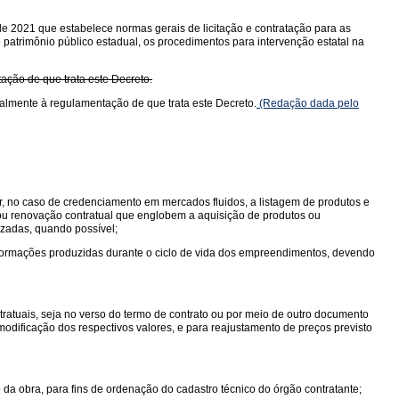
de 2021 que estabelece normas gerais de licitação e contratação para as
o patrimônio público estadual, os procedimentos para intervenção estatal na
tação de que trata este Decreto.
cialmente à regulamentação de que trata este Decreto.
(Redação dada pelo
r, no caso de credenciamento em mercados fluidos, a listagem de produtos e
 ou renovação contratual que englobem a aquisição de produtos ou
lizadas, quando possível;
ormações produzidas durante o ciclo de vida dos empreendimentos, devendo
ratuais, seja no verso do termo de contrato ou por meio de outro documento
modificação dos respectivos valores, e para reajustamento de preços previsto
 da obra, para fins de ordenação do cadastro técnico do órgão contratante;