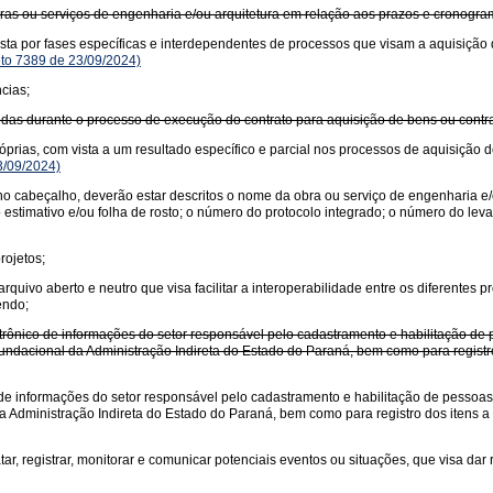
ras ou serviços de engenharia e/ou arquitetura em relação aos prazos e cronogra
sta por fases específicas e interdependentes de processos que visam a aquisição 
to 7389 de 23/09/2024)
cias;
das durante o processo de execução do contrato para aquisição de bens ou contrat
óprias, com vista a um resultado específico e parcial nos processos de aquisição 
3/09/2024)
no cabeçalho, deverão estar descritos o nome da obra ou serviço de engenharia e/
 estimativo e/ou folha de rosto; o número do protocolo integrado; o número do l
rojetos;
ivo aberto e neutro que visa facilitar a interoperabilidade entre os diferentes pr
endo;
rônico de informações do setor responsável pelo cadastramento e habilitação de p
undacional da Administração Indireta do Estado do Paraná, bem como para registro
de informações do setor responsável pelo cadastramento e habilitação de pessoas f
a Administração Indireta do Estado do Paraná, bem como para registro dos itens a 
ratar, registrar, monitorar e comunicar potenciais eventos ou situações, que visa d