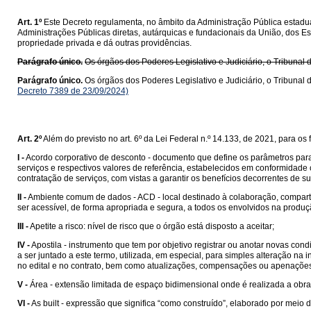
Art. 1º
Este Decreto regulamenta, no âmbito da Administração Pública estadual
Administrações Públicas diretas, autárquicas e fundacionais da União, dos Es
propriedade privada e dá outras providências.
Parágrafo único.
Os órgãos dos Poderes Legislativo e Judiciário, o Tribunal 
Parágrafo único.
Os órgãos dos Poderes Legislativo e Judiciário, o Tribunal 
Decreto 7389 de 23/09/2024)
Art. 2º
Além do previsto no art. 6º da Lei Federal n.º 14.133, de 2021, para o
I -
Acordo corporativo de desconto - documento que define os parâmetros para 
serviços e respectivos valores de referência, estabelecidos em conformidad
contratação de serviços, com vistas a garantir os benefícios decorrentes de su
II -
Ambiente comum de dados - ACD - local destinado à colaboração, compar
ser acessível, de forma apropriada e segura, a todos os envolvidos na prod
III -
Apetite a risco: nível de risco que o órgão está disposto a aceitar;
IV -
Apostila - instrumento que tem por objetivo registrar ou anotar novas c
a ser juntado a este termo, utilizada, em especial, para simples alteração n
no edital e no contrato, bem como atualizações, compensações ou apenaçõe
V -
Área - extensão limitada de espaço bidimensional onde é realizada a obra
VI -
As built - expressão que significa “como construído”, elaborado por meio 