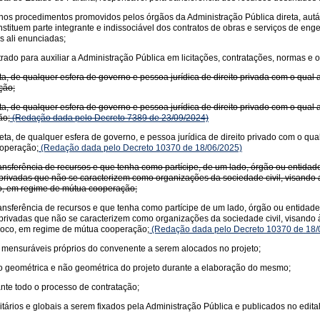
a nos procedimentos promovidos pelos órgãos da Administração Pública direta, aut
tituem parte integrante e indissociável dos contratos de obras e serviços de eng
s ali enunciadas;
ado para auxiliar a Administração Pública em licitações, contratações, normas e or
ta, de qualquer esfera de governo e pessoa jurídica de direito privada com o qual
ção;
ta, de qualquer esfera de governo e pessoa jurídica de direito privado com o qual
ão;
(Redação dada pelo Decreto 7389 de 23/09/2024)
eta, de qualquer esfera de governo, e pessoa jurídica de direito privado com o qu
ooperação;
(Redação dada pelo Decreto 10370 de 18/06/2025)
nsferência de recursos e que tenha como partícipe, de um lado, órgão ou entidade
des privadas que não se caracterizem como organizações da sociedade civil, visan
oco, em regime de mútua cooperação;
nsferência de recursos e que tenha como partícipe de um lado, órgão ou entidade 
des privadas que não se caracterizem como organizações da sociedade civil, visa
íproco, em regime de mútua cooperação;
(Redação dada pelo Decreto 10370 de 18/
e mensuráveis próprios do convenente a serem alocados no projeto;
o geométrica e não geométrica do projeto durante a elaboração do mesmo;
nte todo o processo de contratação;
tários e globais a serem fixados pela Administração Pública e publicados no edital