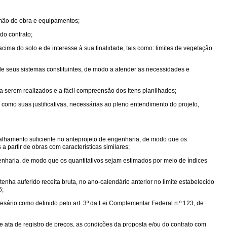
 mão de obra e equipamentos;
do contrato;
cima do solo e de interesse à sua finalidade, tais como: limites de vegetação
de seus sistemas constituintes, de modo a atender as necessidades e
 serem realizados e a fácil compreensão dos itens planilhados;
 como suas justificativas, necessárias ao pleno entendimento do projeto,
alhamento suficiente no anteprojeto de engenharia, de modo que os
partir de obras com características similares;
nharia, de modo que os quantitativos sejam estimados por meio de índices
tenha auferido receita bruta, no ano-calendário anterior no limite estabelecido
6;
ário como definido pelo art. 3º da Lei Complementar Federal n.º 123, de
e ata de registro de preços, as condições da proposta e/ou do contrato com