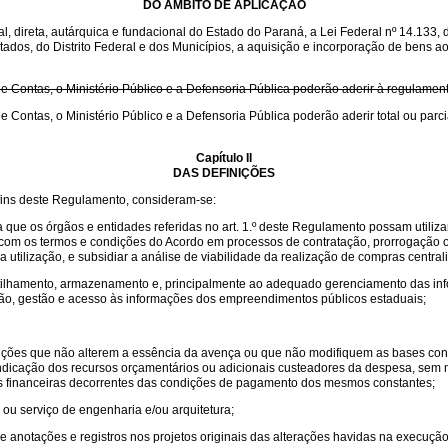
DO ÂMBITO DE APLICAÇÃO
, direta, autárquica e fundacional do Estado do Paraná, a Lei Federal nº 14.133, 
tados, do Distrito Federal e dos Municípios, a aquisição e incorporação de bens a
de Contas, o Ministério Público e a Defensoria Pública poderão aderir à regulamen
de Contas, o Ministério Público e a Defensoria Pública poderão aderir total ou par
Capítulo II
DAS DEFINIÇÕES
s fins deste Regulamento, consideram-se:
que os órgãos e entidades referidas no art. 1.º deste Regulamento possam utiliza
e com os termos e condições do Acordo em processos de contratação, prorrogação
a utilização, e subsidiar a análise de viabilidade da realização de compras centra
tilhamento, armazenamento e, principalmente ao adequado gerenciamento das inf
ução, gestão e acesso às informações dos empreendimentos públicos estaduais;
ondições que não alterem a essência da avença ou que não modifiquem as bases cont
a indicação dos recursos orçamentários ou adicionais custeadores da despesa, sem 
s financeiras decorrentes das condições de pagamento dos mesmos constantes;
 ou serviço de engenharia e/ou arquitetura;
de anotações e registros nos projetos originais das alterações havidas na execução