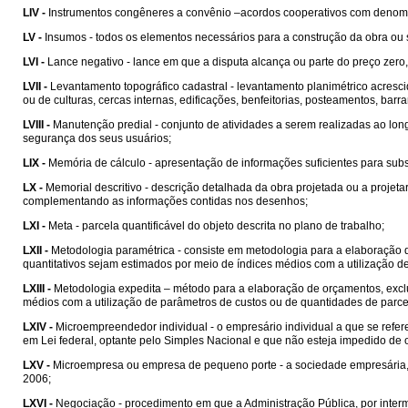
LIV -
Instrumentos congêneres a convênio –acordos cooperativos com denom
LV -
Insumos - todos os elementos necessários para a construção da obra ou 
LVI -
Lance negativo - lance em que a disputa alcança ou parte do preço zero,
LVII -
Levantamento topográfico cadastral - levantamento planimétrico acrescid
ou de culturas, cercas internas, edificações, benfeitorias, posteamentos, barran
LVIII -
Manutenção predial - conjunto de atividades a serem realizadas ao lon
segurança dos seus usuários;
LIX -
Memória de cálculo - apresentação de informações suficientes para sub
LX -
Memorial descritivo - descrição detalhada da obra projetada ou a projet
complementando as informações contidas nos desenhos;
LXI -
Meta - parcela quantificável do objeto descrita no plano de trabalho;
LXII -
Metodologia paramétrica - consiste em metodologia para a elaboração 
quantitativos sejam estimados por meio de índices médios com a utilização d
LXIII -
Metodologia expedita – método para a elaboração de orçamentos, exclu
médios com a utilização de parâmetros de custos ou de quantidades de parcel
LXIV -
Microempreendedor individual - o empresário individual a que se refere 
em Lei federal, optante pelo Simples Nacional e que não esteja impedido de o
LXV -
Microempresa ou empresa de pequeno porte - a sociedade empresária, a
2006;
LXVI -
Negociação - procedimento em que a Administração Pública, por intermé