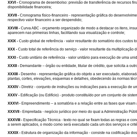
XXVI -
Cronograma de desembolso: previsão de transferência de recursos fi
disponibilidade financeira;
XXVII -
Cronograma físico-financeiro - representação gráfica do desenvolvim
respectivo valor financeiro a ser despendido;
XXVIII -
Curva ABC - orçamento organizado de modo a destacar os itens, insu
aparecem nas primeiras linhas, facilitando sua visualização e controle;
XXIX -
Custo global de referência - valor resultante do somatório dos custos 
XXX -
Custo total de referência do serviço - valor resultante da multiplicação 
XXXI -
Custo unitário de referência - valor unitário para execução de uma un
XXXII -
Demandante – órgão ou entidade, titular de crédito, que solicita a outr
XXXIII -
Desenho - representação gráfica do objeto a ser executado, elabora
plantas, cortes, elevações, esquemas e detalhes, obedecendo às normas técn
XXXIV -
Diretriz - conjunto de instruções ou indicações para a execução de
XXXV -
Edificação (ou Edifício) - produto constituído por um conjunto de si
XXXVI -
Empreendimento – a somatória e a relação entre as fases que visam 
XXXVII -
Empreitada - negócio jurídico por meio do qual a Administração Públ
XXXVIII -
Especificação Técnica - texto no qual se fixam todas as regras e c
a serem aplicados, o modo como será executado cada um dos serviços e crité
XXXIX -
Estrutura de organização da informação - consiste na codificação do