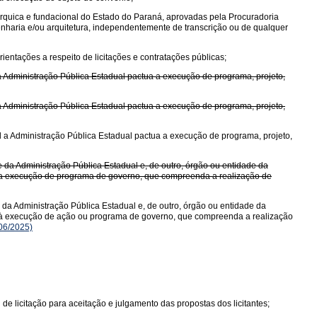
árquica e fundacional do Estado do Paraná, aprovadas pela Procuradoria
enharia e/ou arquitetura, independentemente de transcrição ou de qualquer
ientações a respeito de licitações e contratações públicas;
 a Administração Pública Estadual pactua a execução de programa, projeto,
 a Administração Pública Estadual pactua a execução de programa, projeto,
al a Administração Pública Estadual pactua a execução de programa, projeto,
 da Administração Pública Estadual e, de outro, órgão ou entidade da
do a execução de programa de governo, que compreenda a realização de
da Administração Pública Estadual e, de outro, órgão ou entidade da
ndo à execução de ação ou programa de governo, que compreenda a realização
06/2025)
 de licitação para aceitação e julgamento das propostas dos licitantes;