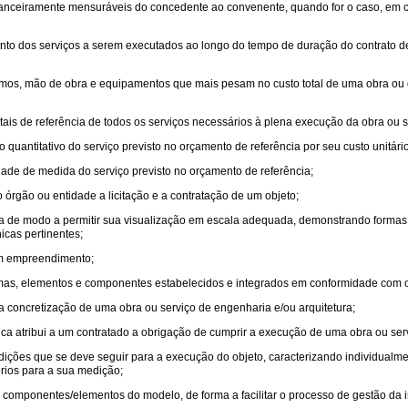
nanceiramente mensuráveis do concedente ao convenente, quando for o caso, em 
ento dos serviços a serem executados ao longo do tempo de duração do contrato de
mos, mão de obra e equipamentos que mais pesam no custo total de uma obra ou d
totais de referência de todos os serviços necessários à plena execução da obra ou 
do quantitativo do serviço previsto no orçamento de referência por seu custo unitári
idade de medida do serviço previsto no orçamento de referência;
o órgão ou entidade a licitação e a contratação de um objeto;
da de modo a permitir sua visualização em escala adequada, demonstrando formas,
icas pertinentes;
 um empreendimento;
stemas, elementos e componentes estabelecidos e integrados em conformidade com o
a concretização de uma obra ou serviço de engenharia e/ou arquitetura;
ica atribui a um contratado a obrigação de cumprir a execução de uma obra ou ser
ondições que se deve seguir para a execução do objeto, caracterizando individual
rios para a sua medição;
s componentes/elementos do modelo, de forma a facilitar o processo de gestão da