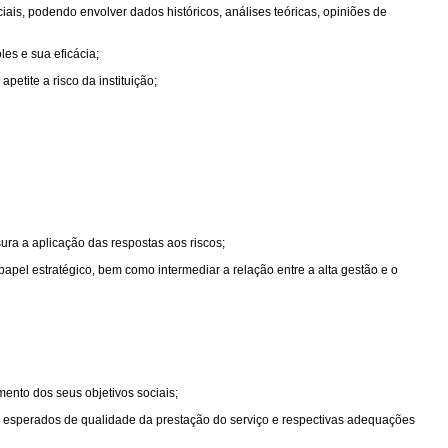
iais, podendo envolver dados históricos, análises teóricas, opiniões de
es e sua eficácia;
etite a risco da instituição;
sura a aplicação das respostas aos riscos;
pel estratégico, bem como intermediar a relação entre a alta gestão e o
mento dos seus objetivos sociais;
s esperados de qualidade da prestação do serviço e respectivas adequações