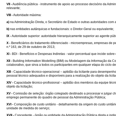
VII -
Audiência pública - instrumento de apoio ao processo decisório da Admin
relevante;
VIII -
Autoridade máxima:
a)
na Administração Direta, o Secretário de Estado e outras autoridades com
b)
nas entidades autárquicas e fundacionais: o Diretor-Geral ou equivalente;
IX -
Autoridade superior: autoridade hierarquicamente superior ao agente públ
X -
Beneficiários do tratamento diferenciado - microempresas, empresas de 
n.º 163, de 29 de outubro de 2013;
XI -
BDI - Benefícios e Despesas Indiretas - valor percentual que incide sobre
XII -
Building Information Modelling (BIM) ou Modelagem da Informação da Cons
colaborativo, que sirva a todos os participantes em qualquer etapa do ciclo 
XIII -
Capacidade técnico-operacional – aptidão da licitante para desempenho d
pessoal técnico adequados e disponíveis para a realização do objeto da licit
XIV -
Capacidade técnico-profissional – aptidão dos membros da equipe técni
objeto da licitação;
XV -
Comissão de seleção: órgão colegiado destinado a processar e julgar ch
emprego permanente do quadro de pessoal da Administração Pública;
XVI -
Composição de custo unitário - detalhamento da origem do custo unitá
unidade de medida do serviço;
XVII -
Concedente - órgão ou entidade da Administração Pública direta e indi