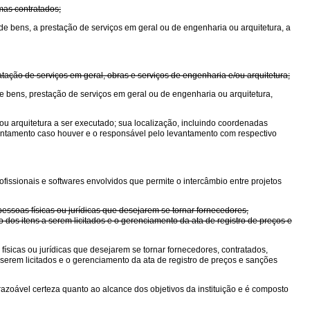
mas contratados;
de bens, a prestação de serviços em geral ou de engenharia ou arquitetura, a
ação de serviços em geral, obras e serviços de engenharia e/ou arquitetura;
de bens, prestação de serviços em geral ou de engenharia ou arquitetura,
ou arquitetura a ser executado; sua localização, incluindo coordenadas
evantamento caso houver e o responsável pelo levantamento com respectivo
ofissionais e softwares envolvidos que permite o intercâmbio entre projetos
essoas físicas ou jurídicas que desejarem se tornar fornecedores,
 dos itens a serem licitados e o gerenciamento da ata de registro de preços e
ísicas ou jurídicas que desejarem se tornar fornecedores, contratados,
serem licitados e o gerenciamento da ata de registro de preços e sanções
ar razoável certeza quanto ao alcance dos objetivos da instituição e é composto