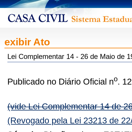
exibir Ato
Lei Complementar 14 - 26 de Maio de 1
o
Publicado no Diário Oficial n
. 1
(vide Lei Complementar 14 de 2
(Revogado pela Lei 23213 de 22