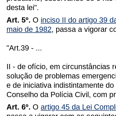
desta lei".
Art. 5º.
O
inciso II do artigo 39
maio de 1982
, passa a vigorar 
"Art.39 - ...
II - de ofício, em circunstância
solução de problemas emergenciai
e de iniciativa indistintamente d
Conselho da Polícia Civil, com pr
Art. 6º.
O
artigo 45 da Lei Comp