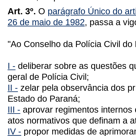
Art. 3º.
O
parágrafo Único do art
26 de maio de 1982
, passa a vi
"Ao Conselho da Polícia Civil d
I -
deliberar sobre as questões q
geral de Polícia Civil;
II -
zelar pela observância dos pri
Estado do Paraná;
III -
aprovar regimentos internos d
atos normativos que definam a at
IV -
propor medidas de aprimorame