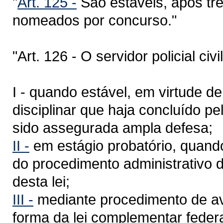
"
Art. 125 -
São estáveis, após trê
nomeados por concurso."
"Art. 126 - O servidor policial ci
I - quando estável, em virtude d
disciplinar que haja concluído p
sido assegurada ampla defesa;
II -
em estágio probatório, quand
do procedimento administrativo de
desta lei;
III -
mediante procedimento de av
forma da lei complementar feder