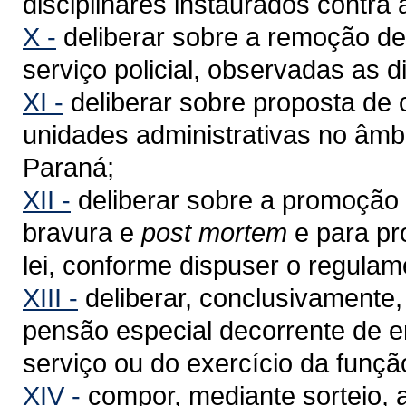
disciplinares instaurados contra a
X -
deliberar sobre a remoção de 
serviço policial, observadas as d
XI -
deliberar sobre proposta de 
unidades administrativas no âmbi
Paraná;
XII -
deliberar sobre a promoção p
bravura e
post mortem
e para pr
lei, conforme dispuser o regulam
XIII -
deliberar, conclusivamente
pensão especial decorrente de e
serviço ou do exercício da funçã
XIV -
compor, mediante sorteio, 