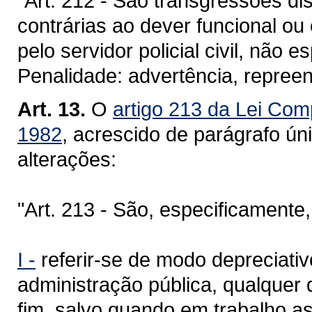
"Art. 212 - São transgressões di
contrárias ao dever funcional o
pelo servidor policial civil, não e
Penalidade: advertência, repree
Art. 13.
O
artigo 213 da Lei Com
1982
, acrescido de parágrafo ún
alterações:
"Art. 213 - São, especificamente,
I -
referir-se de modo depreciativ
administração pública, qualquer
fim, salvo quando em trabalho a