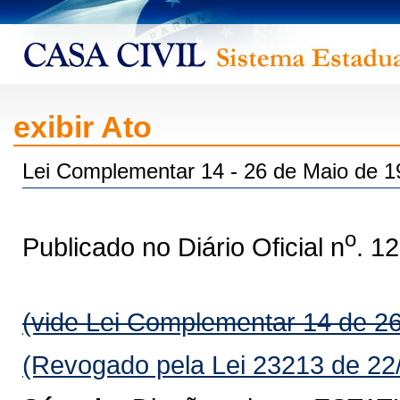
exibir Ato
Lei Complementar 14 - 26 de Maio de 1
o
Publicado no Diário Oficial n
. 1
(vide Lei Complementar 14 de 2
(Revogado pela Lei 23213 de 22