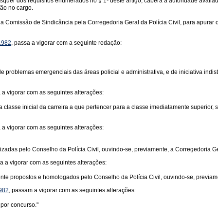
isquer dos requisitos enumerados no § 1º deste artigo, caberá à autoridade avalia
não no cargo.
da Comissão de Sindicância pela Corregedoria Geral da Polícia Civil, para apurar 
 1982
, passa a vigorar com a seguinte redação:
e problemas emergenciais das áreas policial e administrativa, e de iniciativa indi
a a vigorar com as seguintes alterações:
da classe inicial da carreira a que pertencer para a classe imediatamente superior, 
a a vigorar com as seguintes alterações:
anizadas pelo Conselho da Polícia Civil, ouvindo-se, previamente, a Corregedoria Ge
sa a vigorar com as seguintes alterações:
te propostos e homologados pelo Conselho da Polícia Civil, ouvindo-se, previamen
1982
, passam a vigorar com as seguintes alterações:
 por concurso."