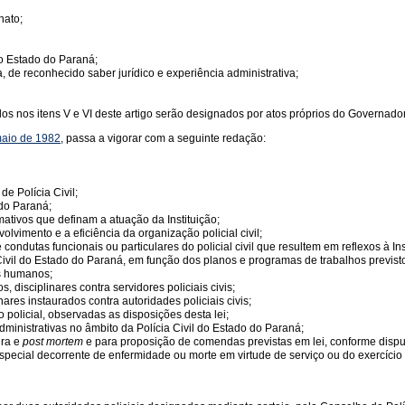
nato;
o Estado do Paraná;
 de reconhecido saber jurídico e experiência administrativa;
dos nos itens V e VI deste artigo serão designados por atos próprios do Governado
maio de 1982
, passa a vigorar com a seguinte redação:
e Polícia Civil;
 do Paraná;
mativos que definam a atuação da Instituição;
vimento e a eficiência da organização policial civil;
ondutas funcionais ou particulares do policial civil que resultem em reflexos à Ins
Civil do Estado do Paraná, em função dos planos e programas de trabalhos previsto
os humanos;
 disciplinares contra servidores policiais civis;
ares instaurados contra autoridades policiais civis;
 policial, observadas as disposições desta lei;
ministrativas no âmbito da Polícia Civil do Estado do Paraná;
ura e
post mortem
e para proposição de comendas previstas em lei, conforme dispu
pecial decorrente de enfermidade ou morte em virtude de serviço ou do exercício