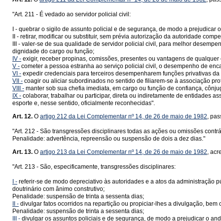
"Art. 211 - É vedado ao servidor policial civil:
I - quebrar o sigilo de assunto policial e de segurança, de modo a prejudicar
II - retirar, modificar ou substituir, sem prévia autorização da autoridade com
III - valer-se de sua qualidade de servidor policial civil, para melhor desemp
dignidade do cargo ou função;
IV -
exigir, receber propinas, comissões, presentes ou vantagens de qualquer
V -
cometer a pessoa estranha ao serviço policial civil, o desempenho de en
VI -
expedir credenciais para terceiros desempenharem funções privativas da P
VII -
coagir ou aliciar subordinados no sentido de filiarem-se à associação profis
VIII -
manter sob sua chefia imediata, em cargo ou função de confiança, cônj
IX -
colaborar, trabalhar ou participar, direta ou indiretamente de entidades 
esporte e, nesse sentido, oficialmente reconhecidas".
Art. 12.
O
artigo 212 da Lei Complementar nº 14, de 26 de maio de 1982
, pas
"Art. 212 - São transgressões disciplinares todas as ações ou omissões contrár
Penalidade: advertência, repreensão ou suspensão de dois a dez dias."
Art. 13.
O
artigo 213 da Lei Complementar nº 14, de 26 de maio de 1982
, acr
"Art. 213 - São, especificamente, transgressões disciplinares:
I -
referir-se de modo depreciativo às autoridades e a atos da administração 
doutrinário com ânimo construtivo;
Penalidade: suspensão de trinta a sessenta dias;
II -
divulgar fatos ocorridos na repartição ou propiciar-lhes a divulgação, bem 
Penalidade: suspensão de trinta a sessenta dias;
III -
divulgar os assuntos policiais e de segurança, de modo a prejudicar o anda