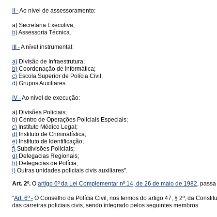
II -
Ao nível de assessoramento:
a) Secretaria Executiva;
b)
Assessoria Técnica.
III -
A nível instrumental:
a)
Divisão de Infraestrutura;
b)
Coordenação de Informática;
c)
Escola Superior de Polícia Civil;
d)
Grupos Auxiliares.
IV -
Ao nível de execução:
a) Divisões Policiais;
b) Centro de Operações Policiais Especiais;
c)
Instituto Médico Legal;
d)
Instituto de Criminalística;
e)
Instituto de Identificação;
f)
Subdivisões Policiais;
g)
Delegacias Regionais;
h)
Delegacias de Polícia;
i)
Outras unidades policiais civis auxiliares".
Art. 2º.
O
artigo 6º da Lei Complementar nº 14, de 26 de maio de 1982
, passa
"
Art. 6º -
O Conselho da Polícia Civil, nos termos do artigo 47, § 2º, da Constit
das carreiras policiais civis, sendo integrado pelos seguintes membros: