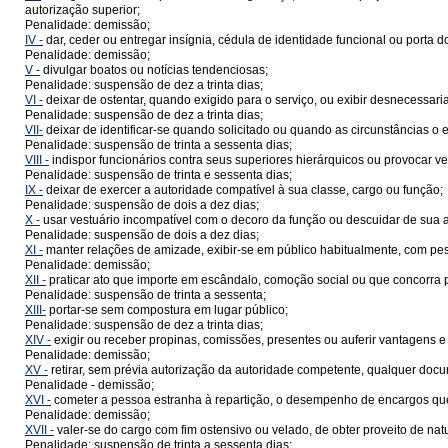
autorização superior;
Penalidade: demissão;
IV -
dar, ceder ou entregar insígnia, cédula de identidade funcional ou porta d
Penalidade: demissão;
V -
divulgar boatos ou notícias tendenciosas;
Penalidade: suspensão de dez a trinta dias;
VI -
deixar de ostentar, quando exigido para o serviço, ou exibir desnecessari
Penalidade: suspensão de dez a trinta dias;
VII-
deixar de identificar-se quando solicitado ou quando as circunstâncias o 
Penalidade: suspensão de trinta a sessenta dias;
VIII -
indispor funcionários contra seus superiores hierárquicos ou provocar vel
Penalidade: suspensão de trinta e sessenta dias;
IX -
deixar de exercer a autoridade compatível à sua classe, cargo ou função;
Penalidade: suspensão de dois a dez dias;
X -
usar vestuário incompatível com o decoro da função ou descuidar de sua a
Penalidade: suspensão de dois a dez dias;
XI -
manter relações de amizade, exibir-se em público habitualmente, com pe
Penalidade: demissão;
XII -
praticar ato que importe em escândalo, comoção social ou que concorra pa
Penalidade: suspensão de trinta a sessenta;
XIII-
portar-se sem compostura em lugar público;
Penalidade: suspensão de dez a trinta dias;
XIV -
exigir ou receber propinas, comissões, presentes ou auferir vantagens e
Penalidade: demissão;
XV -
retirar, sem prévia autorização da autoridade competente, qualquer docu
Penalidade - demissão;
XVI -
cometer a pessoa estranha à repartição, o desempenho de encargos qu
Penalidade: demissão;
XVII -
valer-se do cargo com fim ostensivo ou velado, de obter proveito de nature
Penalidade: suspensão de trinta a sessenta dias;