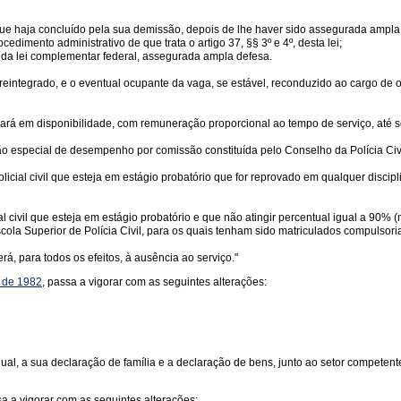
r que haja concluído pela sua demissão, depois de lhe haver sido assegurada ampla
imento administrativo de que trata o artigo 37, §§ 3º e 4º, desta lei;
da lei complementar federal, assegurada ampla defesa.
e reintegrado, e o eventual ocupante da vaga, se estável, reconduzido ao cargo de
icará em disponibilidade, com remuneração proporcional ao tempo de serviço, até
ão especial de desempenho por comissão constituída pelo Conselho da Polícia Civi
icial civil que esteja em estágio probatório que for reprovado em qualquer discipl
civil que esteja em estágio probatório e que não atingir percentual igual a 90% (n
cola Superior de Polícia Civil, para os quais tenham sido matriculados compulsor
rá, para todos os efeitos, à ausência ao serviço."
o de 1982
, passa a vigorar com as seguintes alterações:
ual, a sua declaração de família e a declaração de bens, junto ao setor competent
sa a vigorar com as seguintes alterações: