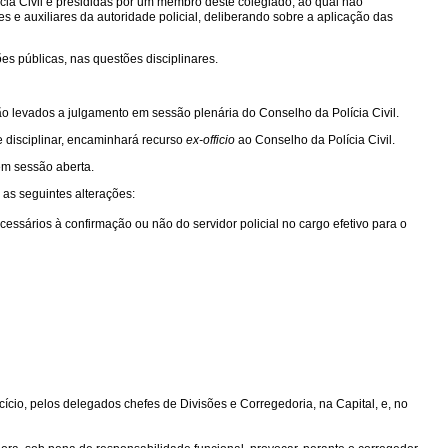
cia Civil e presididas por um membro deste colegiado, ao qual não
es e auxiliares da autoridade policial, deliberando sobre a aplicação das
es públicas, nas questões disciplinares.
o levados a julgamento em sessão plenária do Conselho da Polícia Civil.
 disciplinar, encaminhará recurso
ex-officio
ao Conselho da Polícia Civil.
 em sessão aberta.
 as seguintes alterações:
necessários à confirmação ou não do servidor policial no cargo efetivo para o
rcício, pelos delegados chefes de Divisões e Corregedoria, na Capital, e, no