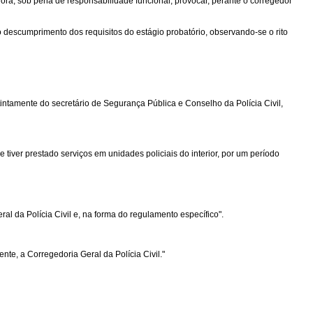
dora, sob pena de responsabilidade funcional, provocar, perante o corregedor
o descumprimento dos requisitos do estágio probatório, observando-se o rito
stintamente do secretário de Segurança Pública e Conselho da Polícia Civil,
se tiver prestado serviços em unidades policiais do interior, por um período
ral da Polícia Civil e, na forma do regulamento específico".
te, a Corregedoria Geral da Polícia Civil."