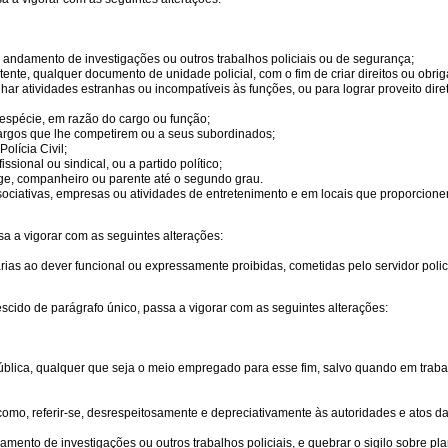
 o andamento de investigações ou outros trabalhos policiais ou de segurança;
petente, qualquer documento de unidade policial, com o fim de criar direitos ou obri
enhar atividades estranhas ou incompatíveis às funções, ou para lograr proveito dir
 espécie, em razão do cargo ou função;
cargos que lhe competirem ou a seus subordinados;
olícia Civil;
sional ou sindical, ou a partido político;
uge, companheiro ou parente até o segundo grau.
associativas, empresas ou atividades de entretenimento e em locais que proporcion
sa a vigorar com as seguintes alterações:
ias ao dever funcional ou expressamente proibidas, cometidas pelo servidor policial
escido de parágrafo único, passa a vigorar com as seguintes alterações:
pública, qualquer que seja o meio empregado para esse fim, salvo quando em traba
como, referir-se, desrespeitosamente e depreciativamente às autoridades e atos da a
mento de investigações ou outros trabalhos policiais, e quebrar o sigilo sobre pl