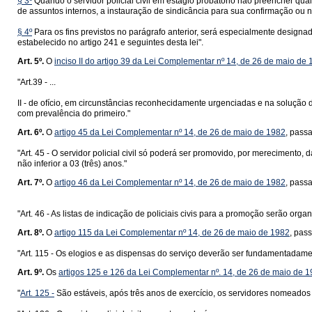
§ 3º
Quando o servidor policial civil em estágio probatório não preencher qua
de assuntos internos, a instauração de sindicância para sua confirmação ou 
§ 4º
Para os fins previstos no parágrafo anterior, será especialmente designa
estabelecido no artigo 241 e seguintes desta lei".
Art. 5º.
O
inciso II do artigo 39 da Lei Complementar nº 14, de 26 de maio de
"Art.39 - ...
II - de ofício, em circunstâncias reconhecidamente urgenciadas e na solução d
com prevalência do primeiro."
Art. 6º.
O
artigo 45 da Lei Complementar nº 14, de 26 de maio de 1982
, pass
"Art. 45 - O servidor policial civil só poderá ser promovido, por merecimento, 
não inferior a 03 (três) anos."
Art. 7º.
O
artigo 46 da Lei Complementar nº 14, de 26 de maio de 1982
, pass
"Art. 46 - As listas de indicação de policiais civis para a promoção serão org
Art. 8º.
O
artigo 115 da Lei Complementar nº 14, de 26 de maio de 1982
, pas
"Art. 115 - Os elogios e as dispensas do serviço deverão ser fundamentadamen
Art. 9º.
Os
artigos 125 e 126 da Lei Complementar nº. 14, de 26 de maio de 
"
Art. 125 -
São estáveis, após três anos de exercício, os servidores nomeados