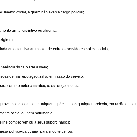
ocumento oficial, a quem não exerça cargo policial;
amente arma, distintivo ou algema;
exigirem;
ada ou ostensiva animosidade entre os servidores policiais civis;
parência física ou de asseio;
ssoas de má reputação, salvo em razão do serviço.
ra comprometer a instituição ou função policial;
 proveitos pessoais de qualquer espécie e sob qualquer pretexto, em razão das at
mento oficial ou bem patrimonial.
e lhe competirem ou a seus subordinados;
za político-partidária, para si ou terceiros;