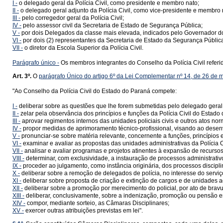
I -
o delegado geral da Polícia Civil, como presidente e membro nato;
II -
o delegado geral adjunto da Polícia Civil, como vice-presidente e membro 
III -
pelo corregedor geral da Polícia Civil;
IV -
pelo assessor civil da Secretaria de Estado de Segurança Pública;
V -
por dois Delegados da classe mais elevada, indicados pelo Governador d
VI -
por dois (2) representantes da Secretaria de Estado da Segurança Pública,
VII -
o diretor da Escola Superior da Polícia Civil.
Parágrafo único -
Os membros integrantes do Conselho da Polícia Civil referi
Art. 3º.
O
parágrafo Único do artigo 6º da Lei Complementar nº 14, de 26 de 
"Ao Conselho da Polícia Civil do Estado do Paraná compete:
I -
deliberar sobre as questões que lhe forem submetidas pelo delegado geral d
II -
zelar pela observância dos princípios e funções da Polícia Civil do Estado
III -
aprovar regimentos internos das unidades policiais civis e outros atos nor
IV -
propor medidas de aprimoramento técnico-profissional, visando ao desenvol
V -
pronunciar-se sobre matéria relevante, concernente a funções, princípios e c
VI -
examinar e avaliar as propostas das unidades administrativas da Polícia 
VII -
analisar e avaliar programas e projetos atinentes à expansão de recurs
VIII -
determinar, com exclusividade, a instauração de processos administrativos,
IX -
proceder ao julgamento, como instância originária, dos processos disciplin
X -
deliberar sobre a remoção de delegados de polícia, no interesse do serviço
XI -
deliberar sobre proposta de criação e extinção de cargos e de unidades ad
XII -
deliberar sobre a promoção por merecimento do policial, por ato de brav
XIII -
deliberar, conclusivamente, sobre a indenização, promoção ou pensão es
XIV -
compor, mediante sorteio, as Câmaras Disciplinares;
XV -
exercer outras atribuições previstas em lei".