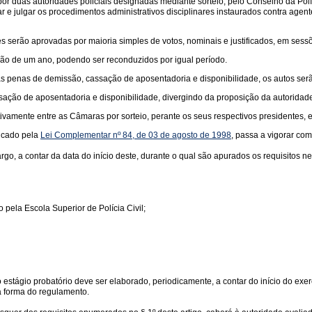
or duas autoridades policiais designadas mediante sorteio, pelo Conselho da Polí
r e julgar os procedimentos administrativos disciplinares instaurados contra agent
s serão aprovadas por maioria simples de votos, nominais e justificados, em sessõ
o de um ano, podendo ser reconduzidos por igual período.
s penas de demissão, cassação de aposentadoria e disponibilidade, os autos serã
ção de aposentadoria e disponibilidade, divergindo da proposição da autoridade
ativamente entre as Câmaras por sorteio, perante os seus respectivos presidentes,
ficado pela
Lei Complementar nº 84, de 03 de agosto de 1998
, passa a vigorar com
cargo, a contar da data do início deste, durante o qual são apurados os requisitos 
 pela Escola Superior de Polícia Civil;
o estágio probatório deve ser elaborado, periodicamente, a contar do início do exe
a forma do regulamento.