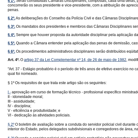
§ 1º.
Serão constituídas Câmaras Disciplinares, compostas, cada uma delas, p
concorrerão os seus presidente e vice-presidente, com a atribuição de aprecia
penas.
§ 2º.
As deliberações do Conselho da Polícia Civil e das Câmaras Disciplinare
§ 3º.
Os mandatos dos presidentes e membros das Câmaras Disciplinares serã
§ 4º.
Sempre que houver proposta da autoridade disciplinar pela aplicação da
§ 5º.
Quando a Câmara entender pela aplicação das penas de demissão, cassa
§ 6º.
Os procedimentos administrativos disciplinares serão distribuídos eqüit
Art. 4º.
O
artigo 37 da Lei Complementar nº 14, de 26 de maio de 1982
, modi
"Art. 37 - Estágio probatório é o período de três anos de efetivo exercício no 
qual foi nomeado.
§ 1º Os requisitos de que trata este artigo são os seguintes:
I -
aprovação em curso de formação técnico - profissional específico ministrado
II - idoneidade moral;
III - assiduidade;
IV - disciplina;
V - eficiência e produtividade; e
VI - dedicação às atividades policiais.
§ 2º
O boletim de avaliação sobre a conduta do servidor policial civil durante 
interior do Estado, pelos delegados subdivisionais e corregedores de área, n