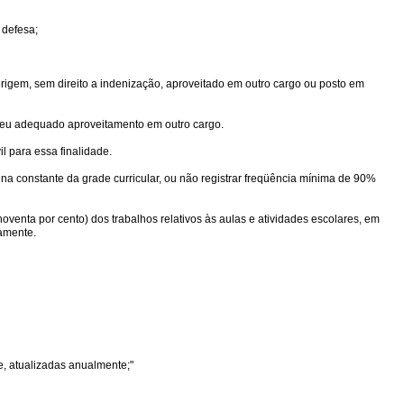
 defesa;
 origem, sem direito a indenização, aproveitado em outro cargo ou posto em
 seu adequado aproveitamento em outro cargo.
l para essa finalidade.
ina constante da grade curricular, ou não registrar freqüência mínima de 90%
oventa por cento) dos trabalhos relativos às aulas e atividades escolares, em
iamente.
e, atualizadas anualmente;"