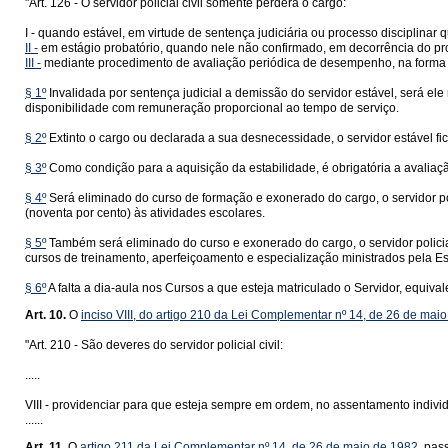
"Art. 126 - O servidor policial civil somente perderá o cargo:
I - quando estável, em virtude de sentença judiciária ou processo disciplina
II -
em estágio probatório, quando nele não confirmado, em decorrência do proced
III -
mediante procedimento de avaliação periódica de desempenho, na forma 
§ 1º
Invalidada por sentença judicial a demissão do servidor estável, será el
disponibilidade com remuneração proporcional ao tempo de serviço.
§ 2º
Extinto o cargo ou declarada a sua desnecessidade, o servidor estável f
§ 3º
Como condição para a aquisição da estabilidade, é obrigatória a avaliaç
§ 4º
Será eliminado do curso de formação e exonerado do cargo, o servidor pol
(noventa por cento) às atividades escolares.
§ 5º
Também será eliminado do curso e exonerado do cargo, o servidor policial 
cursos de treinamento, aperfeiçoamento e especialização ministrados pela Es
§ 6º
A falta a dia-aula nos Cursos a que esteja matriculado o Servidor, equivale
Art. 10.
O
inciso VIII, do artigo 210 da Lei Complementar nº 14, de 26 de mai
"Art. 210 - São deveres do servidor policial civil:
.....
VIII - providenciar para que esteja sempre em ordem, no assentamento individ
......
Art. 11.
O
artigo 211 da Lei Complementar nº 14, de 26 de maio de 1982
, pas