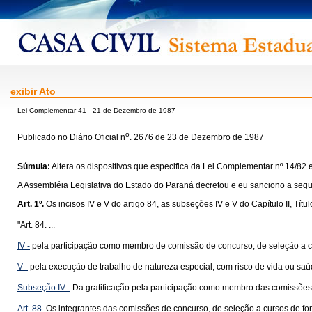
exibir Ato
Lei Complementar 41 - 21 de Dezembro de 1987
o
Publicado no Diário Oficial n
. 2676 de 23 de Dezembro de 1987
Súmula:
Altera os dispositivos que especifica da Lei Complementar nº 14/82
A Assembléia Legislativa do Estado do Paraná decretou e eu sanciono a segui
Art. 1º.
Os incisos IV e V do artigo 84, as subseções IV e V do Capítulo II, Títul
"Art. 84. ...
IV -
pela participação como membro de comissão de concurso, de seleção a cur
V -
pela execução de trabalho de natureza especial, com risco de vida ou saú
Subseção IV -
Da gratificação pela participação como membro das comissões d
Art. 88.
Os integrantes das comissões de concurso, de seleção a cursos de for