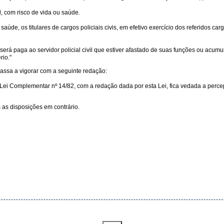
, com risco de vida ou saúde.
úde, os titulares de cargos policiais civis, em efetivo exercício dos referidos ca
 será paga ao servidor policial civil que estiver afastado de suas funções ou acu
rio."
passa a vigorar com a seguinte redação:
91 da Lei Complementar nº 14/82, com a redação dada por esta Lei, fica vedada a per
 as disposições em contrário.