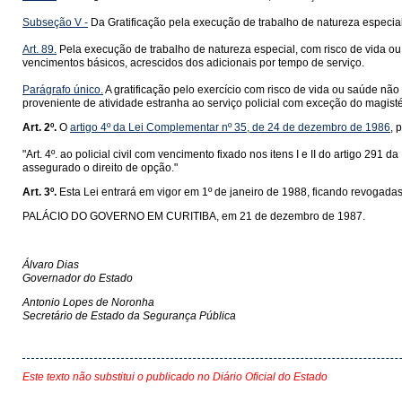
Subseção V -
Da Gratificação pela execução de trabalho de natureza especial
Art. 89.
Pela execução de trabalho de natureza especial, com risco de vida ou sa
vencimentos básicos, acrescidos dos adicionais por tempo de serviço.
Parágrafo único.
A gratificação pelo exercício com risco de vida ou saúde não
proveniente de atividade estranha ao serviço policial com exceção do magisté
Art. 2º.
O
artigo 4º da Lei Complementar nº 35, de 24 de dezembro de 1986
, 
"Art. 4º. ao policial civil com vencimento fixado nos itens I e II do artigo 2
assegurado o direito de opção."
Art. 3º.
Esta Lei entrará em vigor em 1º de janeiro de 1988, ficando revogadas
PALÁCIO DO GOVERNO EM CURITIBA, em 21 de dezembro de 1987.
Álvaro Dias
Governador do Estado
Antonio Lopes de Noronha
Secretário de Estado da Segurança Pública
Este texto não substitui o publicado no Diário Oficial do Estado