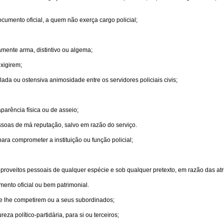
ocumento oficial, a quem não exerça cargo policial;
amente arma, distintivo ou algema;
exigirem;
ada ou ostensiva animosidade entre os servidores policiais civis;
parência física ou de asseio;
ssoas de má reputação, salvo em razão do serviço.
ra comprometer a instituição ou função policial;
 proveitos pessoais de qualquer espécie e sob qualquer pretexto, em razão das at
mento oficial ou bem patrimonial.
e lhe competirem ou a seus subordinados;
za político-partidária, para si ou terceiros;