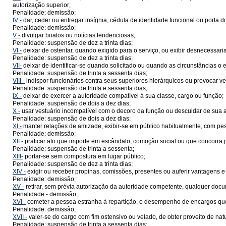
autorização superior;
Penalidade: demissão;
IV -
dar, ceder ou entregar insígnia, cédula de identidade funcional ou porta d
Penalidade: demissão;
V -
divulgar boatos ou notícias tendenciosas;
Penalidade: suspensão de dez a trinta dias;
VI -
deixar de ostentar, quando exigido para o serviço, ou exibir desnecessari
Penalidade: suspensão de dez a trinta dias;
VII-
deixar de identificar-se quando solicitado ou quando as circunstâncias o 
Penalidade: suspensão de trinta a sessenta dias;
VIII -
indispor funcionários contra seus superiores hierárquicos ou provocar vel
Penalidade: suspensão de trinta e sessenta dias;
IX -
deixar de exercer a autoridade compatível à sua classe, cargo ou função;
Penalidade: suspensão de dois a dez dias;
X -
usar vestuário incompatível com o decoro da função ou descuidar de sua a
Penalidade: suspensão de dois a dez dias;
XI -
manter relações de amizade, exibir-se em público habitualmente, com pe
Penalidade: demissão;
XII -
praticar ato que importe em escândalo, comoção social ou que concorra pa
Penalidade: suspensão de trinta a sessenta;
XIII-
portar-se sem compostura em lugar público;
Penalidade: suspensão de dez a trinta dias;
XIV -
exigir ou receber propinas, comissões, presentes ou auferir vantagens e
Penalidade: demissão;
XV -
retirar, sem prévia autorização da autoridade competente, qualquer docu
Penalidade - demissão;
XVI -
cometer a pessoa estranha à repartição, o desempenho de encargos qu
Penalidade: demissão;
XVII -
valer-se do cargo com fim ostensivo ou velado, de obter proveito de nature
Penalidade: suspensão de trinta a sessenta dias;