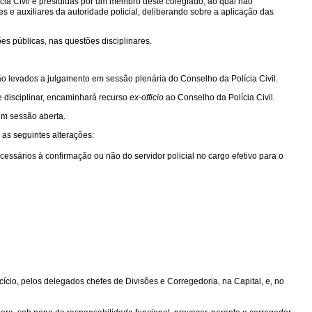
cia Civil e presididas por um membro deste colegiado, ao qual não
es e auxiliares da autoridade policial, deliberando sobre a aplicação das
es públicas, nas questões disciplinares.
o levados a julgamento em sessão plenária do Conselho da Polícia Civil.
 disciplinar, encaminhará recurso
ex-officio
ao Conselho da Polícia Civil.
 em sessão aberta.
 as seguintes alterações:
necessários à confirmação ou não do servidor policial no cargo efetivo para o
rcício, pelos delegados chefes de Divisões e Corregedoria, na Capital, e, no