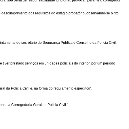
dora, sob pena de responsabilidade funcional, provocar, perante o corregedor
o descumprimento dos requisitos do estágio probatório, observando-se o rito
stintamente do secretário de Segurança Pública e Conselho da Polícia Civil,
se tiver prestado serviços em unidades policiais do interior, por um período
ral da Polícia Civil e, na forma do regulamento específico".
te, a Corregedoria Geral da Polícia Civil."