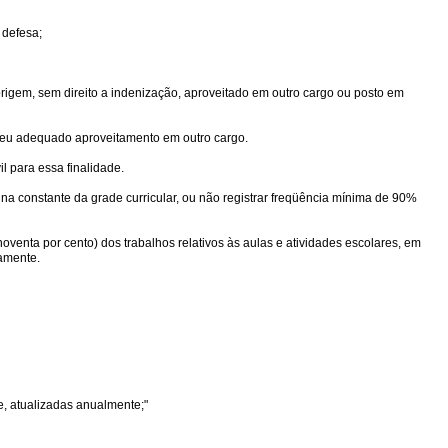
 defesa;
 origem, sem direito a indenização, aproveitado em outro cargo ou posto em
 seu adequado aproveitamento em outro cargo.
l para essa finalidade.
ina constante da grade curricular, ou não registrar freqüência mínima de 90%
oventa por cento) dos trabalhos relativos às aulas e atividades escolares, em
iamente.
e, atualizadas anualmente;"