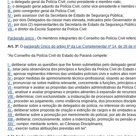
I -
o delegado geral da Polícia Civil, como presidente e membro nato;
II -
o delegado geral adjunto da Polícia Civil, como vice-presidente e membro 
III -
pelo corregedor geral da Polícia Civil;
IV -
pelo assessor civil da Secretaria de Estado de Segurança Pública;
V -
por dois Delegados da classe mais elevada, indicados pelo Governador d
VI -
por dois (2) representantes da Secretaria de Estado da Segurança Pública,
VII -
o diretor da Escola Superior da Polícia Civil.
Parágrafo único -
Os membros integrantes do Conselho da Polícia Civil referi
Art. 3º.
O
parágrafo Único do artigo 6º da Lei Complementar nº 14, de 26 de 
"Ao Conselho da Polícia Civil do Estado do Paraná compete:
I -
deliberar sobre as questões que lhe forem submetidas pelo delegado geral d
II -
zelar pela observância dos princípios e funções da Polícia Civil do Estado
III -
aprovar regimentos internos das unidades policiais civis e outros atos nor
IV -
propor medidas de aprimoramento técnico-profissional, visando ao desenvol
V -
pronunciar-se sobre matéria relevante, concernente a funções, princípios e c
VI -
examinar e avaliar as propostas das unidades administrativas da Polícia 
VII -
analisar e avaliar programas e projetos atinentes à expansão de recurs
VIII -
determinar, com exclusividade, a instauração de processos administrativos,
IX -
proceder ao julgamento, como instância originária, dos processos disciplin
X -
deliberar sobre a remoção de delegados de polícia, no interesse do serviço
XI -
deliberar sobre proposta de criação e extinção de cargos e de unidades ad
XII -
deliberar sobre a promoção por merecimento do policial, por ato de brav
XIII -
deliberar, conclusivamente, sobre a indenização, promoção ou pensão es
XIV -
compor, mediante sorteio, as Câmaras Disciplinares;
XV -
exercer outras atribuições previstas em lei".