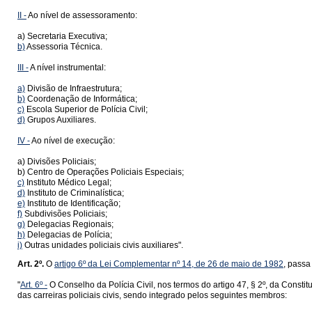
II -
Ao nível de assessoramento:
a) Secretaria Executiva;
b)
Assessoria Técnica.
III -
A nível instrumental:
a)
Divisão de Infraestrutura;
b)
Coordenação de Informática;
c)
Escola Superior de Polícia Civil;
d)
Grupos Auxiliares.
IV -
Ao nível de execução:
a) Divisões Policiais;
b) Centro de Operações Policiais Especiais;
c)
Instituto Médico Legal;
d)
Instituto de Criminalística;
e)
Instituto de Identificação;
f)
Subdivisões Policiais;
g)
Delegacias Regionais;
h)
Delegacias de Polícia;
i)
Outras unidades policiais civis auxiliares".
Art. 2º.
O
artigo 6º da Lei Complementar nº 14, de 26 de maio de 1982
, passa
"
Art. 6º -
O Conselho da Polícia Civil, nos termos do artigo 47, § 2º, da Constit
das carreiras policiais civis, sendo integrado pelos seguintes membros: