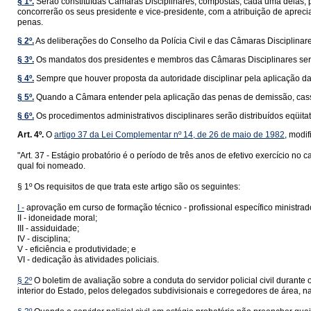
§ 1º.
Serão constituídas Câmaras Disciplinares, compostas, cada uma delas, p
concorrerão os seus presidente e vice-presidente, com a atribuição de aprecia
penas.
§ 2º.
As deliberações do Conselho da Polícia Civil e das Câmaras Disciplinare
§ 3º.
Os mandatos dos presidentes e membros das Câmaras Disciplinares serã
§ 4º.
Sempre que houver proposta da autoridade disciplinar pela aplicação da
§ 5º.
Quando a Câmara entender pela aplicação das penas de demissão, cassa
§ 6º.
Os procedimentos administrativos disciplinares serão distribuídos eqüit
Art. 4º.
O
artigo 37 da Lei Complementar nº 14, de 26 de maio de 1982
, modi
"Art. 37 - Estágio probatório é o período de três anos de efetivo exercício no 
qual foi nomeado.
§ 1º Os requisitos de que trata este artigo são os seguintes:
I -
aprovação em curso de formação técnico - profissional específico ministrado
II - idoneidade moral;
III - assiduidade;
IV - disciplina;
V - eficiência e produtividade; e
VI - dedicação às atividades policiais.
§ 2º
O boletim de avaliação sobre a conduta do servidor policial civil durante 
interior do Estado, pelos delegados subdivisionais e corregedores de área, n