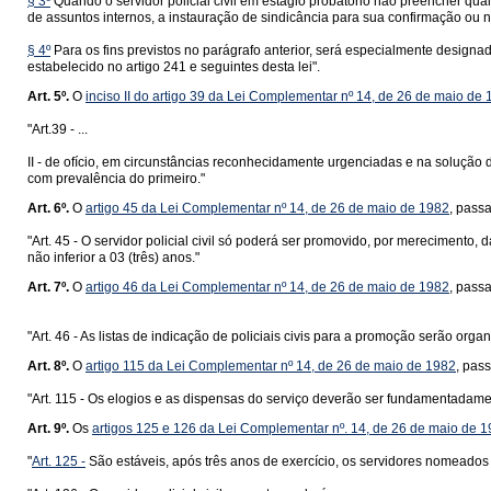
§ 3º
Quando o servidor policial civil em estágio probatório não preencher qua
de assuntos internos, a instauração de sindicância para sua confirmação ou 
§ 4º
Para os fins previstos no parágrafo anterior, será especialmente designa
estabelecido no artigo 241 e seguintes desta lei".
Art. 5º.
O
inciso II do artigo 39 da Lei Complementar nº 14, de 26 de maio de
"Art.39 - ...
II - de ofício, em circunstâncias reconhecidamente urgenciadas e na solução d
com prevalência do primeiro."
Art. 6º.
O
artigo 45 da Lei Complementar nº 14, de 26 de maio de 1982
, pass
"Art. 45 - O servidor policial civil só poderá ser promovido, por merecimento, 
não inferior a 03 (três) anos."
Art. 7º.
O
artigo 46 da Lei Complementar nº 14, de 26 de maio de 1982
, pass
"Art. 46 - As listas de indicação de policiais civis para a promoção serão org
Art. 8º.
O
artigo 115 da Lei Complementar nº 14, de 26 de maio de 1982
, pas
"Art. 115 - Os elogios e as dispensas do serviço deverão ser fundamentadamen
Art. 9º.
Os
artigos 125 e 126 da Lei Complementar nº. 14, de 26 de maio de 
"
Art. 125 -
São estáveis, após três anos de exercício, os servidores nomeados