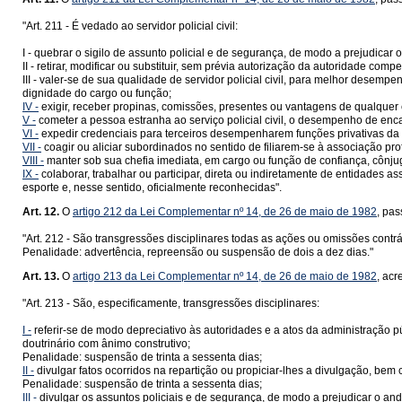
"Art. 211 - É vedado ao servidor policial civil:
I - quebrar o sigilo de assunto policial e de segurança, de modo a prejudicar
II - retirar, modificar ou substituir, sem prévia autorização da autoridade com
III - valer-se de sua qualidade de servidor policial civil, para melhor desemp
dignidade do cargo ou função;
IV -
exigir, receber propinas, comissões, presentes ou vantagens de qualquer
V -
cometer a pessoa estranha ao serviço policial civil, o desempenho de en
VI -
expedir credenciais para terceiros desempenharem funções privativas da P
VII -
coagir ou aliciar subordinados no sentido de filiarem-se à associação profis
VIII -
manter sob sua chefia imediata, em cargo ou função de confiança, cônj
IX -
colaborar, trabalhar ou participar, direta ou indiretamente de entidades 
esporte e, nesse sentido, oficialmente reconhecidas".
Art. 12.
O
artigo 212 da Lei Complementar nº 14, de 26 de maio de 1982
, pas
"Art. 212 - São transgressões disciplinares todas as ações ou omissões contrár
Penalidade: advertência, repreensão ou suspensão de dois a dez dias."
Art. 13.
O
artigo 213 da Lei Complementar nº 14, de 26 de maio de 1982
, acr
"Art. 213 - São, especificamente, transgressões disciplinares:
I -
referir-se de modo depreciativo às autoridades e a atos da administração 
doutrinário com ânimo construtivo;
Penalidade: suspensão de trinta a sessenta dias;
II -
divulgar fatos ocorridos na repartição ou propiciar-lhes a divulgação, bem 
Penalidade: suspensão de trinta a sessenta dias;
III -
divulgar os assuntos policiais e de segurança, de modo a prejudicar o anda