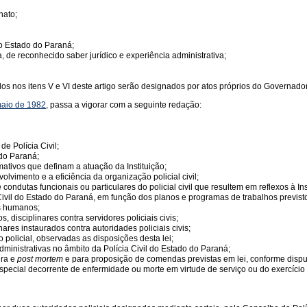
nato;
o Estado do Paraná;
 de reconhecido saber jurídico e experiência administrativa;
dos nos itens V e VI deste artigo serão designados por atos próprios do Governado
maio de 1982
, passa a vigorar com a seguinte redação:
e Polícia Civil;
 do Paraná;
mativos que definam a atuação da Instituição;
vimento e a eficiência da organização policial civil;
ondutas funcionais ou particulares do policial civil que resultem em reflexos à Ins
Civil do Estado do Paraná, em função dos planos e programas de trabalhos previsto
os humanos;
 disciplinares contra servidores policiais civis;
ares instaurados contra autoridades policiais civis;
 policial, observadas as disposições desta lei;
ministrativas no âmbito da Polícia Civil do Estado do Paraná;
ura e
post mortem
e para proposição de comendas previstas em lei, conforme dispu
pecial decorrente de enfermidade ou morte em virtude de serviço ou do exercício