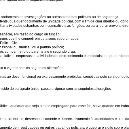
 o andamento de investigações ou outros trabalhos policiais ou de segurança;
petente, qualquer documento de unidade policial, com o fim de criar direitos ou obri
enhar atividades estranhas ou incompatíveis às funções, ou para lograr proveito dir
 espécie, em razão do cargo ou função;
cargos que lhe competirem ou a seus subordinados;
olícia Civil;
sional ou sindical, ou a partido político;
uge, companheiro ou parente até o segundo grau.
associativas, empresas ou atividades de entretenimento e em locais que proporcion
sa a vigorar com as seguintes alterações:
ias ao dever funcional ou expressamente proibidas, cometidas pelo servidor policial
escido de parágrafo único, passa a vigorar com as seguintes alterações:
pública, qualquer que seja o meio empregado para esse fim, salvo quando em traba
como, referir-se, desrespeitosamente e depreciativamente às autoridades e atos da a
mento de investigações ou outros trabalhos policiais, e quebrar o sigilo sobre pl