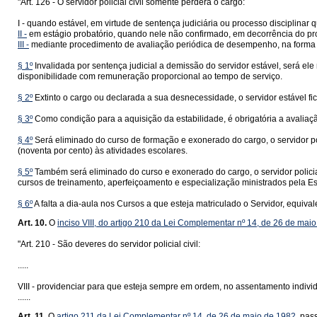
"Art. 126 - O servidor policial civil somente perderá o cargo:
I - quando estável, em virtude de sentença judiciária ou processo disciplina
II -
em estágio probatório, quando nele não confirmado, em decorrência do proced
III -
mediante procedimento de avaliação periódica de desempenho, na forma 
§ 1º
Invalidada por sentença judicial a demissão do servidor estável, será el
disponibilidade com remuneração proporcional ao tempo de serviço.
§ 2º
Extinto o cargo ou declarada a sua desnecessidade, o servidor estável f
§ 3º
Como condição para a aquisição da estabilidade, é obrigatória a avaliaç
§ 4º
Será eliminado do curso de formação e exonerado do cargo, o servidor pol
(noventa por cento) às atividades escolares.
§ 5º
Também será eliminado do curso e exonerado do cargo, o servidor policial 
cursos de treinamento, aperfeiçoamento e especialização ministrados pela Es
§ 6º
A falta a dia-aula nos Cursos a que esteja matriculado o Servidor, equivale
Art. 10.
O
inciso VIII, do artigo 210 da Lei Complementar nº 14, de 26 de mai
"Art. 210 - São deveres do servidor policial civil:
.....
VIII - providenciar para que esteja sempre em ordem, no assentamento individ
......
Art. 11.
O
artigo 211 da Lei Complementar nº 14, de 26 de maio de 1982
, pas