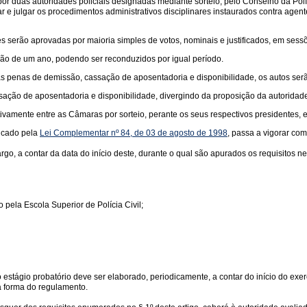
or duas autoridades policiais designadas mediante sorteio, pelo Conselho da Polí
r e julgar os procedimentos administrativos disciplinares instaurados contra agent
s serão aprovadas por maioria simples de votos, nominais e justificados, em sessõ
o de um ano, podendo ser reconduzidos por igual período.
s penas de demissão, cassação de aposentadoria e disponibilidade, os autos serã
ção de aposentadoria e disponibilidade, divergindo da proposição da autoridade
ativamente entre as Câmaras por sorteio, perante os seus respectivos presidentes,
ficado pela
Lei Complementar nº 84, de 03 de agosto de 1998
, passa a vigorar com
cargo, a contar da data do início deste, durante o qual são apurados os requisitos 
 pela Escola Superior de Polícia Civil;
o estágio probatório deve ser elaborado, periodicamente, a contar do início do exe
a forma do regulamento.