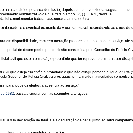
r que haja concluído pela sua demissão, depois de lhe haver sido assegurada ampla
imento administrativo de que trata o artigo 37, §§ 3º e 4º, desta lei;
da lei complementar federal, assegurada ampla defesa.
e reintegrado, e o eventual ocupante da vaga, se estável, reconduzido ao cargo de
icará em disponibilidade, com remuneração proporcional ao tempo de serviço, até
ão especial de desempenho por comissão constituída pelo Conselho da Polícia Civi
icial civil que esteja em estágio probatório que for reprovado em qualquer discipl
civil que esteja em estágio probatório e que não atingir percentual igual a 90% (n
cola Superior de Polícia Civil, para os quais tenham sido matriculados compulsor
rá, para todos os efeitos, à ausência ao serviço."
o de 1982
, passa a vigorar com as seguintes alterações:
ual, a sua declaração de família e a declaração de bens, junto ao setor competent
sa a vigorar com as seguintes alterações: