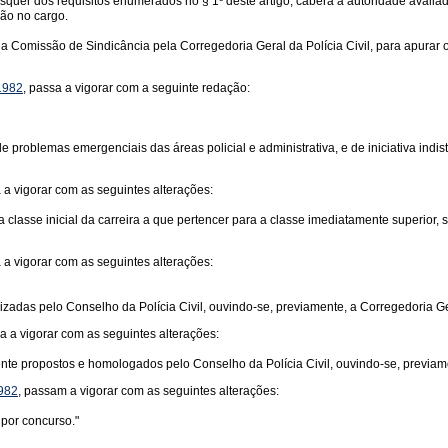
isquer dos requisitos enumerados no § 1º deste artigo, caberá à autoridade avalia
não no cargo.
da Comissão de Sindicância pela Corregedoria Geral da Polícia Civil, para apurar 
 1982
, passa a vigorar com a seguinte redação:
e problemas emergenciais das áreas policial e administrativa, e de iniciativa indi
a a vigorar com as seguintes alterações:
da classe inicial da carreira a que pertencer para a classe imediatamente superior, 
a a vigorar com as seguintes alterações:
anizadas pelo Conselho da Polícia Civil, ouvindo-se, previamente, a Corregedoria Ge
sa a vigorar com as seguintes alterações:
te propostos e homologados pelo Conselho da Polícia Civil, ouvindo-se, previamen
1982
, passam a vigorar com as seguintes alterações:
 por concurso."