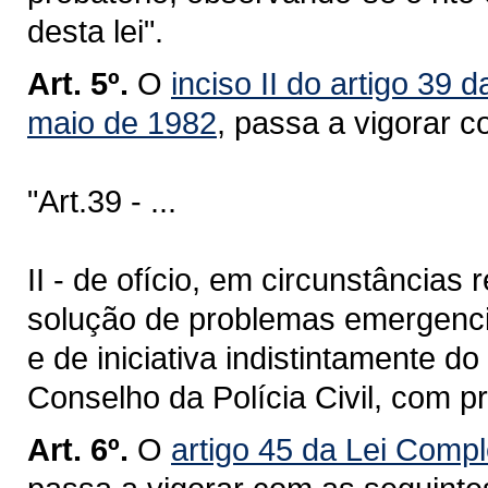
desta lei".
Art. 5º.
O
inciso II do artigo 39
maio de 1982
, passa a vigorar 
"Art.39 - ...
II - de ofício, em circunstância
solução de problemas emergenciai
e de iniciativa indistintamente d
Conselho da Polícia Civil, com pr
Art. 6º.
O
artigo 45 da Lei Comp