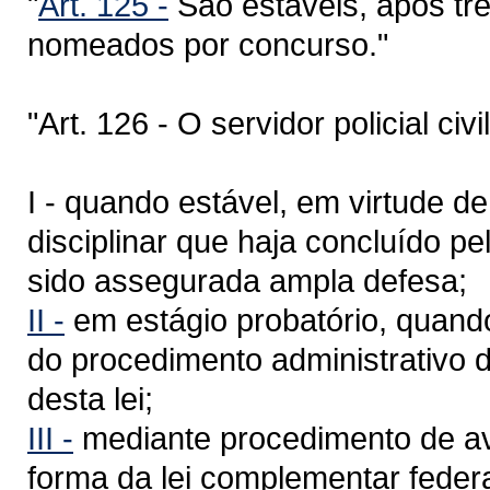
"
Art. 125 -
São estáveis, após trê
nomeados por concurso."
"Art. 126 - O servidor policial ci
I - quando estável, em virtude d
disciplinar que haja concluído p
sido assegurada ampla defesa;
II -
em estágio probatório, quand
do procedimento administrativo de
desta lei;
III -
mediante procedimento de av
forma da lei complementar feder