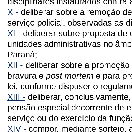
disciplinares instaurados contra a
X -
deliberar sobre a remoção de 
serviço policial, observadas as d
XI -
deliberar sobre proposta de 
unidades administrativas no âmbi
Paraná;
XII -
deliberar sobre a promoção p
bravura e
post mortem
e para pr
lei, conforme dispuser o regulam
XIII -
deliberar, conclusivamente
pensão especial decorrente de e
serviço ou do exercício da funçã
XIV -
compor, mediante sorteio, 