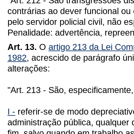
"Art. 212 - São transgressões di
contrárias ao dever funcional o
pelo servidor policial civil, não e
Penalidade: advertência, repree
Art. 13.
O
artigo 213 da Lei Com
1982
, acrescido de parágrafo ún
alterações:
"Art. 213 - São, especificamente,
I -
referir-se de modo depreciativ
administração pública, qualquer
fim, salvo quando em trabalho a