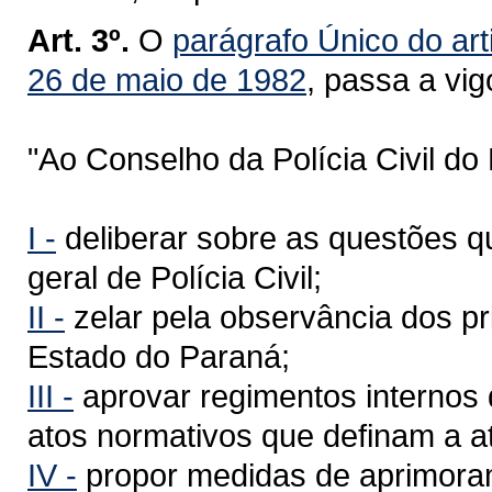
Art. 3º.
O
parágrafo Único do art
26 de maio de 1982
, passa a vi
"Ao Conselho da Polícia Civil d
I -
deliberar sobre as questões q
geral de Polícia Civil;
II -
zelar pela observância dos pri
Estado do Paraná;
III -
aprovar regimentos internos d
atos normativos que definam a at
IV -
propor medidas de aprimorame