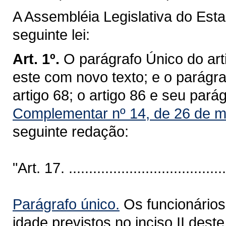
A Assembléia Legislativa do Est
seguinte lei:
Art. 1º.
O parágrafo Único do art
este com novo texto; e o parágraf
artigo 68; o artigo 86 e seu pará
Complementar nº 14, de 26 de m
seguinte redação:
"Art. 17. ........................................
Parágrafo único.
Os funcionários 
idade previstos no inciso II dest