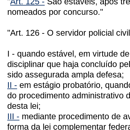
"
Art. 125 -
São estáveis, após trê
nomeados por concurso."
"Art. 126 - O servidor policial ci
I - quando estável, em virtude d
disciplinar que haja concluído p
sido assegurada ampla defesa;
II -
em estágio probatório, quand
do procedimento administrativo de
desta lei;
III -
mediante procedimento de av
forma da lei complementar feder