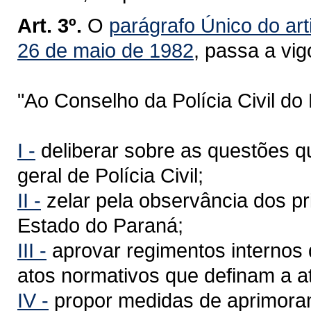
Art. 3º.
O
parágrafo Único do art
26 de maio de 1982
, passa a vi
"Ao Conselho da Polícia Civil d
I -
deliberar sobre as questões q
geral de Polícia Civil;
II -
zelar pela observância dos pri
Estado do Paraná;
III -
aprovar regimentos internos d
atos normativos que definam a at
IV -
propor medidas de aprimorame