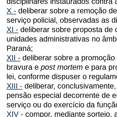
disciplinares instaurados contra a
X -
deliberar sobre a remoção de 
serviço policial, observadas as d
XI -
deliberar sobre proposta de 
unidades administrativas no âmbi
Paraná;
XII -
deliberar sobre a promoção p
bravura e
post mortem
e para pr
lei, conforme dispuser o regulam
XIII -
deliberar, conclusivamente
pensão especial decorrente de e
serviço ou do exercício da funçã
XIV -
compor, mediante sorteio, 