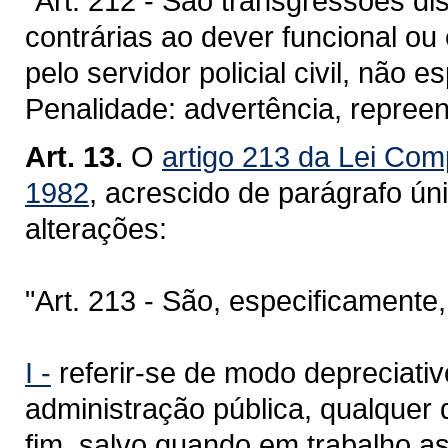
"Art. 212 - São transgressões di
contrárias ao dever funcional o
pelo servidor policial civil, não e
Penalidade: advertência, repree
Art. 13.
O
artigo 213 da Lei Com
1982
, acrescido de parágrafo ún
alterações:
"Art. 213 - São, especificamente,
I -
referir-se de modo depreciativ
administração pública, qualquer
fim, salvo quando em trabalho a