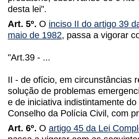
desta lei".
Art. 5º.
O
inciso II do artigo 39
maio de 1982
, passa a vigorar 
"Art.39 - ...
II - de ofício, em circunstância
solução de problemas emergenciai
e de iniciativa indistintamente d
Conselho da Polícia Civil, com pr
Art. 6º.
O
artigo 45 da Lei Comp