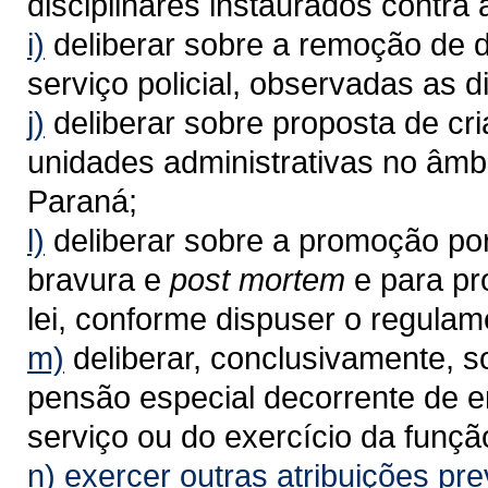
disciplinares instaurados contra a
i)
deliberar sobre a remoção de d
serviço policial, observadas as d
j)
deliberar sobre proposta de cr
unidades administrativas no âmbi
Paraná;
l)
deliberar sobre a promoção por
bravura e
post mortem
e para p
lei, conforme dispuser o regulam
m)
deliberar, conclusivamente, 
pensão especial decorrente de e
serviço ou do exercício da funçã
n)
exercer outras atribuições prev