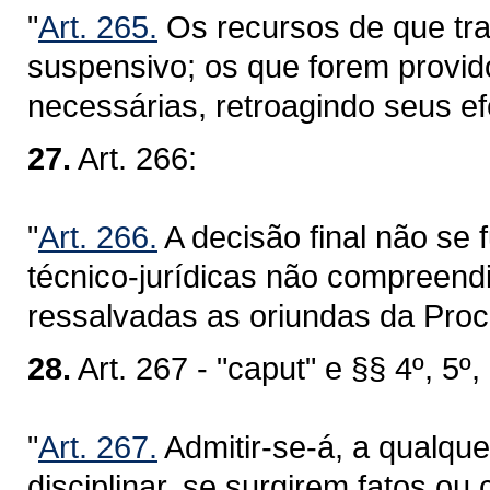
"
Art. 265.
Os recursos de que tra
suspensivo; os que forem provido
necessárias, retroagindo seus efe
27.
Art. 266:
"
Art. 266.
A decisão final não se
técnico-jurídicas não compreend
ressalvadas as oriundas da Proc
28.
Art. 267 - "caput" e §§ 4º, 5º, 
"
Art. 267.
Admitir-se-á, a qualque
disciplinar, se surgirem fatos ou