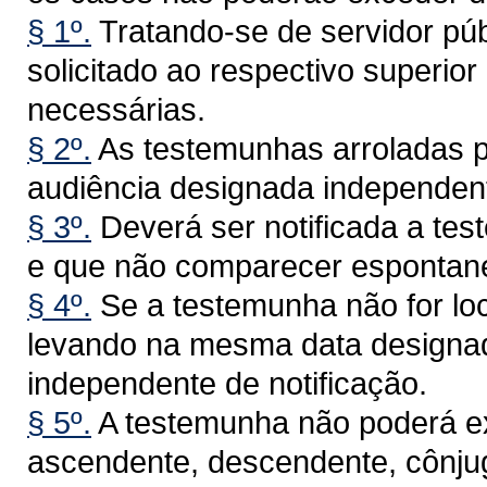
§ 1º.
Tratando-se de servidor pú
solicitado ao respectivo superio
necessárias.
§ 2º.
As testemunhas arroladas 
audiência designada independent
§ 3º.
Deverá ser notificada a tes
e que não comparecer espontan
§ 4º.
Se a testemunha não for loc
levando na mesma data designad
independente de notificação.
§ 5º.
A testemunha não poderá exi
ascendente, descendente, cônju