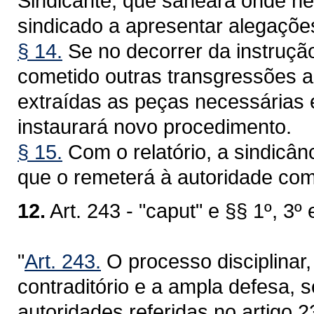
Sindicante, que saneará onde nec
sindicado a apresentar alegações
§ 14.
Se no decorrer da instrução 
cometido outras transgressões a
extraídas as peças necessárias 
instaurará novo procedimento.
§ 15.
Com o relatório, a sindicân
que o remeterá à autoridade com
12.
Art. 243 - "caput" e §§ 1º, 3º 
"
Art. 243.
O processo disciplinar,
contraditório e a ampla defesa, 
autoridades referidas no artigo 