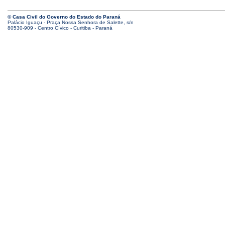
© Casa Civil do Governo do Estado do Paraná
Palácio Iguaçu - Praça Nossa Senhora de Salette, s/n
80530-909 - Centro Cívico - Curitiba - Paraná