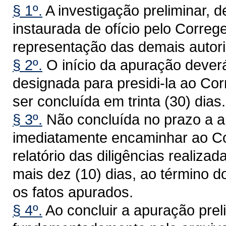
§ 1º.
A investigação preliminar, d
instaurada de ofício pelo Correge
representação das demais autorid
§ 2º.
O início da apuração dever
designada para presidi-la ao Cor
ser concluída em trinta (30) dias.
§ 3º.
Não concluída no prazo a a
imediatamente encaminhar ao Cor
relatório das diligências realiza
mais dez (10) dias, ao término d
os fatos apurados.
§ 4º.
Ao concluir a apuração prel