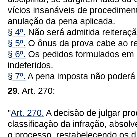
vícios insanáveis de procediment
anulação da pena aplicada.
§ 4º.
Não será admitida reiteraç
§ 5º.
O ônus da prova cabe ao re
§ 6º.
Os pedidos formulados em 
indeferidos.
§ 7º.
A pena imposta não poderá 
29.
Art. 270:
"
Art. 270.
A decisão de julgar pro
classificação da infração, absolv
o processo, restabelecendo os di