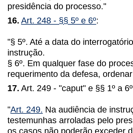
presidência do processo."
16.
Art. 248 - §§ 5º e 6º
:
"§ 5º. Até a data do interrogatór
instrução.
§ 6º. Em qualquer fase do proces
requerimento da defesa, ordenar
17.
Art. 249 - "caput" e §§ 1º a 6º
"
Art. 249.
Na audiência de instru
testemunhas arroladas pelo pre
os casos não poderão exceder de