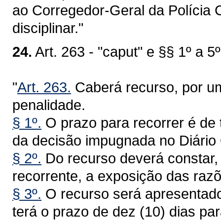
ao Corregedor-Geral da Polícia C
disciplinar."
24.
Art. 263 - "caput" e §§ 1º a 5º
"
Art. 263.
Caberá recurso, por um
penalidade.
§ 1º.
O prazo para recorrer é de t
da decisão impugnada no Diário O
§ 2º.
Do recurso deverá constar,
recorrente, a exposição das raz
§ 3º.
O recurso será apresentado
terá o prazo de dez (10) dias p