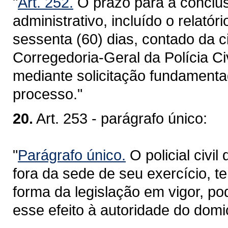
"
Art. 252.
O prazo para a conclus
administrativo, incluído o relatór
sessenta (60) dias, contado da c
Corregedoria-Geral da Polícia Ci
mediante solicitação fundamenta
processo."
20.
Art. 253 - parágrafo único:
"
Parágrafo único.
O policial civi
fora da sede de seu exercício, ter
forma da legislação em vigor, po
esse efeito à autoridade do domi