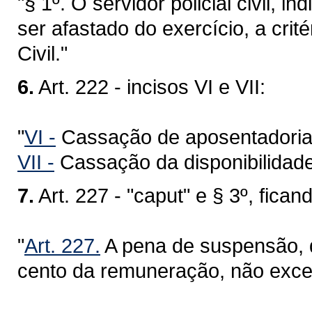
"§ 1º. O servidor policial civil, 
ser afastado do exercício, a crit
Civil."
6.
Art. 222 - incisos VI e VII:
"
VI -
Cassação de aposentadoria
VII -
Cassação da disponibilidade
7.
Art. 227 - "caput" e § 3º, fic
"
Art. 227.
A pena de suspensão, q
cento da remuneração, não exced