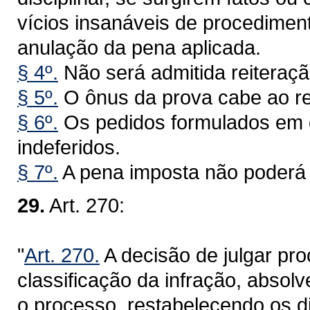
vícios insanáveis de procediment
anulação da pena aplicada.
§ 4º.
Não será admitida reiteraç
§ 5º.
O ônus da prova cabe ao re
§ 6º.
Os pedidos formulados em 
indeferidos.
§ 7º.
A pena imposta não poderá 
29.
Art. 270:
"
Art. 270.
A decisão de julgar pro
classificação da infração, absolv
o processo, restabelecendo os di