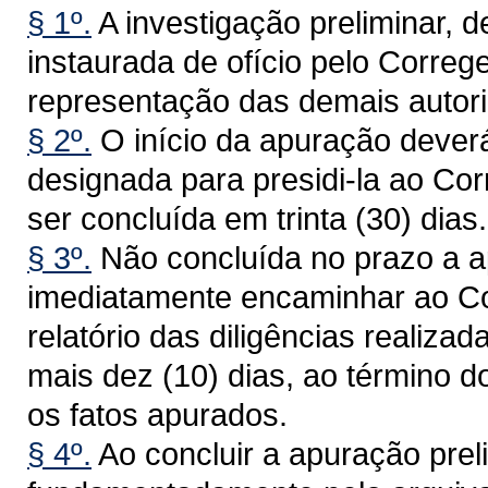
§ 1º.
A investigação preliminar, d
instaurada de ofício pelo Correge
representação das demais autorid
§ 2º.
O início da apuração dever
designada para presidi-la ao Cor
ser concluída em trinta (30) dias.
§ 3º.
Não concluída no prazo a a
imediatamente encaminhar ao Cor
relatório das diligências realiza
mais dez (10) dias, ao término d
os fatos apurados.
§ 4º.
Ao concluir a apuração prel