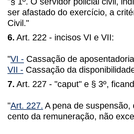
"§ 1º. O servidor policial civil, 
ser afastado do exercício, a crit
Civil."
6.
Art. 222 - incisos VI e VII:
"
VI -
Cassação de aposentadoria
VII -
Cassação da disponibilidade
7.
Art. 227 - "caput" e § 3º, fic
"
Art. 227.
A pena de suspensão, q
cento da remuneração, não exced