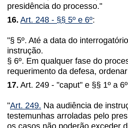
presidência do processo."
16.
Art. 248 - §§ 5º e 6º
:
"§ 5º. Até a data do interrogatór
instrução.
§ 6º. Em qualquer fase do proces
requerimento da defesa, ordenar
17.
Art. 249 - "caput" e §§ 1º a 6º
"
Art. 249.
Na audiência de instru
testemunhas arroladas pelo pre
os casos não poderão exceder de