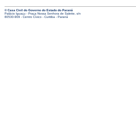
© Casa Civil do Governo do Estado do Paraná
Palácio Iguaçu - Praça Nossa Senhora de Salette, s/n
80530-909 - Centro Cívico - Curitiba - Paraná