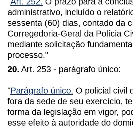
"
Art. 252.
O prazo para a conclus
administrativo, incluído o relatór
sessenta (60) dias, contado da c
Corregedoria-Geral da Polícia Ci
mediante solicitação fundamenta
processo."
20.
Art. 253 - parágrafo único:
"
Parágrafo único.
O policial civi
fora da sede de seu exercício, ter
forma da legislação em vigor, po
esse efeito à autoridade do domi