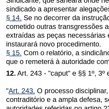
Sindicante, que saneará onde nec
sindicado a apresentar alegações
§ 14.
Se no decorrer da instrução 
cometido outras transgressões a
extraídas as peças necessárias 
instaurará novo procedimento.
§ 15.
Com o relatório, a sindicân
que o remeterá à autoridade com
12.
Art. 243 - "caput" e §§ 1º, 3º 
"
Art. 243.
O processo disciplinar,
contraditório e a ampla defesa, 
autoridades referidas no artigo 