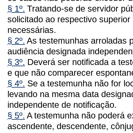
§ 1º.
Tratando-se de servidor pú
solicitado ao respectivo superio
necessárias.
§ 2º.
As testemunhas arroladas 
audiência designada independent
§ 3º.
Deverá ser notificada a tes
e que não comparecer espontan
§ 4º.
Se a testemunha não for loc
levando na mesma data designad
independente de notificação.
§ 5º.
A testemunha não poderá exi
ascendente, descendente, cônju