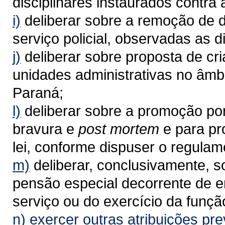
disciplinares instaurados contra a
i)
deliberar sobre a remoção de d
serviço policial, observadas as d
j)
deliberar sobre proposta de cr
unidades administrativas no âmbi
Paraná;
l)
deliberar sobre a promoção por
bravura e
post mortem
e para p
lei, conforme dispuser o regulam
m)
deliberar, conclusivamente, 
pensão especial decorrente de e
serviço ou do exercício da funçã
n)
exercer outras atribuições prev