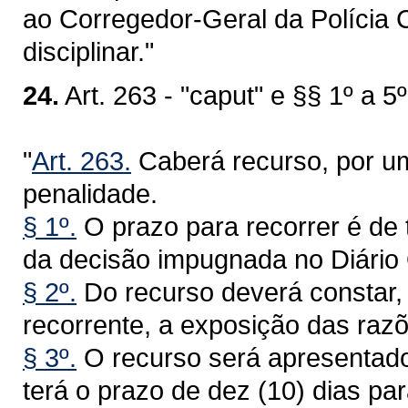
ao Corregedor-Geral da Polícia C
disciplinar."
24.
Art. 263 - "caput" e §§ 1º a 5º
"
Art. 263.
Caberá recurso, por um
penalidade.
§ 1º.
O prazo para recorrer é de t
da decisão impugnada no Diário O
§ 2º.
Do recurso deverá constar,
recorrente, a exposição das raz
§ 3º.
O recurso será apresentado
terá o prazo de dez (10) dias p