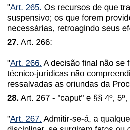
"
Art. 265.
Os recursos de que tra
suspensivo; os que forem provido
necessárias, retroagindo seus efe
27.
Art. 266:
"
Art. 266.
A decisão final não se
técnico-jurídicas não compreend
ressalvadas as oriundas da Proc
28.
Art. 267 - "caput" e §§ 4º, 5º, 
"
Art. 267.
Admitir-se-á, a qualque
disciplinar, se surgirem fatos ou