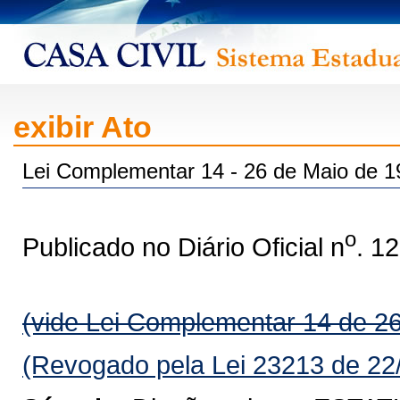
exibir Ato
Lei Complementar 14 - 26 de Maio de 1
o
Publicado no Diário Oficial n
. 1
(vide Lei Complementar 14 de 2
(Revogado pela Lei 23213 de 22