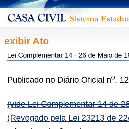
exibir Ato
Lei Complementar 14 - 26 de Maio de 1
o
Publicado no Diário Oficial n
. 1
(vide Lei Complementar 14 de 2
(Revogado pela Lei 23213 de 22