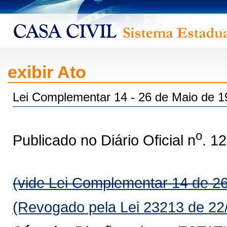
exibir Ato
Lei Complementar 14 - 26 de Maio de 1
o
Publicado no Diário Oficial n
. 1
(vide Lei Complementar 14 de 2
(Revogado pela Lei 23213 de 22