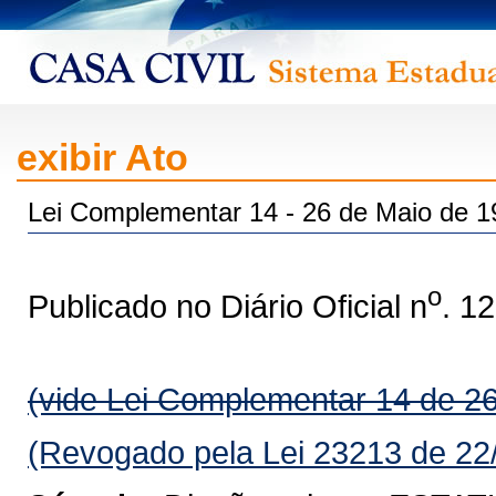
exibir Ato
Lei Complementar 14 - 26 de Maio de 1
o
Publicado no Diário Oficial n
. 1
(vide Lei Complementar 14 de 2
(Revogado pela Lei 23213 de 22