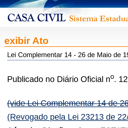
exibir Ato
Lei Complementar 14 - 26 de Maio de 1
o
Publicado no Diário Oficial n
. 1
(vide Lei Complementar 14 de 2
(Revogado pela Lei 23213 de 22