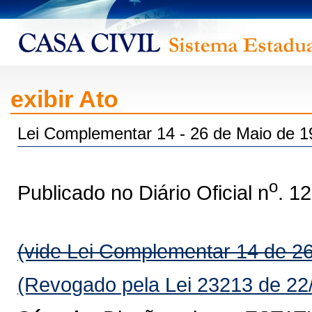
exibir Ato
Lei Complementar 14 - 26 de Maio de 1
o
Publicado no Diário Oficial n
. 1
(vide Lei Complementar 14 de 2
(Revogado pela Lei 23213 de 22