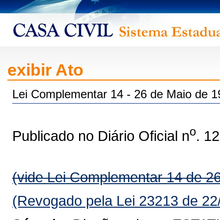
exibir Ato
Lei Complementar 14 - 26 de Maio de 1
o
Publicado no Diário Oficial n
. 1
(vide Lei Complementar 14 de 2
(Revogado pela Lei 23213 de 22