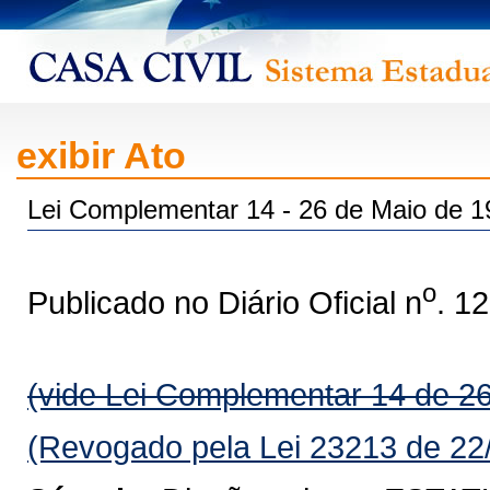
exibir Ato
Lei Complementar 14 - 26 de Maio de 1
o
Publicado no Diário Oficial n
. 1
(vide Lei Complementar 14 de 2
(Revogado pela Lei 23213 de 22