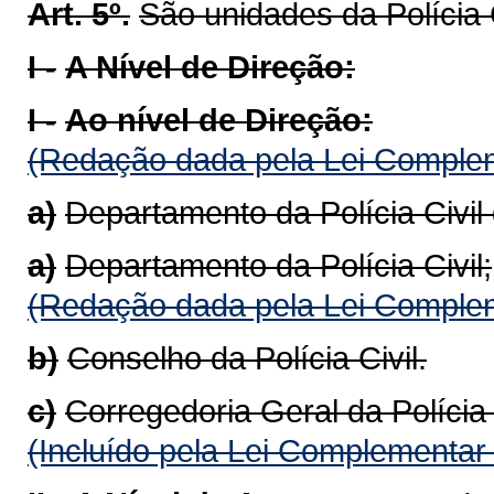
Art. 5º.
São unidades da Polícia C
I -
A Nível de Direção:
I -
Ao nível de Direção:
(Redação dada pela Lei Complem
a)
Departamento da Polícia Civil
a)
Departamento da Polícia Civil;
(Redação dada pela Lei Complem
b)
Conselho da Polícia Civil.
c)
Corregedoria Geral da Polícia 
(Incluído pela Lei Complementar