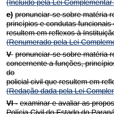
(Incluído pela Lei Complementar
e)
pronunciar-se sobre matéria r
princípios e condutas funcionais o
resultem em reflexos à Instituiçã
(Renumerado pela Lei Compleme
V 
pronunciar-se sobre matéria r
concernente a funções, princípio
do
policial civil que resultem em refl
(Redação dada pela Lei Complem
VI -
examinar e avaliar as propos
Polícia Civil do Estado do Para