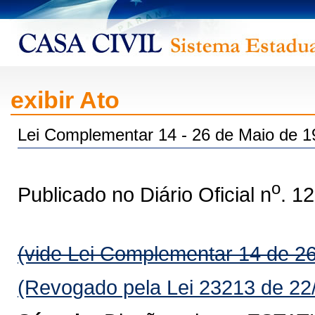
exibir Ato
Lei Complementar 14 - 26 de Maio de 1
o
Publicado no Diário Oficial n
. 1
(vide Lei Complementar 14 de 2
(Revogado pela Lei 23213 de 22