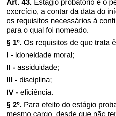
Art. 43.
Estágio probatório é o p
exercício, a contar da data do in
os requisitos necessários à conf
para o qual foi nomeado.
§ 1º.
Os requisitos de que trata ê
I -
idoneidade moral;
II -
assiduidade;
III -
disciplina;
IV -
eficiência.
§ 2º.
Para efeito do estágio prob
mesmo cargo, desde que não ten