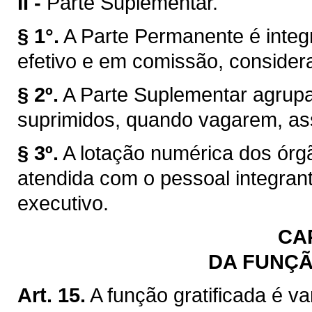
II -
Parte Suplementar.
§ 1°.
A Parte Permanente é integ
efetivo e em comissão, consider
§ 2º.
A Parte Suplementar agrup
suprimidos, quando vagarem, ass
§ 3º.
A lotação numérica dos órgã
atendida com o pessoal integran
executivo.
CAP
DA FUNÇÃ
Art. 15.
A função gratificada é 