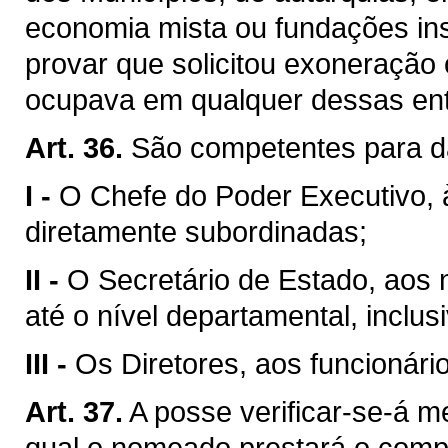
economia mista ou fundações ins
provar que solicitou exoneração
ocupava em qualquer dessas ent
Art. 36.
São competentes para d
I -
O Chefe do Poder Executivo, 
diretamente subordinadas;
II -
O Secretário de Estado, aos
até o nível departamental, inclusi
III -
Os Diretores, aos funcionári
Art. 37.
A posse verificar-se-á m
qual o nomeado prestará o com