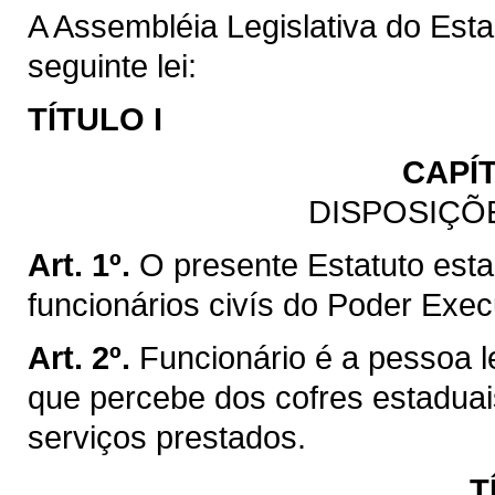
A Assembléia Legislativa do Est
seguinte lei:
TÍTULO I
CAPÍ
DISPOSIÇÕ
Art. 1º.
O presente Estatuto esta
funcionários civís do Poder Exe
Art. 2º.
Funcionário é a pessoa l
que percebe dos cofres estadua
serviços prestados.
T