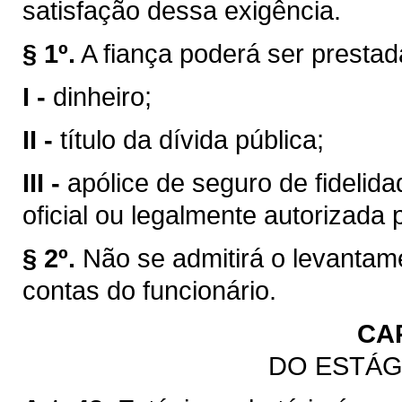
satisfação dessa exigência.
§ 1º.
A fiança poderá ser presta
I -
dinheiro;
II -
título da dívida pública;
III -
apólice de seguro de fidelidad
oficial ou legalmente autorizada 
§ 2º.
Não se admitirá o levantam
contas do funcionário.
CA
DO ESTÁG