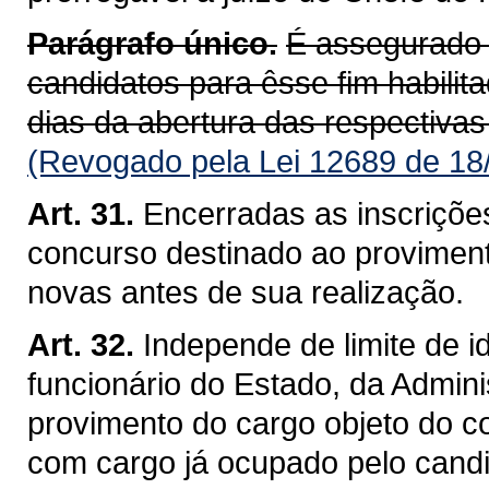
Parágrafo único.
É assegurado 
candidatos para êsse fim habili
dias da abertura das respectivas
(Revogado pela Lei 12689 de 18
Art. 31.
Encerradas as inscriçõe
concurso destinado ao proviment
novas antes de sua realização.
Art. 32.
Independe de limite de 
funcionário do Estado, da Admini
provimento do cargo objeto do c
com cargo já ocupado pelo candi