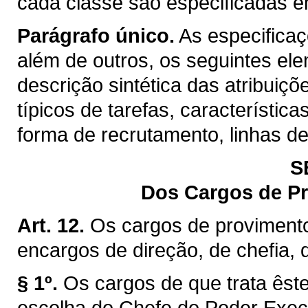
cada classe são especificadas 
Parágrafo único.
As especifica
além de outros, os seguintes el
descrição sintética das atribuiç
típicos de tarefas, característica
forma de recrutamento, linhas d
S
Dos Cargos de P
Art. 12.
Os cargos de proviment
encargos de direção, de chefia,
§ 1º.
Os cargos de que trata êste
escolha do Chefe do Poder Exec