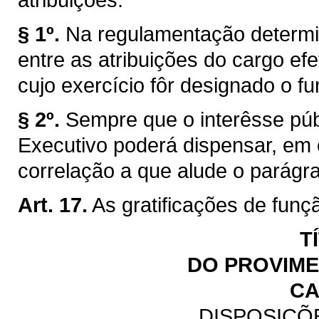
§ 1º.
Na regulamentação determi
entre as atribuições do cargo efe
cujo exercício fôr designado o fu
§ 2º.
Sempre que o interêsse públ
Executivo poderá dispensar, em
correlação a que alude o parágraf
Art. 17.
As gratificações de funç
T
DO PROVIM
CA
DISPOSIÇÕ