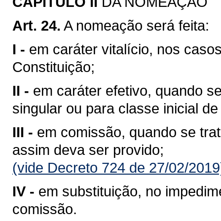
CAPITULO II
DA NOMEAÇÃO
Art. 24.
A nomeação será feita:
I -
em caráter vitalício, nos cas
Constituição;
II -
em caráter efetivo, quando s
singular ou para classe inicial de
III -
em comissão, quando se trata
assim deva ser provido;
(vide Decreto 724 de 27/02/2019
IV -
em substituição, no impedim
comissão.