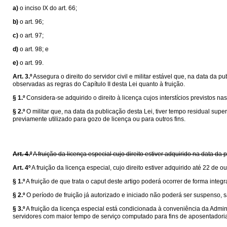
a)
o inciso IX do art. 66;
b)
o art. 96;
c)
o art. 97;
d)
o art. 98; e
e)
o art. 99.
Art. 3.º
Assegura o direito do servidor civil e militar estável que, na data da p
observadas as regras do Capítulo II desta Lei quanto à fruição.
§ 1.º
Considera-se adquirido o direito à licença cujos interstícios previstos 
§ 2.º
O militar que, na data da publicação desta Lei, tiver tempo residual sup
previamente utilizado para gozo de licença ou para outros fins.
Art. 4.º
A fruição da licença especial cujo direito estiver adquirido na data
Art. 4º
A fruição da licença especial, cujo direito estiver adquirido até 22 de
§ 1.º
A fruição de que trata o caput deste artigo poderá ocorrer de forma integra
§ 2.º
O período de fruição já autorizado e iniciado não poderá ser suspenso, 
§ 3.º
A fruição da licença especial está condicionada à conveniência da Admin
servidores com maior tempo de serviço computado para fins de aposentadoria