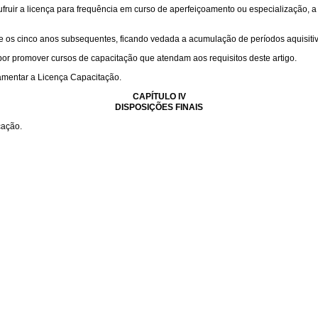
fruir a licença para frequência em curso de aperfeiçoamento ou especialização, a
te os cinco anos subsequentes, ficando vedada a acumulação de períodos aquisitiv
por promover cursos de capacitação que atendam aos requisitos deste artigo.
amentar a Licença Capacitação.
CAPÍTULO IV
DISPOSIÇÕES FINAIS
cação.