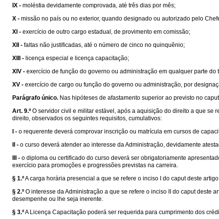
IX -
moléstia devidamente comprovada, até três dias por mês;
X -
missão no país ou no exterior, quando designado ou autorizado pelo Chef
XI -
exercício de outro cargo estadual, de provimento em comissão;
XII -
faltas não justificadas, até o número de cinco no quinquênio;
XIII -
licença especial e licença capacitação;
XIV -
exercício de função do governo ou administração em qualquer parte do t
XV -
exercício de cargo ou função do governo ou administração, por designa
Parágrafo único.
Nas hipóteses de afastamento superior ao previsto no caput 
Art. 9.º
O servidor civil e militar estável, após a aquisição do direito a que s
direito, observados os seguintes requisitos, cumulativos:
I -
o requerente deverá comprovar inscrição ou matrícula em cursos de capaci
II -
o curso deverá atender ao interesse da Administração, devidamente atesta
III -
o diploma ou certificado do curso deverá ser obrigatoriamente apresenta
exercício para promoções e progressões previstas na carreira.
§ 1.º
A carga horária presencial a que se refere o inciso I do caput deste art
§ 2.º
O interesse da Administração a que se refere o inciso II do caput deste
desempenhe ou lhe seja inerente.
§ 3.º
A Licença Capacitação poderá ser requerida para cumprimento dos crédito