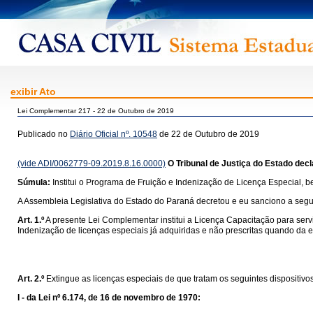
exibir Ato
Lei Complementar 217 - 22 de Outubro de 2019
Publicado no
Diário Oficial nº. 10548
de 22 de Outubro de 2019
(vide ADI/0062779-09.2019.8.16.0000)
O Tribunal de Justiça do Estado dec
Súmula:
Institui o Programa de Fruição e Indenização de Licença Especial, 
A Assembleia Legislativa do Estado do Paraná decretou e eu sanciono a segu
Art. 1.º
A presente Lei Complementar institui a Licença Capacitação para servid
Indenização de licenças especiais já adquiridas e não prescritas quando da e
Art. 2.º
Extingue as licenças especiais de que tratam os seguintes dispositivos
I -
da Lei nº 6.174, de 16 de novembro de 1970: