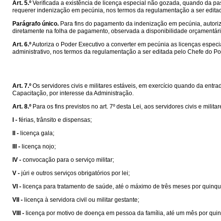
Art. 5.º
Verificada a existência de licença especial não gozada, quando da pa
requerer indenização em pecúnia, nos termos da regulamentação a ser editada 
Parágrafo único.
Para fins do pagamento da indenização em pecúnia, autoriz
diretamente na folha de pagamento, observada a disponibilidade orçamentária
Art. 6.º
Autoriza o Poder Executivo a converter em pecúnia as licenças espe
administrativo, nos termos da regulamentação a ser editada pelo Chefe do Po
Art. 7.º
Os servidores civis e militares estáveis, em exercício quando da entrad
Capacitação, por interesse da Administração.
Art. 8.º
Para os fins previstos no art. 7º desta Lei, aos servidores civis e mil
I -
férias, trânsito e dispensas;
II -
licença gala;
III -
licença nojo;
IV -
convocação para o serviço militar;
V -
júri e outros serviços obrigatórios por lei;
VI -
licença para tratamento de saúde, até o máximo de três meses por quinqu
VII -
licença à servidora civil ou militar gestante;
VIII -
licença por motivo de doença em pessoa da família, até um mês por qui