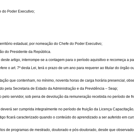
e do Poder Executivo;
erritório estadual, por nomeação do Chefe do Poder Executivo;
ção do Presidente da República.
deste artigo, interrompe-se a contagem para o período aquisitivo e recomeça a parti
e refere o art. 7º desta Lei, terá o prazo de um ano para requerer ao titular do órg
tação que contenham, no mínimo, noventa horas de carga horária presencial, obse
do pela Secretaria de Estado da Administração e da Previdência – Seap;
do pelo servidor, sob pena de devolução da remuneração recebida no período de fr
igo deverá ser cumprida integralmente no período de fruição da Licença Capacitaçã
 artigo ficará caracterizado quando o conteúdo do aprendizado a ser auferido em c
s de programas de mestrado, doutorado e pós-doutorado, desde que observados os re