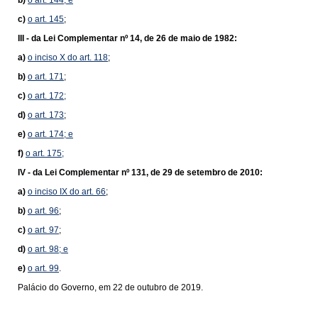
b)
o art. 144; e
c)
o art. 145
;
III -
da Lei Complementar nº 14, de 26 de maio de 1982:
a)
o inciso X do art. 118
;
b)
o art. 171
;
c)
o art. 172;
d)
o art. 173
;
e)
o art. 174; e
f)
o art. 175;
IV -
da Lei Complementar nº 131, de 29 de setembro de 2010:
a)
o inciso IX do art. 66
;
b)
o art. 96
;
c)
o art. 97
;
d)
o art. 98; e
e)
o art. 99
.
Palácio do Governo, em 22 de outubro de 2019.