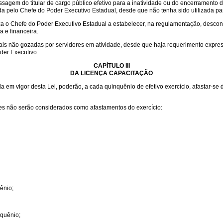
ssagem do titular de cargo público efetivo para a inatividade ou do encerramento 
pelo Chefe do Poder Executivo Estadual, desde que não tenha sido utilizada para 
a o Chefe do Poder Executivo Estadual a estabelecer, na regulamentação, descon
 e financeira.
ciais não gozadas por servidores em atividade, desde que haja requerimento exp
der Executivo.
CAPÍTULO III
DA LICENÇA CAPACITAÇÃO
a em vigor desta Lei, poderão, a cada quinquênio de efetivo exercício, afastar-se d
itares não serão considerados como afastamentos do exercício:
ênio;
nquênio;