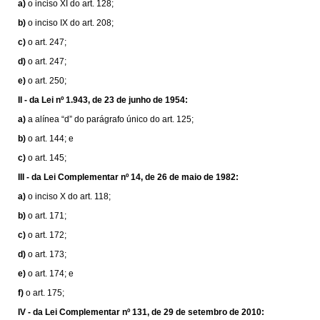
a)
o inciso XI do art. 128;
b)
o inciso IX do art. 208;
c)
o art. 247;
d)
o art. 247;
e)
o art. 250;
II -
da Lei nº 1.943, de 23 de junho de 1954:
a)
a alínea “d” do parágrafo único do art. 125;
b)
o art. 144; e
c)
o art. 145;
III -
da Lei Complementar nº 14, de 26 de maio de 1982:
a)
o inciso X do art. 118;
b)
o art. 171;
c)
o art. 172;
d)
o art. 173;
e)
o art. 174; e
f)
o art. 175;
IV -
da Lei Complementar nº 131, de 29 de setembro de 2010: