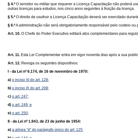
§ 4.º
O servidor ou militar que requerer a Licença Capacitação não poderá usu
outras licenças para estudos, nos cinco anos seguintes à fruição da licença.
§ 5.º
O direito de usufruir a Licença Capacitação deverá ser exercitado duran
§ 6.º
A administração não será obrigatoriamente responsável pelo custeio ou 
Art. 10.
O Chefe do Poder Executivo editará atos complementares para regul
Art. 11.
Esta Lei Complementar entra em vigor noventa dias após a sua publi
Art. 12.
Revoga os seguintes dispositivos:
I -
da Lei nº 6.174, de 16 de novembro de 1970:
a)
o inciso XI do art. 128
;
b)
o inciso IX do art. 208
;
c)
o art. 247
;
d)
o
art
. 249
; e
e)
o art. 250;
II -
da Lei nº 1.943, de 23 de junho de 1954:
a)
a alínea “d” do parágrafo único do art. 125;