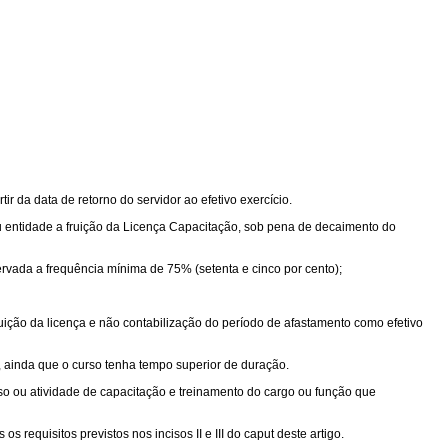
r da data de retorno do servidor ao efetivo exercício.
ão ou entidade a fruição da Licença Capacitação, sob pena de decaimento do
rvada a frequência mínima de 75% (setenta e cinco por cento);
uição da licença e não contabilização do período de afastamento como efetivo
o, ainda que o curso tenha tempo superior de duração.
urso ou atividade de capacitação e treinamento do cargo ou função que
quisitos previstos nos incisos II e III do caput deste artigo.