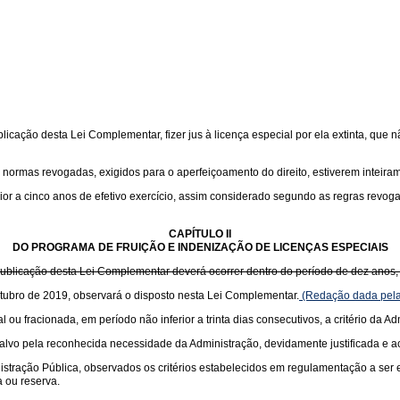
ublicação desta Lei Complementar, fizer jus à licença especial por ela extinta, que n
nas normas revogadas, exigidos para o aperfeiçoamento do direito, estiverem intei
erior a cinco anos de efetivo exercício, assim considerado segundo as regras revoga
CAPÍTULO II
DO PROGRAMA DE FRUIÇÃO E INDENIZAÇÃO DE LICENÇAS ESPECIAIS
 da publicação desta Lei Complementar deverá ocorrer dentro do período de dez ano
 outubro de 2019, observará o disposto nesta Lei Complementar.
(Redação dada pela
l ou fracionada, em período não inferior a trinta dias consecutivos, a critério da Ad
salvo pela reconhecida necessidade da Administração, devidamente justificada e ac
istração Pública, observados os critérios estabelecidos em regulamentação a ser e
 ou reserva.