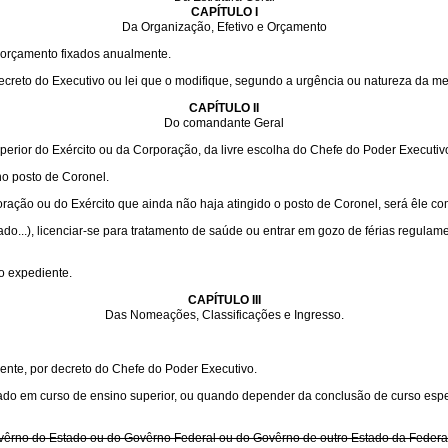
CAPÍTULO I
Da Organização, Efetivo e Orçamento
e orçamento fixados anualmente.
decreto do Executivo ou lei que o modifique, segundo a urgência ou natureza da m
CAPÍTULO II
Do comandante Geral
perior do Exército ou da Corporação, da livre escolha do Chefe do Poder Executiv
o posto de Coronel.
ração ou do Exército que ainda não haja atingido o posto de Coronel, será êle c
do...), licenciar-se para tratamento de saúde ou entrar em gozo de férias regulam
o expediente.
CAPÍTULO III
Das Nomeações, Classificações e Ingresso.
nte, por decreto do Chefe do Poder Executivo.
mado em curso de ensino superior, ou quando depender da conclusão de curso espe
vêrno do Estado ou do Govêrno Federal ou do Govêrno de outro Estado da Federaç