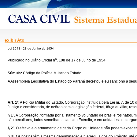
exibir Ato
Lei 1943 - 23 de Junho de 1954
o
Publicado no Diário Oficial n
. 108 de 17 de Julho de 1954
Súmula:
Código da Polícia Militar do Estado.
A Assembléia Legislativa do Estado do Paraná decretou e eu sanciono a segui
Art. 1º.
A Polícia Militar do Estado, Corporação instítuida pela Lei nr. 7, de 
Justiça e considerada, de acôrdo com a legislação federal, fôrça auxiliar, r
§ 1º.
A Corporação, formada por alistamento voluntário de brasileiros natos, m
são peculiares, todos semelhantes aos do Exército, e em unidades com orga
§ 2º.
O efetivo e o armamento de cada Corpo ou Unidade não podem exceder 
§ 3º.
Os postos têm a mesma denominação e hierarquia dos do Exército, até co