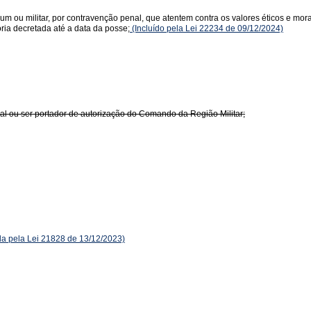
um ou militar, por contravenção penal, que atentem contra os valores éticos e mo
ória decretada até a data da posse;
(Incluído pela Lei 22234 de 09/12/2024)
nal ou ser portador de autorização do Comando da Região Militar;
 pela Lei 21828 de 13/12/2023)