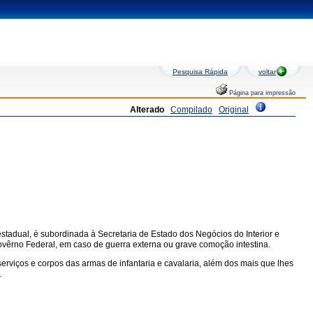
Pesquisa Rápida
voltar
Página para impressão
Alterado
Compilado
Original
 estadual, é subordinada à Secretaria de Estado dos Negócios do Interior e
 Govêrno Federal, em caso de guerra externa ou grave comoção intestina.
serviços e corpos das armas de infantaria e cavalaria, além dos mais que lhes
.