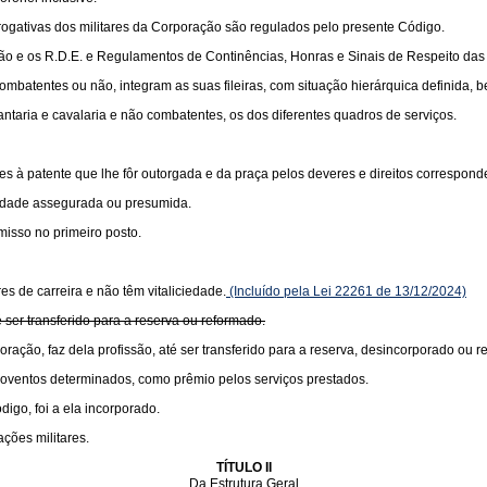
rogativas dos militares da Corporação são regulados pelo presente Código.
o e os R.D.E. e Regulamentos de Continências, Honras e Sinais de Respeito das
ombatentes ou não, integram as suas fileiras, com situação hierárquica definida,
antaria e cavalaria e não combatentes, os dos diferentes quadros de serviços.
entes à patente que lhe fôr outorgada e da praça pelos deveres e direitos correspond
iedade assegurada ou presumida.
isso no primeiro posto.
es de carreira e não têm vitaliciedade.
(Incluído pela Lei 22261 de 13/12/2024)
té ser transferido para a reserva ou reformado.
oração, faz dela profissão, até ser transferido para a reserva, desincorporado ou 
 proventos determinados, como prêmio pelos serviços prestados.
igo, foi a ela incorporado.
ações militares.
TÍTULO II
Da Estrutura Geral