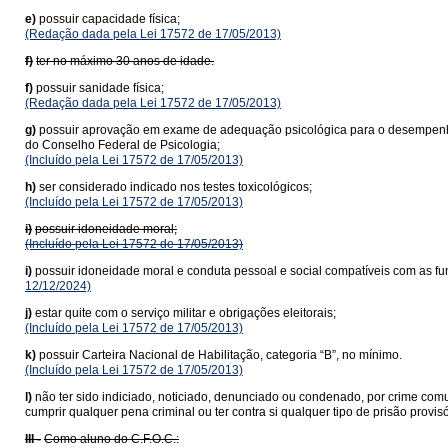
e)
possuir capacidade física;
(Redação dada pela Lei 17572 de 17/05/2013)
f)
ter no máximo 30 anos de idade.
f)
possuir sanidade física;
(Redação dada pela Lei 17572 de 17/05/2013)
g)
possuir aprovação em exame de adequação psicológica para o desempenho da
do Conselho Federal de Psicologia;
(Incluído pela Lei 17572 de 17/05/2013)
h)
ser considerado indicado nos testes toxicológicos;
(Incluído pela Lei 17572 de 17/05/2013)
i)
possuir idoneidade moral;
(Incluído pela Lei 17572 de 17/05/2013)
i)
possuir idoneidade moral e conduta pessoal e social compatíveis com as funç
12/12/2024)
j)
estar quite com o serviço militar e obrigações eleitorais;
(Incluído pela Lei 17572 de 17/05/2013)
k)
possuir Carteira Nacional de Habilitação, categoria “B”, no mínimo.
(Incluído pela Lei 17572 de 17/05/2013)
l)
não ter sido indiciado, noticiado, denunciado ou condenado, por crime comu
cumprir qualquer pena criminal ou ter contra si qualquer tipo de prisão provis
III -
Como aluno do C.F.O.C.: