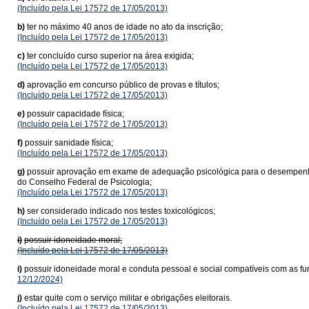
(Incluído pela Lei 17572 de 17/05/2013)
b)
ter no máximo 40 anos de idade no ato da inscrição;
(Incluído pela Lei 17572 de 17/05/2013)
c)
ter concluído curso superior na área exigida;
(Incluído pela Lei 17572 de 17/05/2013)
d)
aprovação em concurso público de provas e títulos;
(Incluído pela Lei 17572 de 17/05/2013)
e)
possuir capacidade física;
(Incluído pela Lei 17572 de 17/05/2013)
f)
possuir sanidade física;
(Incluído pela Lei 17572 de 17/05/2013)
g)
possuir aprovação em exame de adequação psicológica para o desempenho da
do Conselho Federal de Psicologia;
(Incluído pela Lei 17572 de 17/05/2013)
h)
ser considerado indicado nos testes toxicológicos;
(Incluído pela Lei 17572 de 17/05/2013)
i)
possuir idoneidade moral;
(Incluído pela Lei 17572 de 17/05/2013)
i)
possuir idoneidade moral e conduta pessoal e social compatíveis com as funç
12/12/2024)
j)
estar quite com o serviço militar e obrigações eleitorais.
(Incluído pela Lei 17572 de 17/05/2013)