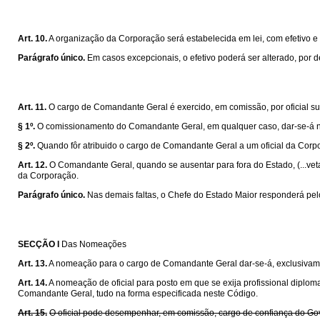
Art. 10.
A organização da Corporação será estabelecida em lei, com efetivo 
Parágrafo único.
Em casos excepcionais, o efetivo poderá ser alterado, por 
Art. 11.
O cargo de Comandante Geral é exercido, em comissão, por oficial su
§ 1º.
O comissionamento do Comandante Geral, em qualquer caso, dar-se-á n
§ 2º.
Quando fôr atribuido o cargo de Comandante Geral a um oficial da Corpo
Art. 12.
O Comandante Geral, quando se ausentar para fora do Estado, (...veta
da Corporação.
Parágrafo único.
Nas demais faltas, o Chefe do Estado Maior responderá pel
SECÇÃO I
Das Nomeações
Art. 13.
A nomeação para o cargo de Comandante Geral dar-se-á, exclusivame
Art. 14.
A nomeação de oficial para posto em que se exija profissional diplo
Comandante Geral, tudo na forma especificada neste Código.
Art. 15.
O oficial pode desempenhar, em comissão, cargo de confiança do Go