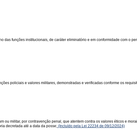
s funções institucionais, de caráter eliminatório e em conformidade com o perfi
ões policiais e valores militares, demonstradas e verificadas conforme os requisito
m ou militar, por contravenção penal, que atentem contra os valores éticos e mor
ória decretada até a data da posse;
(Incluído pela Lei 22234 de 09/12/2024)