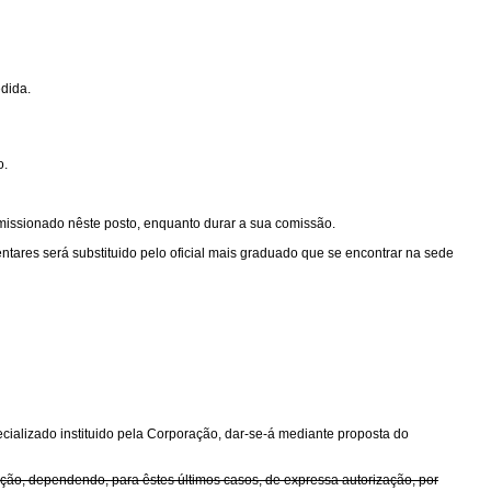
edida.
o.
omissionado nêste posto, enquanto durar a sua comissão.
entares será substituido pelo oficial mais graduado que se encontrar na sede
cializado instituido pela Corporação, dar-se-á mediante proposta do
ão, dependendo, para êstes últimos casos, de expressa autorização, por