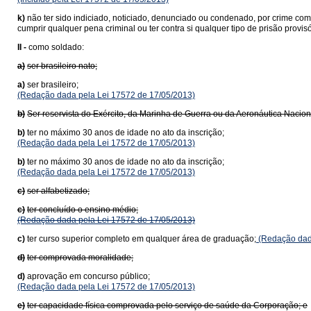
k)
não ter sido indiciado, noticiado, denunciado ou condenado, por crime com
cumprir qualquer pena criminal ou ter contra si qualquer tipo de prisão provis
II -
como soldado:
a)
ser brasileiro nato;
a)
ser brasileiro;
(Redação dada pela Lei 17572 de 17/05/2013)
b)
Ser reservista do Exército, da Marinha de Guerra ou da Aeronáutica Nacio
b)
ter no máximo 30 anos de idade no ato da inscrição;
(Redação dada pela Lei 17572 de 17/05/2013)
b)
ter no máximo 30 anos de idade no ato da inscrição;
(Redação dada pela Lei 17572 de 17/05/2013)
c)
ser alfabetizado;
c)
ter concluído o ensino médio;
(Redação dada pela Lei 17572 de 17/05/2013)
c)
ter curso superior completo em qualquer área de graduação;
(Redação dada
d)
ter comprovada moralidade;
d)
aprovação em concurso público;
(Redação dada pela Lei 17572 de 17/05/2013)
e)
ter capacidade física comprovada pelo serviço de saúde da Corporação; e