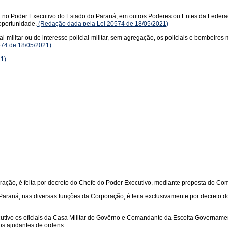
a no Poder Executivo do Estado do Paraná, em outros Poderes ou Entes da Feder
oportunidade.
(Redação dada pela Lei 20574 de 18/05/2021)
l-militar ou de interesse policial-militar, sem agregação, os policiais e bombeir
574 de 18/05/2021)
21)
poração, é feita por decreto do Chefe do Poder Executivo, mediante proposta do C
 do Paraná, nas diversas funções da Corporação, é feita exclusivamente por decret
tivo os oficiais da Casa Militar do Govêrno e Comandante da Escolta Governamental
os ajudantes de ordens.