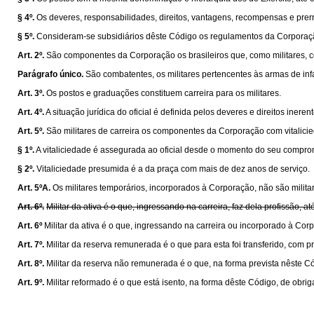
§ 4º.
Os deveres, responsabilidades, direitos, vantagens, recompensas e prer
§ 5º.
Consideram-se subsidiários dêste Código os regulamentos da Corporaçã
Art. 2º.
São componentes da Corporação os brasileiros que, como militares, c
Parágrafo único.
São combatentes, os militares pertencentes às armas de inf
Art. 3º.
Os postos e graduações constituem carreira para os militares.
Art. 4º.
A situação jurídica do oficial é definida pelos deveres e direitos iner
Art. 5º.
São militares de carreira os componentes da Corporação com vitalic
§ 1º.
A vitaliciedade é assegurada ao oficial desde o momento do seu comprom
§ 2º.
Vitaliciedade presumida é a da praça com mais de dez anos de serviço.
Art. 5ºA.
Os militares temporários, incorporados à Corporação, não são militar
Art. 6º.
Militar da ativa é o que, ingressando na carreira, faz dela profissão, a
Art. 6º
Militar da ativa é o que, ingressando na carreira ou incorporado à Corp
Art. 7º.
Militar da reserva remunerada é o que para esta foi transferido, com
Art. 8º.
Militar da reserva não remunerada é o que, na forma prevista nêste Cód
Art. 9º.
Militar reformado é o que está isento, na forma dêste Código, de obrig