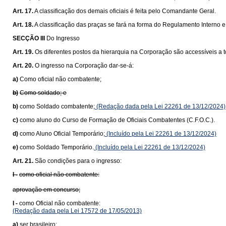
Art. 17.
A classificação dos demais oficiais é feita pelo Comandante Geral.
Art. 18.
A classificação das praças se fará na forma do Regulamento Interno e 
SECÇÃO III
Do Ingresso
Art. 19.
Os diferentes postos da hierarquia na Corporação são accessíveis a
Art. 20.
O ingresso na Corporação dar-se-á:
a)
Como oficial não combatente;
b)
Como soldado; e
b)
como Soldado combatente;
(Redação dada pela Lei 22261 de 13/12/2024)
c)
como aluno do Curso de Formação de Oficiais Combatentes (C.F.O.C.).
d)
como Aluno Oficial Temporário;
(Incluído pela Lei 22261 de 13/12/2024)
e)
como Soldado Temporário.
(Incluído pela Lei 22261 de 13/12/2024)
Art. 21.
São condições para o ingresso:
I -
como oficial não combatente:
aprovação em concurso;
I -
como Oficial não combatente:
(Redação dada pela Lei 17572 de 17/05/2013)
a)
ser brasileiro;