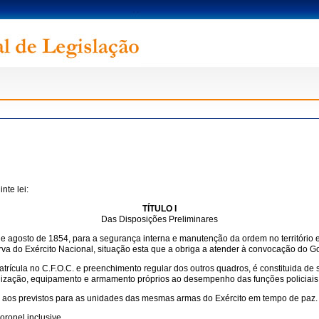
nte lei:
TÍTULO I
Das Disposições Preliminares
10 de agosto de 1854, para a segurança interna e manutenção da ordem no território
eserva do Exército Nacional, situação esta que a obriga a atender à convocação do
atrícula no C.F.O.C. e preenchimento regular dos outros quadros, é constituida de 
nização, equipamento e armamento próprios ao desempenho das funções policiais
aos previstos para as unidades das mesmas armas do Exército em tempo de paz.
ronel inclusive.