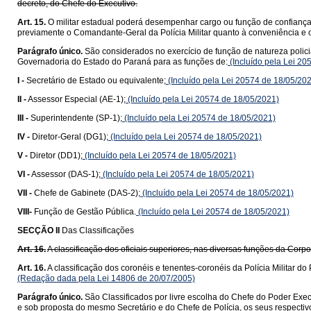
decreto, do Chefe do Executivo.
Art. 15.
O militar estadual poderá desempenhar cargo ou função de confianç
previamente o Comandante-Geral da Polícia Militar quanto à conveniência e 
Parágrafo único.
São considerados no exercício de função de natureza policia
Governadoria do Estado do Paraná para as funções de:
(Incluído pela Lei 20
I -
Secretário de Estado ou equivalente;
(Incluído pela Lei 20574 de 18/05/20
II -
Assessor Especial (AE-1);
(Incluído pela Lei 20574 de 18/05/2021)
III -
Superintendente (SP-1);
(Incluído pela Lei 20574 de 18/05/2021)
IV -
Diretor-Geral (DG1);
(Incluído pela Lei 20574 de 18/05/2021)
V -
Diretor (DD1);
(Incluído pela Lei 20574 de 18/05/2021)
VI -
Assessor (DAS-1);
(Incluído pela Lei 20574 de 18/05/2021)
VII -
Chefe de Gabinete (DAS-2);
(Incluído pela Lei 20574 de 18/05/2021)
VIII-
Função de Gestão Pública.
(Incluído pela Lei 20574 de 18/05/2021)
SECÇÃO II
Das Classificações
Art. 16.
A classificação dos oficiais superiores, nas diversas funções da Cor
Art. 16.
A classificação dos coronéis e tenentes-coronéis da Polícia Militar
(Redação dada pela Lei 14806 de 20/07/2005)
Parágrafo único.
São Classificados por livre escolha do Chefe do Poder Execu
e sob proposta do mesmo Secretário e do Chefe de Polícia, os seus respectiv