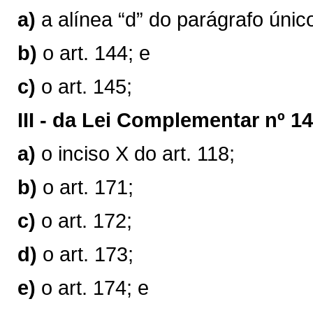
a)
a alínea “d” do parágrafo único
b)
o art. 144; e
c)
o art. 145;
III -
da Lei Complementar nº 14
a)
o inciso X do art. 118;
b)
o art. 171;
c)
o art. 172;
d)
o art. 173;
e)
o art. 174; e