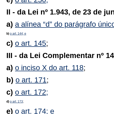
II -
da Lei nº 1.943, de 23 de j
a)
a alínea “d” do parágrafo único
b)
o art. 144; e
c)
o art. 145
;
III -
da Lei Complementar nº 14
a)
o inciso X do art. 118
;
b)
o art. 171
;
c)
o art. 172;
d)
o art. 173
;
e)
o art. 174; e