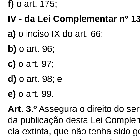
f)
o art. 175;
IV -
da Lei Complementar nº 13
a)
o inciso IX do art. 66;
b)
o art. 96;
c)
o art. 97;
d)
o art. 98; e
e)
o art. 99.
Art. 3.º
Assegura o direito do serv
da publicação desta Lei Compleme
ela extinta, que não tenha sido g