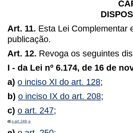
CA
DISPOS
Art. 11.
Esta Lei Complementar e
publicação.
Art. 12.
Revoga os seguintes dis
I -
da Lei nº 6.174, de 16 de n
a)
o inciso XI do art. 128
;
b)
o inciso IX do art. 208
;
c)
o art. 247
;
d)
o
art
. 249
; e
e)
o art. 250;