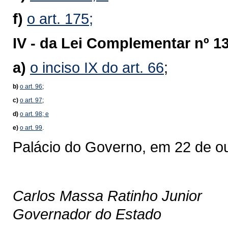
f)
o art. 175;
IV -
da Lei Complementar nº 13
a)
o inciso IX do art. 66
;
b)
o art. 96
;
c)
o art. 97
;
d)
o art. 98; e
e)
o art. 99
.
Palácio do Governo, em 22 de o
Carlos Massa Ratinho Junior
Governador do Estado