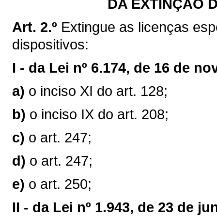
DA EXTINÇÃO D
Art. 2.º
Extingue as licenças esp
dispositivos:
I -
da Lei nº 6.174, de 16 de n
a)
o inciso XI do art. 128;
b)
o inciso IX do art. 208;
c)
o art. 247;
d)
o art. 247;
e)
o art. 250;
II -
da Lei nº 1.943, de 23 de j