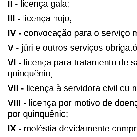
II -
licença gala;
III -
licença nojo;
IV -
convocação para o serviço mi
V -
júri e outros serviços obrigató
VI -
licença para tratamento de 
quinquênio;
VII -
licença à servidora civil ou m
VIII -
licença por motivo de doen
por quinquênio;
IX -
moléstia devidamente compro