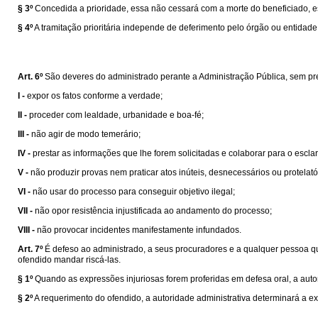
§ 3º
Concedida a prioridade, essa não cessará com a morte do beneficiado, 
§ 4º
A tramitação prioritária independe de deferimento pelo órgão ou entidad
Art. 6º
São deveres do administrado perante a Administração Pública, sem prej
I -
expor os fatos conforme a verdade;
II -
proceder com lealdade, urbanidade e boa-fé;
III -
não agir de modo temerário;
IV -
prestar as informações que lhe forem solicitadas e colaborar para o escla
V -
não produzir provas nem praticar atos inúteis, desnecessários ou protelató
VI -
não usar do processo para conseguir objetivo ilegal;
VII -
não opor resistência injustificada ao andamento do processo;
VIII -
não provocar incidentes manifestamente infundados.
Art. 7º
É defeso ao administrado, a seus procuradores e a qualquer pessoa qu
ofendido mandar riscá-las.
§ 1º
Quando as expressões injuriosas forem proferidas em defesa oral, a auto
§ 2º
A requerimento do ofendido, a autoridade administrativa determinará a exp