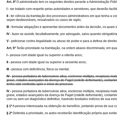
Art. 4º
O administrado tem os seguintes direitos perante a Administração Púb
I -
ser tratado com respeito pelas autoridades e servidores, que deverão facili
II -
ter ciência da tramitação dos processos administrativos em que tenha a co
sejam desfavoráveis, ressalvados os casos de sigilo;
III -
formular alegações e apresentar documentos antes da decisão, os quais 
IV -
fazer-se assistir, facultativamente, por advogado, salvo quando obrigatória
V -
peticionar contra ilegalidade ou abuso de poder e para a defesa de direi
Art. 5º
Terão prioridade na tramitação, na ordem abaixo discriminada, em qual
I -
pessoa com idade igual ou superior a oitenta anos;
II -
pessoa com idade igual ou superior a sessenta anos;
III -
pessoa com deficiência, física ou mental;
IV -
pessoa portadora de tuberculose ativa, esclerose múltipla, neoplasia mali
grave, estados avançados da doença de Paget (osteíte deformante), contami
tenha sido contraída após o início do processo.
IV -
pessoa portadora de tuberculose ativa, esclerose múltipla, neoplasia mali
grave, estados avançados da doença de Paget (osteíte deformante), contamina
com ou sem um diagnóstico definitivo, havendo fundados indícios de sua exis
§ 1º
A pessoa interessada na obtenção do benefício, juntando prova de sua c
§ 2º
Deferida a prioridade, os autos receberão identificação própria que eviden