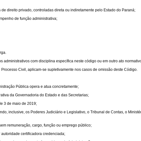
e direito privado, controladas direta ou indiretamente pelo Estado do Paraná;
mpenho de função administrativa;
rga.
 administrativos com disciplina específica neste código ou em outro ato normativ
 Processo Civil, aplicam-se supletivamente nos casos de omissão deste Código.
nistração Pública opera e atua concretamente;
trativa da Governadoria do Estado e das Secretarias;
 de 3 de maio de 2019;
do, inclusive, os Poderes Judiciário e Legislativo, o Tribunal de Contas, o Minist
 sem remuneração, cargo, função ou emprego público;
or autoridade certificadora credenciada;