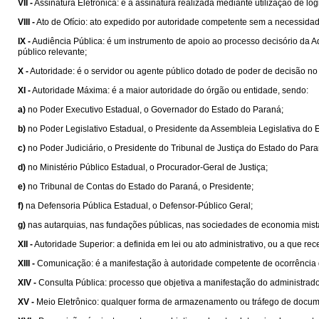
VII -
Assinatura Eletrônica: é a assinatura realizada mediante utilização de l
VIII -
Ato de Ofício: ato expedido por autoridade competente sem a necessidade 
IX -
Audiência Pública: é um instrumento de apoio ao processo decisório da A
público relevante;
X -
Autoridade: é o servidor ou agente público dotado de poder de decisão n
XI -
Autoridade Máxima: é a maior autoridade do órgão ou entidade, sendo:
a)
no Poder Executivo Estadual, o Governador do Estado do Paraná;
b)
no Poder Legislativo Estadual, o Presidente da Assembleia Legislativa do 
c)
no Poder Judiciário, o Presidente do Tribunal de Justiça do Estado do Para
d)
no Ministério Público Estadual, o Procurador-Geral de Justiça;
e)
no Tribunal de Contas do Estado do Paraná, o Presidente;
f)
na Defensoria Pública Estadual, o Defensor-Público Geral;
g)
nas autarquias, nas fundações públicas, nas sociedades de economia mista
XII -
Autoridade Superior: a definida em lei ou ato administrativo, ou a que 
XIII -
Comunicação: é a manifestação à autoridade competente de ocorrência d
XIV -
Consulta Pública: processo que objetiva a manifestação do administrado 
XV -
Meio Eletrônico: qualquer forma de armazenamento ou tráfego de documen