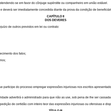
estendendo-se em favor do cônjuge supérstite ou companheiro em união estável.
e e deverá ser imediatamente concedida diante da prova da condição de beneficiári
CAPÍTULO II
DOS DEVERES
uízo de outros previstos em lei ou contrato:
recimento dos fatos;
rios;
e participe do processo empregar expressões injuriosas nos escritos apresentados
ridade advertirá o administrado para que não as use, sob pena de lhe ser cassada
edição de certidão com inteiro teor das expressões injuriosas ou ofensivas e dispo
TÍTULO III