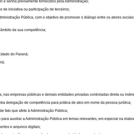
ogin e senha previamente fornecidos pela Administração;
de iniciativa ou participação de terceiros;
dministração Pública, com o objetivo de promover o diálogo entre os atores soci
o âmbito da sua competência;
Estado do Paraná;
ná;
, nas empresas públicas e demais entidades privadas controladas direta ou indire
receba delegação de competência para prática de atos em nome da pessoa jurídica;
e fato que afete à Administração Pública;
para auxiliar a Administração Pública em temas relevantes, em especial na elabora
tos e arquivos digitais;