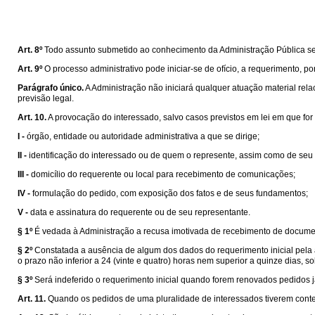
Art. 8º
Todo assunto submetido ao conhecimento da Administração Pública será
Art. 9º
O processo administrativo pode iniciar-se de ofício, a requerimento, 
Parágrafo único.
A Administração não iniciará qualquer atuação material rela
previsão legal.
Art. 10.
A provocação do interessado, salvo casos previstos em lei em que for 
I -
órgão, entidade ou autoridade administrativa a que se dirige;
II -
identificação do interessado ou de quem o represente, assim como de seu 
III -
domicílio do requerente ou local para recebimento de comunicações;
IV -
formulação do pedido, com exposição dos fatos e de seus fundamentos;
V -
data e assinatura do requerente ou de seu representante.
§ 1º
É vedada à Administração a recusa imotivada de recebimento de docume
§ 2º
Constatada a ausência de algum dos dados do requerimento inicial pela 
o prazo não inferior a 24 (vinte e quatro) horas nem superior a quinze dias, s
§ 3º
Será indeferido o requerimento inicial quando forem renovados pedidos j
Art. 11.
Quando os pedidos de uma pluralidade de interessados tiverem conte