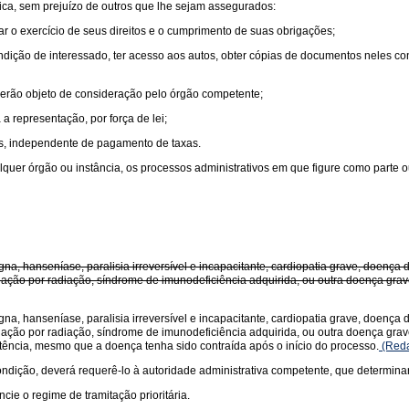
lica, sem prejuízo de outros que lhe sejam assegurados:
tar o exercício de seus direitos e o cumprimento de suas obrigações;
ndição de interessado, ter acesso aos autos, obter cópias de documentos neles con
serão objeto de consideração pelo órgão competente;
 a representação, por força de lei;
tos, independente de pagamento de taxas.
quer órgão ou instância, os processos administrativos em que figure como parte o
gna, hanseníase, paralisia irreversível e incapacitante, cardiopatia grave, doença
nação por radiação, síndrome de imunodeficiência adquirida, ou outra doença g
gna, hanseníase, paralisia irreversível e incapacitante, cardiopatia grave, doença
ção por radiação, síndrome de imunodeficiência adquirida, ou outra doença grave,
tência, mesmo que a doença tenha sido contraída após o início do processo.
(Reda
ondição, deverá requerê-lo à autoridade administrativa competente, que determina
cie o regime de tramitação prioritária.