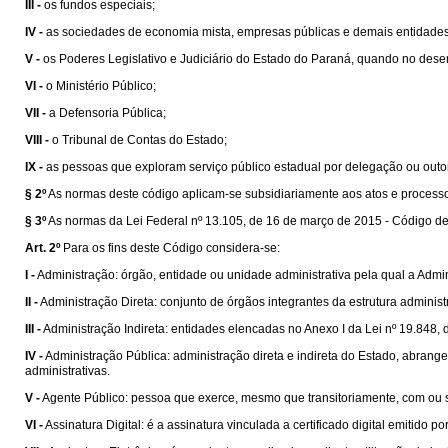
III -
os fundos especiais;
IV -
as sociedades de economia mista, empresas públicas e demais entidades d
V -
os Poderes Legislativo e Judiciário do Estado do Paraná, quando no dese
VI -
o Ministério Público;
VII -
a Defensoria Pública;
VIII -
o Tribunal de Contas do Estado;
IX -
as pessoas que exploram serviço público estadual por delegação ou outo
§ 2º
As normas deste código aplicam-se subsidiariamente aos atos e processos
§ 3º
As normas da Lei Federal nº 13.105, de 16 de março de 2015 - Código de
Art. 2º
Para os fins deste Código considera-se:
I -
Administração: órgão, entidade ou unidade administrativa pela qual a Admi
II -
Administração Direta: conjunto de órgãos integrantes da estrutura adminis
III -
Administração Indireta: entidades elencadas no Anexo I da Lei nº 19.848,
IV -
Administração Pública: administração direta e indireta do Estado, abrangen
administrativas.
V -
Agente Público: pessoa que exerce, mesmo que transitoriamente, com ou
VI -
Assinatura Digital: é a assinatura vinculada a certificado digital emitido p