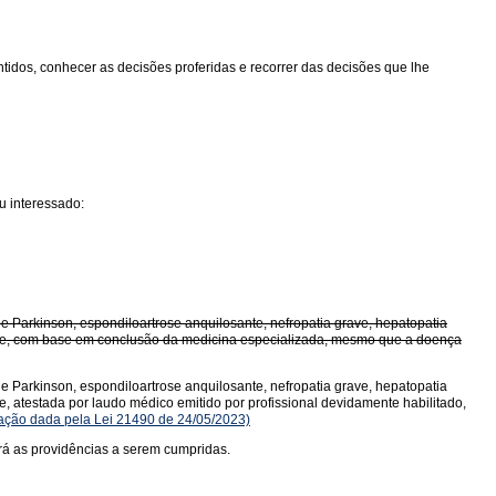
tidos, conhecer as decisões proferidas e recorrer das decisões que lhe
u interessado:
 de Parkinson, espondiloartrose anquilosante, nefropatia grave, hepatopatia
rave, com base em conclusão da medicina especializada, mesmo que a doença
 de Parkinson, espondiloartrose anquilosante, nefropatia grave, hepatopatia
 atestada por laudo médico emitido por profissional devidamente habilitado,
ção dada pela Lei 21490 de 24/05/2023)
rá as providências a serem cumpridas.