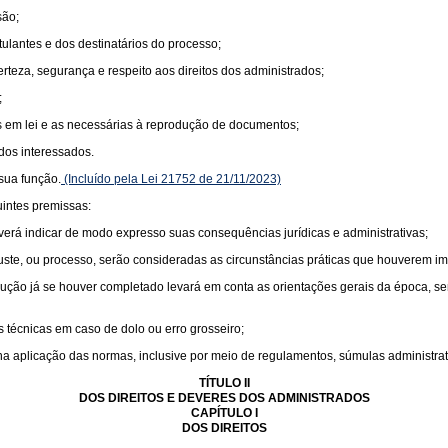
são;
tulantes e dos destinatários do processo;
rteza, segurança e respeito aos direitos dos administrados;
;
s em lei e as necessárias à reprodução de documentos;
 dos interessados.
sua função.
(Incluído pela Lei 21752 de 21/11/2023)
uintes premissas:
everá indicar de modo expresso suas consequências jurídicas e administrativas;
juste, ou processo, serão consideradas as circunstâncias práticas que houverem i
produção já se houver completado levará em conta as orientações gerais da época,
 técnicas em caso de dolo ou erro grosseiro;
a aplicação das normas, inclusive por meio de regulamentos, súmulas administrati
TÍTULO II
DOS DIREITOS E DEVERES DOS ADMINISTRADOS
CAPÍTULO I
DOS DIREITOS