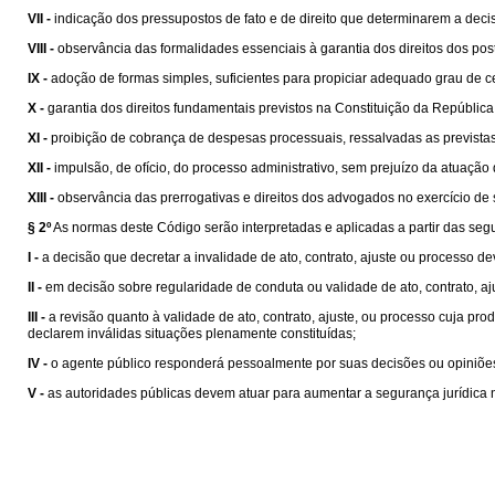
VII -
indicação dos pressupostos de fato e de direito que determinarem a deci
VIII -
observância das formalidades essenciais à garantia dos direitos dos pos
IX -
adoção de formas simples, suficientes para propiciar adequado grau de ce
X -
garantia dos direitos fundamentais previstos na Constituição da República
XI -
proibição de cobrança de despesas processuais, ressalvadas as prevista
XII -
impulsão, de ofício, do processo administrativo, sem prejuízo da atuação
XIII -
observância das prerrogativas e direitos dos advogados no exercício de 
§ 2º
As normas deste Código serão interpretadas e aplicadas a partir das seg
I -
a decisão que decretar a invalidade de ato, contrato, ajuste ou processo d
II -
em decisão sobre regularidade de conduta ou validade de ato, contrato, a
III -
a revisão quanto à validade de ato, contrato, ajuste, ou processo cuja 
declarem inválidas situações plenamente constituídas;
IV -
o agente público responderá pessoalmente por suas decisões ou opiniões
V -
as autoridades públicas devem atuar para aumentar a segurança jurídica n