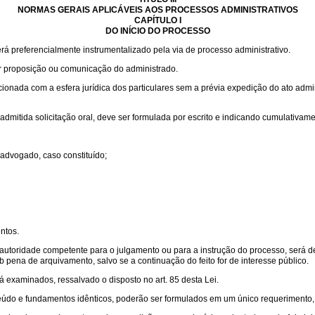
NORMAS GERAIS APLICÁVEIS AOS PROCESSOS ADMINISTRATIVOS
CAPÍTULO I
DO INÍCIO DO PROCESSO
 preferencialmente instrumentalizado pela via de processo administrativo.
por proposição ou comunicação do administrado.
cionada com a esfera jurídica dos particulares sem a prévia expedição do ato admi
admitida solicitação oral, deve ser formulada por escrito e indicando cumulativam
advogado, caso constituído;
ntos.
autoridade competente para o julgamento ou para a instrução do processo, será de
ob pena de arquivamento, salvo se a continuação do feito for de interesse público.
á examinados, ressalvado o disposto no art. 85 desta Lei.
údo e fundamentos idênticos, poderão ser formulados em um único requerimento, s