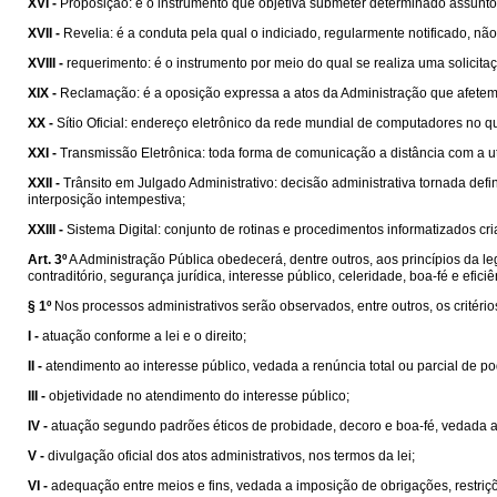
XVI -
Proposição: é o instrumento que objetiva submeter determinado assunt
XVII -
Revelia: é a conduta pela qual o indiciado, regularmente notificado, não
XVIII -
requerimento: é o instrumento por meio do qual se realiza uma solicit
XIX -
Reclamação: é a oposição expressa a atos da Administração que afetem d
XX -
Sítio Oficial: endereço eletrônico da rede mundial de computadores no qu
XXI -
Transmissão Eletrônica: toda forma de comunicação a distância com a u
XXII -
Trânsito em Julgado Administrativo: decisão administrativa tornada def
interposição intempestiva;
XXIII -
Sistema Digital: conjunto de rotinas e procedimentos informatizados cri
Art. 3º
A Administração Pública obedecerá, dentre outros, aos princípios da l
contraditório, segurança jurídica, interesse público, celeridade, boa-fé e eficiê
§ 1º
Nos processos administrativos serão observados, entre outros, os critério
I -
atuação conforme a lei e o direito;
II -
atendimento ao interesse público, vedada a renúncia total ou parcial de p
III -
objetividade no atendimento do interesse público;
IV -
atuação segundo padrões éticos de probidade, decoro e boa-fé, vedada 
V -
divulgação oficial dos atos administrativos, nos termos da lei;
VI -
adequação entre meios e fins, vedada a imposição de obrigações, restriç