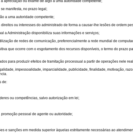
o à apreciação ou exame de algo a uma autoridade competente;
 se manifesta, no prazo legal;
ação a uma autoridade competente;
ireitos ou interesses do administrado de forma a causar-lhe lesões de ordem pes
al a Administração disponibiliza suas informações e serviços;
tilização de redes de comunicação, preferencialmente a rede mundial de computa
initiva que ocorre com o esgotamento dos recursos disponíveis, o termo do prazo p
ados para produzir efeitos de tramitação processual a partir de operações nele rea
egalidade, impessoalidade, imparcialidade, publicidade, finalidade, motivação, raz
ncia.
s de:
oderes ou competências, salvo autorização em lei;
a promoção pessoal de agente ou autoridade;
ões e sanções em medida superior àquelas estritamente necessárias ao atendiment