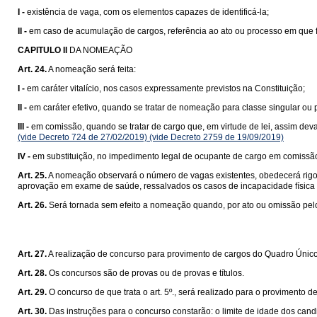
I -
existência de vaga, com os elementos capazes de identificá-la;
II -
em caso de acumulação de cargos, referência ao ato ou processo em que f
CAPITULO II
DA NOMEAÇÃO
Art. 24.
A nomeação será feita:
I -
em caráter vitalício, nos casos expressamente previstos na Constituição;
II -
em caráter efetivo, quando se tratar de nomeação para classe singular ou pa
III -
em comissão, quando se tratar de cargo que, em virtude de lei, assim deva
(vide Decreto 724 de 27/02/2019)
(vide Decreto 2759 de 19/09/2019)
IV -
em substituição, no impedimento legal de ocupante de cargo em comissã
Art. 25.
A nomeação observará o número de vagas existentes, obedecerá rigoros
aprovação em exame de saúde, ressalvados os casos de incapacidade física p
Art. 26.
Será tornada sem efeito a nomeação quando, por ato ou omissão pelos
Art. 27.
A realização de concurso para provimento de cargos do Quadro Único
Art. 28.
Os concursos são de provas ou de provas e títulos.
Art. 29.
O concurso de que trata o art. 5º., será realizado para o provimento 
Art. 30.
Das instruções para o concurso constarão: o limite de idade dos can