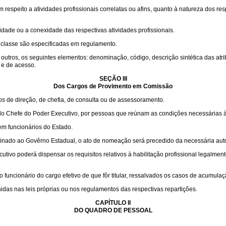
 respeito a atividades profissionais correlatas ou afins, quanto à natureza dos 
idade ou a conexidade das respectivas atividades profissionais.
da classe são especificadas em regulamento.
tros, os seguintes elementos: denominação, código, descrição sintética das atribu
 e de acesso.
SEÇÃO III
Dos Cargos de Provimento em Comissão
 de direção, de chefia, de consulta ou de assessoramento.
a do Chefe do Poder Executivo, por pessoas que reúnam as condições necessárias à 
em funcionários do Estado.
dinado ao Govêrno Estadual, o ato de nomeação será precedido da necessária aut
tivo poderá dispensar os requisitos relativos à habilitação profissional legalment
uncionário do cargo efetivo de que fôr titular, ressalvados os casos de acumula
das nas leis próprias ou nos regulamentos das respectivas repartições.
CAPÍTULO II
DO QUADRO DE PESSOAL