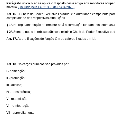
Parágrafo único.
Não se aplica o disposto neste artigo aos servidores ocupa
matéria.
(Incluído pela Lei 21388 de 05/04/2023)
Art. 16.
O Chefe do Poder Executivo Estadual é a autoridade competente para re
complexidade das respectivas atribuições.
§ 1º.
Na regulamentação determinar-se-á a correlação fundamental entre as atri
§ 2º.
Sempre que o interêsse público o exigir, o Chefe do Poder Executivo pod
Art. 17.
As gratificações de função têm os valores fixados em lei.
Art. 18.
Os cargos públicos são providos por:
I -
nomeação;
II -
promoção;
III -
acesso;
IV -
transferência;
V -
readmissão;
VI -
reintegração;
VII -
aproveitamento;