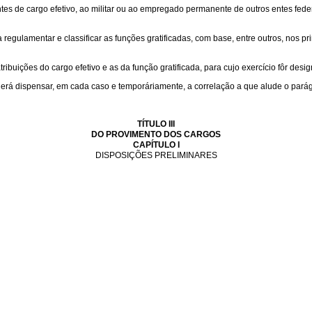
ntes de cargo efetivo, ao militar ou ao empregado permanente de outros entes fe
gulamentar e classificar as funções gratificadas, com base, entre outros, nos prin
buições do cargo efetivo e as da função gratificada, para cujo exercício fôr desig
erá dispensar, em cada caso e temporáriamente, a correlação a que alude o parágr
TÍTULO III
DO PROVIMENTO DOS CARGOS
CAPÍTULO I
DISPOSIÇÕES PRELIMINARES