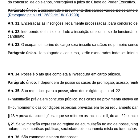
do concurso, de dois anos, prorrogável a juízo do Chefe do Poder Executivo.
Parágrafo único.
É assegurado o provimento dos cargos vagos, pelos candida
(Revogado pela Lei 12689 de 18/10/1999)
Art. 31.
Encerradas as inscrições, legalmente processadas, para concurso des
Art. 32.
Independe de limite de idade a inscrição em concurso de funcionário
candidato.
Art. 33.
O ocupante interino de cargo será inscrito
ex-officio
no primeiro concur
Parágrafo único.
Homologado o concurso, serão exonerados todos os interin
Art. 34.
Posse é o ato que completa a investidura em cargo público.
Parágrafo único.
Independem de posse os casos de promoção, acesso, reinte
Art. 35.
São requisitos para a posse, além dos exigidos pelo art. 22:
I -
habilitação prévia em concurso público, nos casos de provimento efetivo em 
II -
cumprimento das condições especiais previstas em lei ou regulamento par
§ 1º.
A prova das condições a que se referem os incisos I e II, do art. 22 e inciso 
§ 2º.
Salvo menção expressa do regime de acumulação no ato de posse, ningu
autarquias, emprêsas públicas, sociedades de economia mista ou fundações i
Art. 36.
São competentes para dar posse: