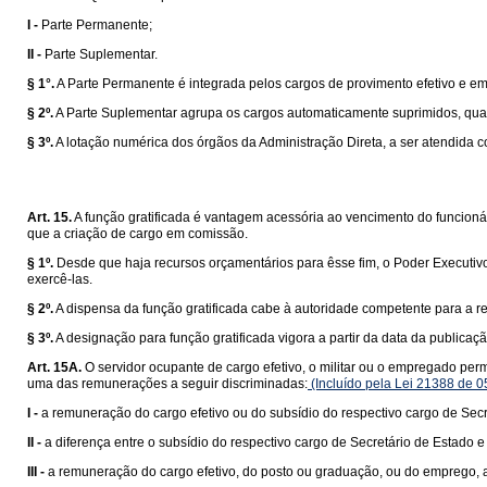
I -
Parte Permanente;
II -
Parte Suplementar.
§ 1°.
A Parte Permanente é integrada pelos cargos de provimento efetivo e e
§ 2º.
A Parte Suplementar agrupa os cargos automaticamente suprimidos, qua
§ 3º.
A lotação numérica dos órgãos da Administração Direta, a ser atendida c
Art. 15.
A função gratificada é vantagem acessória ao vencimento do funcionár
que a criação de cargo em comissão.
§ 1º.
Desde que haja recursos orçamentários para êsse fim, o Poder Executivo
exercê-las.
§ 2º.
A dispensa da função gratificada cabe à autoridade competente para a r
§ 3º.
A designação para função gratificada vigora a partir da data da publicaç
Art. 15A.
O servidor ocupante de cargo efetivo, o militar ou o empregado per
uma das remunerações a seguir discriminadas:
(Incluído pela Lei 21388 de 0
I -
a remuneração do cargo efetivo ou do subsídio do respectivo cargo de Secr
II -
a diferença entre o subsídio do respectivo cargo de Secretário de Estado
III -
a remuneração do cargo efetivo, do posto ou graduação, ou do emprego, a