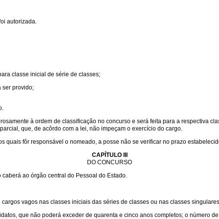
oi autorizada.
ra classe inicial de série de classes;
 ser provido;
o.
amente à ordem de classificação no concurso e será feita para a respectiva classe
arcial, que, de acôrdo com a lei, não impeçam o exercício do cargo.
 quais fôr responsável o nomeado, a posse não se verificar no prazo estabelecido
CAPÍTULO III
DO CONCURSO
 caberá ao órgão central do Pessoal do Estado.
de cargos vagos nas classes iniciais das séries de classes ou nas classes singular
didatos, que não poderá exceder de quarenta e cinco anos completos; o número de 