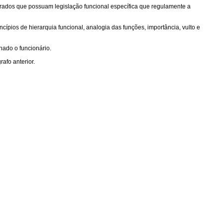
derados que possuam legislação funcional específica que regulamente a
cípios de hierarquia funcional, analogia das funções, importância, vulto e
nado o funcionário.
afo anterior.