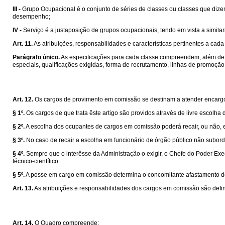
III -
Grupo Ocupacional é o conjunto de séries de classes ou classes que dizem
desempenho;
IV -
Serviço é a justaposição de grupos ocupacionais, tendo em vista a similar
Art. 11.
As atribuições, responsabilidades e características pertinentes a ca
Parágrafo único.
As especificações para cada classe compreendem, além de ou
especiais, qualificações exigidas, forma de recrutamento, linhas de promoção
Art. 12.
Os cargos de provimento em comissão se destinam a atender encargos
§ 1º.
Os cargos de que trata êste artigo são providos através de livre escolh
§ 2º.
A escolha dos ocupantes de cargos em comissão poderá recair, ou não, 
§ 3º.
No caso de recair a escolha em funcionário de órgão público não subor
§ 4º.
Sempre que o interêsse da Administração o exigir, o Chefe do Poder Execu
técnico-científico.
§ 5º.
A posse em cargo em comissão determina o concomitante afastamento do f
Art. 13.
As atribuições e responsabilidades dos cargos em comissão são defini
Art. 14.
O Quadro compreende: