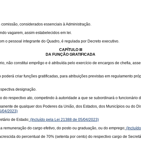
m comissão, considerados essenciais à Administração.
ndo vagarem, assim estabelecidos em lei.
om o pessoal integrante do Quadro, é regulada por Decreto executivo.
CAPÍTULO III
DA FUNÇÃO GRATIFICADA
io, não constitui emprêgo e é atribuída pelo exercício de encargos de chefia, ass
 poderá criar funções gratificadas, para atribuições previstas em regulamento pró
espectiva designação.
ão do respectivo ato, competindo à autoridade a que se subordinará o funcionário 
manente de qualquer dos Poderes da União, dos Estados, dos Municípios ou do Dist
5/04/2023)
etário de Estado;
(Incluído pela Lei 21388 de 05/04/2023)
 e a remuneração do cargo efetivo, do posto ou graduação, ou do emprego;
(Incluíd
crescida do percentual de 70% (setenta por cento) do respectivo cargo de Secretá