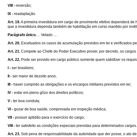
VIII -
reversão;
IX -
readaptação.
Art. 19.
A primeira investidura em cargo de provimento efetivo dependerá de 
que a investidura dependa também de habilitação em curso mantido por institu
Parágrafo único.
... Vetado ... .
Art. 20.
Excetuados os casos de acumulação previstos em lei e verificados pel
Art. 21.
Compete ao Chefe do Poder Executivo prover, por decreto, os cargos p
Art. 22.
Pode ser provido em cargo público somente quem satisfizer os requisi
I -
ser brasileiro;
II -
ser maior de dezoito anos;
III -
haver cumprido as obrigações e os encargos militares previstos em lei;
IV -
estar em pleno gôzo dos direitos políticos;
V -
ter boa conduta;
VI -
gozar de boa saúde, comprovada em inspeção médica;
VII -
possuir aptidão para o exercício do cargo;
VIII -
ter satisfeito as condições especiais previstas para determinados cargos.
Art. 23.
Sob pena de responsabilidade da autoridade que der posse, o ato de