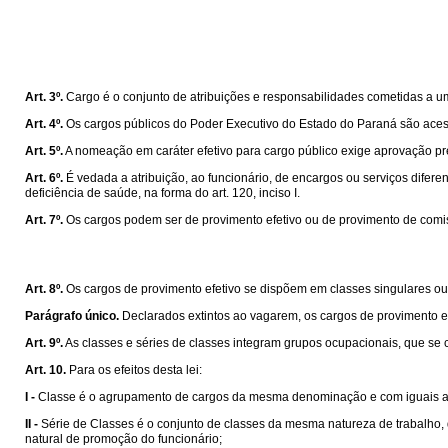
Art. 3º.
Cargo é o conjunto de atribuições e responsabilidades cometidas a um 
Art. 4º.
Os cargos públicos do Poder Executivo do Estado do Paraná são acessí
Art. 5º.
A nomeação em caráter efetivo para cargo público exige aprovação pré
Art. 6º.
É vedada a atribuição, ao funcionário, de encargos ou serviços difere
deficiência de saúde, na forma do art. 120, inciso I.
Art. 7º.
Os cargos podem ser de provimento efetivo ou de provimento de comi
Art. 8º.
Os cargos de provimento efetivo se dispõem em classes singulares ou 
Parágrafo único.
Declarados extintos ao vagarem, os cargos de provimento ef
Art. 9º.
As classes e séries de classes integram grupos ocupacionais, que s
Art. 10.
Para os efeitos desta lei:
I -
Classe é o agrupamento de cargos da mesma denominação e com iguais at
II -
Série de Classes é o conjunto de classes da mesma natureza de trabalho, 
natural de promoção do funcionário;