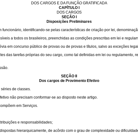
DOS CARGOS E DA FUNÇÃO GRATIFICADA
CAPÍTULO I
DOS CARGOS
SEÇÃO I
Disposições Preliminares
funcionário, identificando-se pelas características de criação por lei, denominaç
veis a todos os brasileiros, preenchidas as condições prescritas em lei e regula
via em concurso público de provas ou de provas e títulos, salvo as exceções legai
ntes das tarefas próprias do seu cargo, como tal definidas em lei ou regulamento,
ssão.
SEÇÃO II
Dos cargos de Provimento Efetivo
séries de classes.
etivo não precisam conformar-se ao disposto neste artigo.
e compõem em Serviços.
ribuições e responsabilidades;
dispostas hierarquicamente, de acôrdo com o grau de complexidade ou dificuldade 