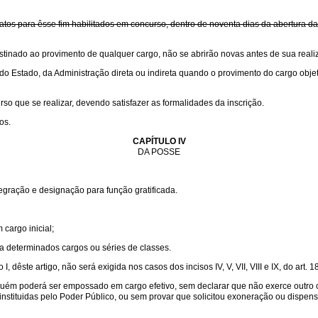
tos para êsse fim habilitados em concurso, dentro de noventa dias da abertura da
tinado ao provimento de qualquer cargo, não se abrirão novas antes de sua reali
 do Estado, da Administração direta ou indireta quando o provimento do cargo ob
so que se realizar, devendo satisfazer as formalidades da inscrição.
os.
CAPÍTULO IV
DA POSSE
gração e designação para função gratificada.
cargo inicial;
a determinados cargos ou séries de classes.
I, dêste artigo, não será exigida nos casos dos incisos IV, V, VII, VIII e IX, do art. 18
ém poderá ser empossado em cargo efetivo, sem declarar que não exerce outro ca
nstituidas pelo Poder Público, ou sem provar que solicitou exoneração ou dispe