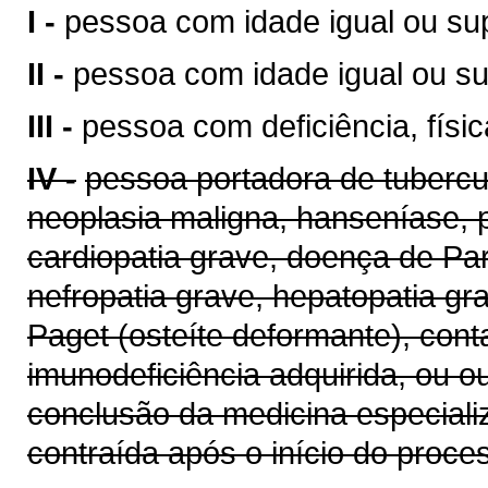
I -
pessoa com idade igual ou sup
II -
pessoa com idade igual ou su
III -
pessoa com deficiência, físic
IV -
pessoa portadora de tubercul
neoplasia maligna, hanseníase, pa
cardiopatia grave, doença de Par
nefropatia grave, hepatopatia g
Paget (osteíte deformante), con
imunodeficiência adquirida, ou 
conclusão da medicina especial
contraída após o início do proce