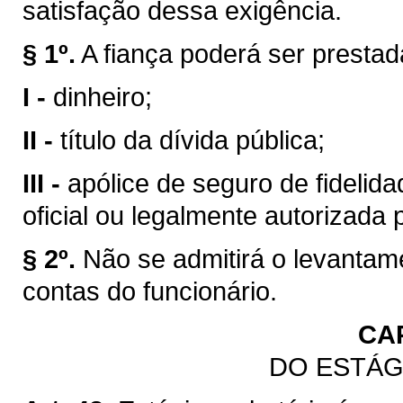
satisfação dessa exigência.
§ 1º.
A fiança poderá ser presta
I -
dinheiro;
II -
título da dívida pública;
III -
apólice de seguro de fidelidad
oficial ou legalmente autorizada 
§ 2º.
Não se admitirá o levantam
contas do funcionário.
CA
DO ESTÁG