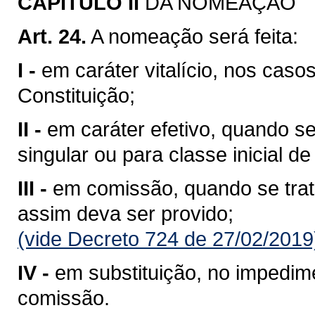
CAPITULO II
DA NOMEAÇÃO
Art. 24.
A nomeação será feita:
I -
em caráter vitalício, nos cas
Constituição;
II -
em caráter efetivo, quando s
singular ou para classe inicial de
III -
em comissão, quando se trata
assim deva ser provido;
(vide Decreto 724 de 27/02/2019
IV -
em substituição, no impedim
comissão.