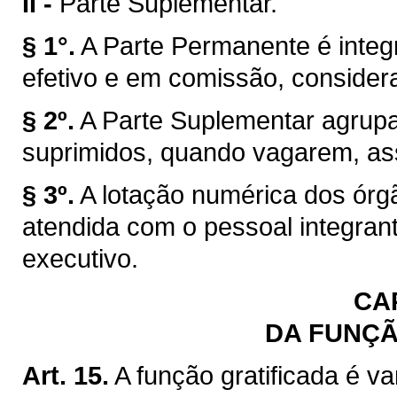
II -
Parte Suplementar.
§ 1°.
A Parte Permanente é integ
efetivo e em comissão, consider
§ 2º.
A Parte Suplementar agrup
suprimidos, quando vagarem, ass
§ 3º.
A lotação numérica dos órgã
atendida com o pessoal integran
executivo.
CAP
DA FUNÇÃ
Art. 15.
A função gratificada é 