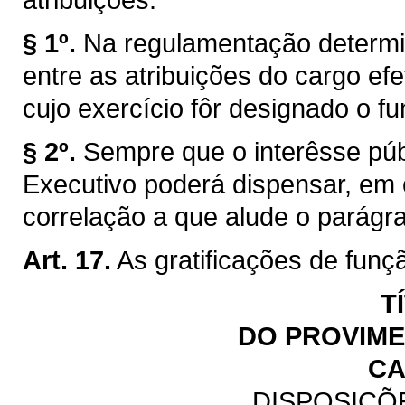
§ 1º.
Na regulamentação determi
entre as atribuições do cargo efe
cujo exercício fôr designado o fu
§ 2º.
Sempre que o interêsse públ
Executivo poderá dispensar, em
correlação a que alude o parágraf
Art. 17.
As gratificações de funç
T
DO PROVIM
CA
DISPOSIÇÕ