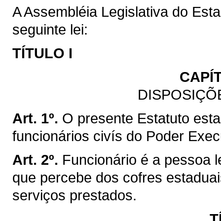
A Assembléia Legislativa do Est
seguinte lei:
TÍTULO I
CAPÍ
DISPOSIÇÕ
Art. 1º.
O presente Estatuto esta
funcionários civís do Poder Exe
Art. 2º.
Funcionário é a pessoa l
que percebe dos cofres estadua
serviços prestados.
T