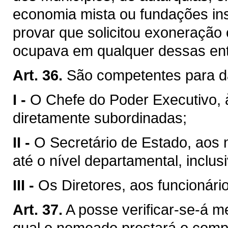
economia mista ou fundações ins
provar que solicitou exoneração
ocupava em qualquer dessas ent
Art. 36.
São competentes para d
I -
O Chefe do Poder Executivo, 
diretamente subordinadas;
II -
O Secretário de Estado, aos
até o nível departamental, inclusi
III -
Os Diretores, aos funcionári
Art. 37.
A posse verificar-se-á m
qual o nomeado prestará o com