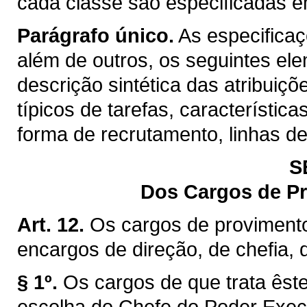
cada classe são especificadas 
Parágrafo único.
As especifica
além de outros, os seguintes el
descrição sintética das atribuiç
típicos de tarefas, característica
forma de recrutamento, linhas d
S
Dos Cargos de P
Art. 12.
Os cargos de proviment
encargos de direção, de chefia,
§ 1º.
Os cargos de que trata êste
escolha do Chefe do Poder Exec