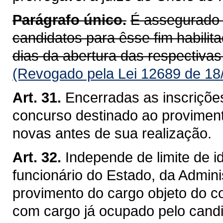
Parágrafo único.
É assegurado 
candidatos para êsse fim habili
dias da abertura das respectivas
(Revogado pela Lei 12689 de 18
Art. 31.
Encerradas as inscriçõe
concurso destinado ao proviment
novas antes de sua realização.
Art. 32.
Independe de limite de 
funcionário do Estado, da Admini
provimento do cargo objeto do c
com cargo já ocupado pelo candi