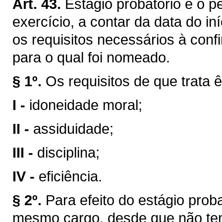
Art. 43.
Estágio probatório é o p
exercício, a contar da data do in
os requisitos necessários à conf
para o qual foi nomeado.
§ 1º.
Os requisitos de que trata ê
I -
idoneidade moral;
II -
assiduidade;
III -
disciplina;
IV -
eficiência.
§ 2º.
Para efeito do estágio prob
mesmo cargo, desde que não ten