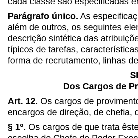
cada classe são especificadas 
Parágrafo único.
As especifica
além de outros, os seguintes el
descrição sintética das atribuiç
típicos de tarefas, característica
forma de recrutamento, linhas d
S
Dos Cargos de P
Art. 12.
Os cargos de proviment
encargos de direção, de chefia,
§ 1º.
Os cargos de que trata êste
escolha do Chefe do Poder Exec