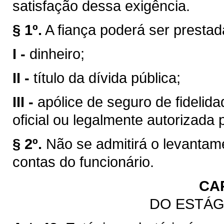
satisfação dessa exigência.
§ 1º.
A fiança poderá ser presta
I -
dinheiro;
II -
título da dívida pública;
III -
apólice de seguro de fidelidad
oficial ou legalmente autorizada 
§ 2º.
Não se admitirá o levantam
contas do funcionário.
CA
DO ESTÁG