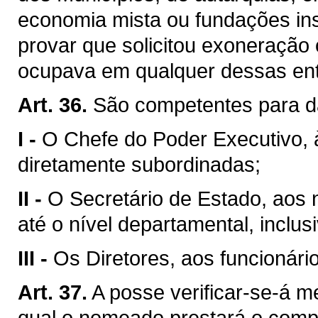
economia mista ou fundações ins
provar que solicitou exoneração
ocupava em qualquer dessas ent
Art. 36.
São competentes para d
I -
O Chefe do Poder Executivo, 
diretamente subordinadas;
II -
O Secretário de Estado, aos
até o nível departamental, inclusi
III -
Os Diretores, aos funcionári
Art. 37.
A posse verificar-se-á m
qual o nomeado prestará o com