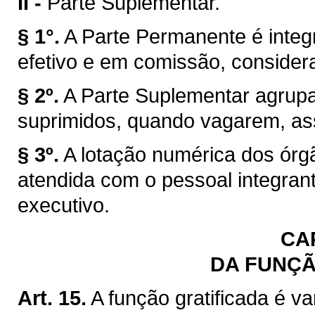
II -
Parte Suplementar.
§ 1°.
A Parte Permanente é integ
efetivo e em comissão, consider
§ 2º.
A Parte Suplementar agrup
suprimidos, quando vagarem, ass
§ 3º.
A lotação numérica dos órgã
atendida com o pessoal integran
executivo.
CAP
DA FUNÇÃ
Art. 15.
A função gratificada é 