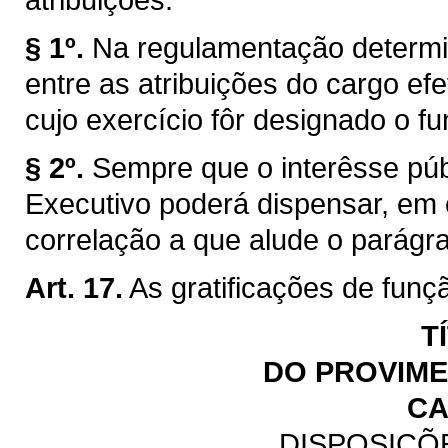
§ 1º.
Na regulamentação determi
entre as atribuições do cargo efe
cujo exercício fôr designado o fu
§ 2º.
Sempre que o interêsse públ
Executivo poderá dispensar, em
correlação a que alude o parágraf
Art. 17.
As gratificações de funç
T
DO PROVIM
CA
DISPOSIÇÕ