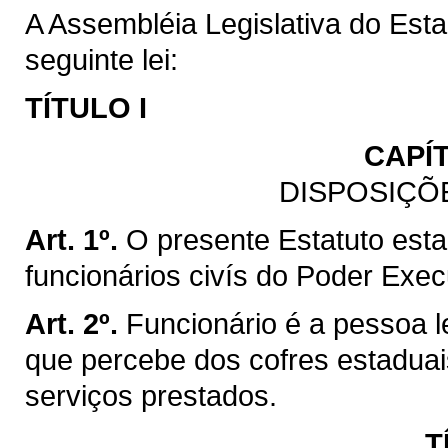
A Assembléia Legislativa do Est
seguinte lei:
TÍTULO I
CAPÍ
DISPOSIÇÕ
Art. 1º.
O presente Estatuto esta
funcionários civís do Poder Exe
Art. 2º.
Funcionário é a pessoa l
que percebe dos cofres estadua
serviços prestados.
T