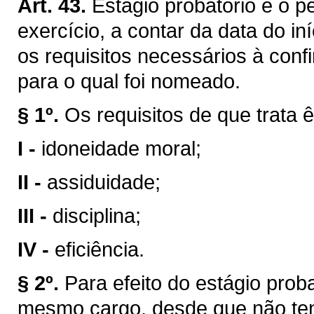
Art. 43.
Estágio probatório é o p
exercício, a contar da data do in
os requisitos necessários à conf
para o qual foi nomeado.
§ 1º.
Os requisitos de que trata ê
I -
idoneidade moral;
II -
assiduidade;
III -
disciplina;
IV -
eficiência.
§ 2º.
Para efeito do estágio prob
mesmo cargo, desde que não ten