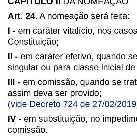
CAPITULO II
DA NOMEAÇÃO
Art. 24.
A nomeação será feita:
I -
em caráter vitalício, nos cas
Constituição;
II -
em caráter efetivo, quando s
singular ou para classe inicial de
III -
em comissão, quando se trata
assim deva ser provido;
(vide Decreto 724 de 27/02/2019
IV -
em substituição, no impedim
comissão.