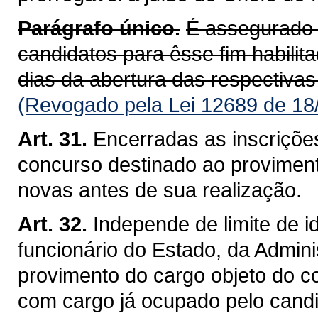
Parágrafo único.
É assegurado 
candidatos para êsse fim habili
dias da abertura das respectivas
(Revogado pela Lei 12689 de 18
Art. 31.
Encerradas as inscriçõe
concurso destinado ao proviment
novas antes de sua realização.
Art. 32.
Independe de limite de 
funcionário do Estado, da Admini
provimento do cargo objeto do c
com cargo já ocupado pelo candi